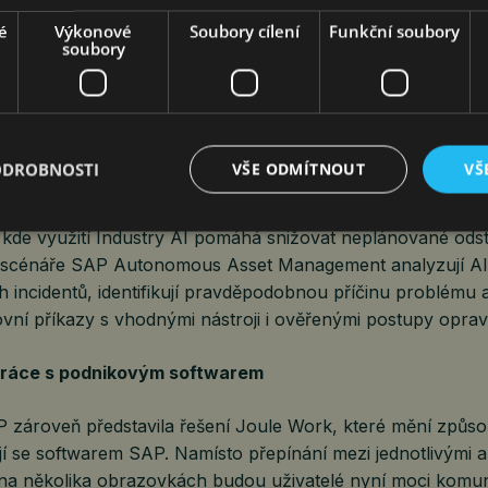
é
Výkonové
Soubory cílení
Funkční soubory
soubory
také představila sadu Industry AI, čímž rozšířila své obor
ích řešení, která dokážou řídit procesy v jednotlivých od
dňují specifickou procesní logiku, datové modely a regula
.
ODROBNOSTI
VŠE ODMÍTNOUT
VŠ
společnost SAP ukázala i konkrétní spolupráci s evropsk
kde využití Industry AI pomáhá snižovat neplánované ods
i scénáře SAP Autonomous Asset Management analyzují AI 
ch incidentů, identifikují pravděpodobnou příčinu problému
ovní příkazy s vhodnými nástroji i ověřenými postupy oprav z
ráce s podnikovým softwarem
 zároveň představila řešení Joule Work, které mění způso
jí se softwarem SAP. Namísto přepínání mezi jednotlivými a
 na několika obrazovkách budou uživatelé nyní moci komu