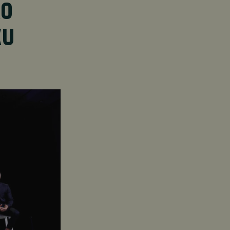
RO
KU