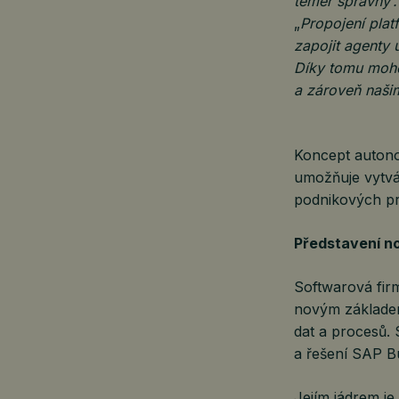
téměř správný‘.
„
Propojení pla
zapojit agenty 
Díky tomu moho
a zároveň naši
Koncept autono
umožňuje vytvář
podnikových pr
Představení no
Softwarová firm
novým základem 
dat a procesů.
a řešení SAP Bu
Jejím jádrem j