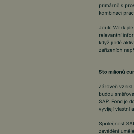
primárně s pro
kombinaci prac
Joule Work jde
relevantní info
když ji lidé akt
zařízeních např
Sto milionů eu
Zároveň vznikl
budou směřovat
SAP. Fond je do
vyvíjejí vlastní
Společnost SAP
zavádění umělé 