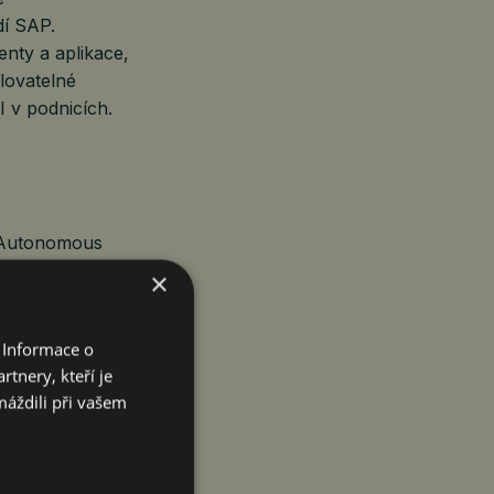
dí SAP.
enty a aplikace,
lovatelné
I v podnicích.
P Autonomous
amostatně řídí
×
 Informace o
 dodavatelského
tnery, kteří je
dinují více než
máždili při vašem
kladů, které
 uzávěrky
ní chyb v rámci