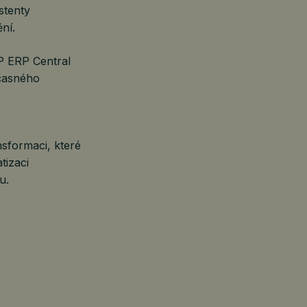
stenty
ní.
P ERP Central
učasného
nsformaci, které
tizaci
u.