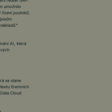
lní ředitel SAP.
ám umožnilo
 řízení podniků.
dpisům
 nákladů
.“
ání AI, která
ových
rá se stane
textu firemních
 Data Cloud
e