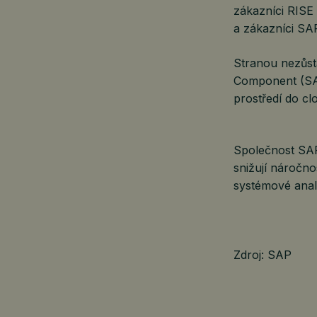
zákazníci RISE
a zákazníci SAP
Stranou nezůst
Component (SAP
prostředí do cl
Společnost SAP 
snižují náročn
systémové anal
Zdroj: SAP