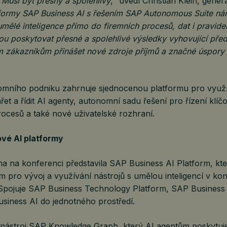
 Musí být přesný a spolehlivý
,“ uvedl Christian Klein, generá
tformy SAP Business AI s řešením SAP Autonomous Suite n
umělé inteligence přímo do firemních procesů, dat i pravidel
u poskytovat přesné a spolehlivé výsledky vyhovující pře
m zákazníkům přinášet nové zdroje příjmů a značné úspory
mního podniku zahrnuje sjednocenou platformu pro využív
et a řídit AI agenty, autonomní sadu řešení pro řízení klíč
ocesů a také nové uživatelské rozhraní.
vé AI platformy
a na konferenci představila SAP Business AI Platform, kte
pro vývoj a využívání nástrojů s umělou inteligencí v kon
 Spojuje SAP Business Technology Platform, SAP Business
siness AI do jednotného prostředí.
e nástroj SAP Knowledge Graph, který AI agentům poskytuj