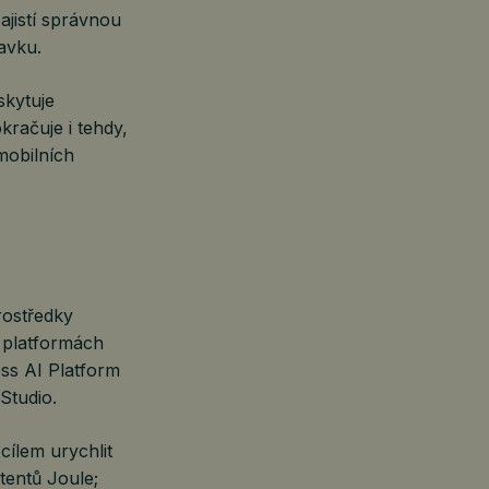
ajistí správnou
avku.
skytuje
kračuje i tehdy,
 mobilních
rostředky
 platformách
ss AI Platform
 Studio.
ílem urychlit
tentů Joule;