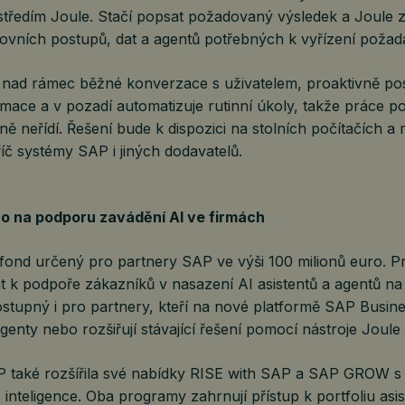
středím Joule. Stačí popsat požadovaný výsledek a Joule z
ovních postupů, dat a agentů potřebných k vyřízení požad
 nad rámec běžné konverzace s uživatelem, proaktivně po
rmace a v pozadí automatizuje rutinní úkoly, takže práce po
ivně neřídí. Řešení bude k dispozici na stolních počítačích a
íč systémy SAP i jiných dodavatelů.
ro na podporu zavádění AI ve firmách
 fond určený pro partnery SAP ve výši 100 milionů euro. P
 k podpoře zákazníků v nasazení AI asistentů a agentů na
stupný i pro partnery, kteří na nové platformě SAP Busine
 agenty nebo rozšiřují stávající řešení pomocí nástroje Joule
 také rozšířila své nabídky RISE with SAP a SAP GROW s c
inteligence. Oba programy zahrnují přístup k portfoliu asis