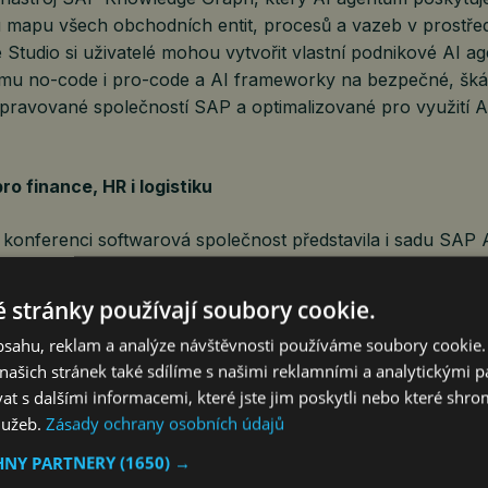
 mapu všech obchodních entit, procesů a vazeb v prostře
e Studio si uživatelé mohou vytvořit vlastní podnikové AI ag
imu no-code i pro-code a AI frameworky na bezpečné, šká
spravované společností SAP a optimalizované pro využití A
o finance, HR i logistiku
 konferenci softwarová společnost představila i sadu SA
zšiřuje stávající podnikové aplikace SAP o AI agenty, kteří s
átku až do konce.
 stránky používají soubory cookie.
obsahu, reklam a analýze návštěvnosti používáme soubory cookie.
íce než 50 specializovaných asistentů pro oblasti financí,
ašich stránek také sdílíme s našimi reklamními a analytickými par
, řízení lidských zdrojů a zákaznické zkušenosti, kteří koor
 s dalšími informacemi, které jste jim poskytli nebo které shro
vaných agentů zaměřených na konkrétní úkoly. Jedním z pří
služeb.
Zásady ochrany osobních údajů
nferenci, byl agent, který dokáže zkrátit proces finanční
díky automatizaci účetních zápisů, odsouhlasení dat a řeše
HNY PARTNERY
(1650) →
.