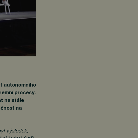
pt autonomního
iremní procesy.
t na stále
ečnost na
byl výsledek‚