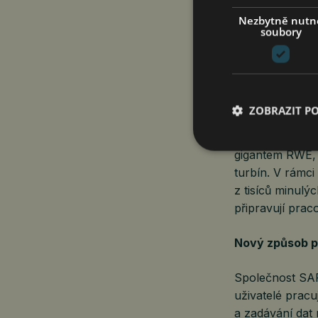
Nezbytně nutn
soubory
Společnost SAP 
o sedm autonomn
a zároveň zohle
daného sektoru
ZOBRAZIT P
Na konferenci 
gigantem RWE, 
turbín. V rámc
z tisíců minulý
připravují prac
Nový způsob p
Společnost SAP
uživatelé pracu
a zadávání dat