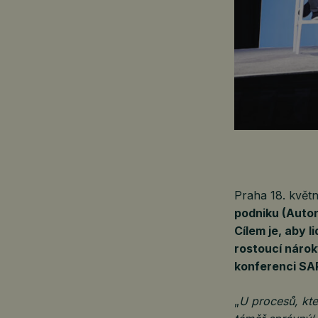
Praha 18. kvě
podniku (Auton
Cílem je, aby l
rostoucí nárok
konferenci SA
„
U procesů, kte