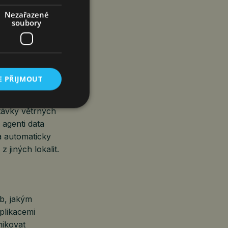
Nezařazené
soubory
ové portfolio
větvích
torní požadavky
E PŘIJMOUT
ým energetickým
távky větrných
agenti data
 a automaticky
 jiných lokalit.
b, jakým
plikacemi
nikovat