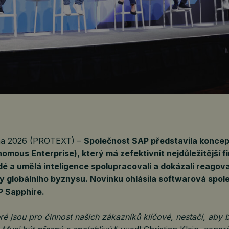
tna 2026 (PROTEXT) –
Společnost SAP představila konce
omous Enterprise), který má zefektivnit nejdůležitější f
idé a umělá inteligence spolupracovali a dokázali reagova
y globálního byznysu. Novinku ohlásila softwarová spol
P Sapphire.
ré jsou pro činnost našich zákazníků klíčové, nestačí, aby 