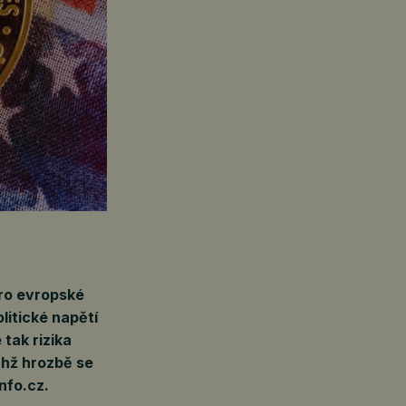
pro evropské
itické napětí
 tak rizika
chž hrozbě se
nfo.cz.