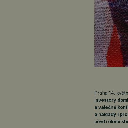
Praha 14. kvě
investory domi
a válečné konfl
a náklady i pr
před rokem sho