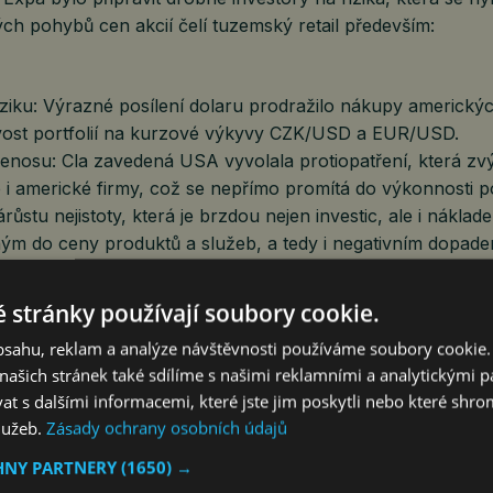
h pohybů cen akcií čelí tuzemský retail především:
iku: Výrazné posílení dolaru prodražilo nákupy americkýc
tlivost portfolií na kurzové výkyvy CZK/USD a EUR/USD.
enosu: Cla zavedená USA vyvolala protiopatření, která zvý
i americké firmy, což se nepřímo promítá do výkonnosti por
stu nejistoty, která je brzdou nejen investic, ale i náklad
m do ceny produktů a služeb, a tedy i negativním dopade
ikatelského sektoru, a tudíž i jeho tržní hodnotu.
 stránky používají soubory cookie.
č: USA jsou stále nejlepší volbou, ale s podmínkou
obsahu, reklam a analýze návštěvnosti používáme soubory cookie.
č, který na loňském Expu detailně analyzoval americký trh, 
ašich stránek také sdílíme s našimi reklamními a analytickými par
em na své tehdejší predikce.
 s dalšími informacemi, které jste jim poskytli nebo které shro
služeb.
Zásady ochrany osobních údajů
jsem na Forex Expu tvrdil, že i přes hrozící cla budou USA
HNY PARTNERY
(1650) →
vějším trhem. To se potvrdilo. Nicméně pro českého a slov