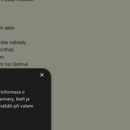
h aktiv
šila náklady
tfolií.
em
m na růstové
×
 Informace o
dnes hodnotí
tnery, kteří je
máždili při vašem
 pro Evropana
enského