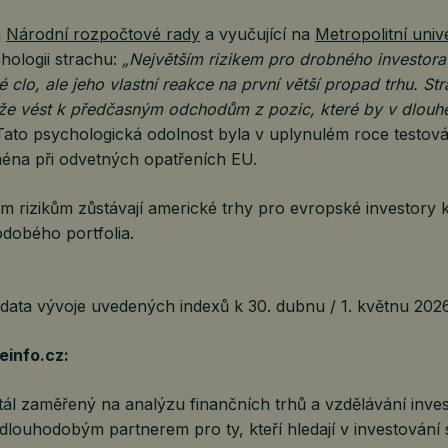
n
Národní rozpočtové rady
a vyučující na
Metropolitní univ
hologii strachu:
„Největším rizikem pro drobného investor
clo, ale jeho vlastní reakce na první větší propad trhu. St
že vést k předčasným odchodům z pozic, které by v dlouh
ato psychologická odolnost byla v uplynulém roce testov
ména při odvetných opatřeních EU.
m rizikům zůstávají americké trhy pro evropské investory 
odobého portfolia.
 data vývoje uvedených indexů k 30. dubnu / 1. květnu 202
einfo.cz:
ál zaměřený na analýzu finančních trhů a vzdělávání inves
 dlouhodobým partnerem pro ty, kteří hledají v investování s