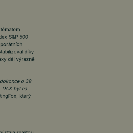
m tématem
Index S&P 500
rporátních
abilizoval díky
exy dál výrazně
 dokonce o 39
. DAX byl na
tingFox
, který
 stala realitou.