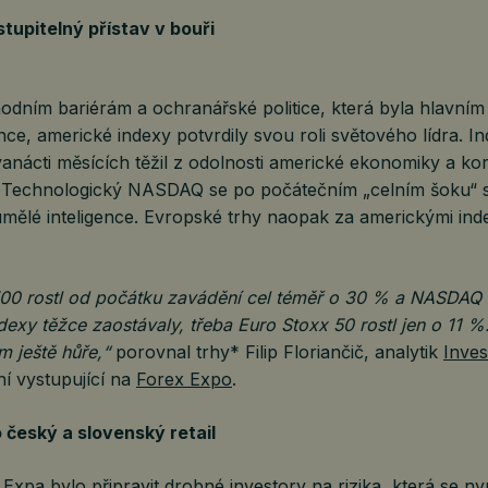
tupitelný přístav v bouři
dním bariérám a ochranářské politice, která byla hlavní
ce, americké indexy potvrdily svou roli světového lídra. 
anácti měsících těžil z odolnosti americké ekonomiky a ko
 Technologický NASDAQ se po počátečním „celním šoku“ st
ělé inteligence. Evropské trhy naopak za americkými ind
00 rostl od počátku zavádění cel téměř o 30 % a NASDAQ
exy těžce zaostávaly, třeba Euro Stoxx 50 rostl jen o 11 %
 ještě hůře,“
porovnal trhy* Filip Floriančič, analytik
Inves
ní vystupující na
Forex Expo
.
o český a slovenský retail
Expa bylo připravit drobné investory na rizika, která se nyní