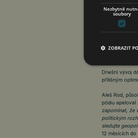
investora se dr
Nezbytně nutn
investování do 
soubory
že je třeba být 
král, který si 
Filip Floriančič.
ZOBRAZIT P
Další důvody k
Dnešní vývoj dá
přílišným opti
Aleš Rod, půso
pódiu apeloval 
zapomínat, že 
politickým roz
sledujte geopoli
12 měsících do 