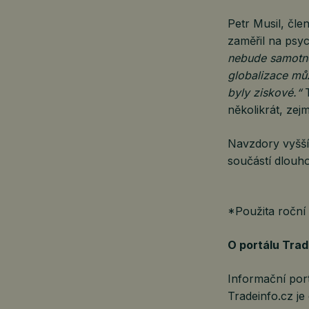
Petr Musil, čle
zaměřil na psyc
nebude samotné 
globalizace mů
byly ziskové.“
T
několikrát, zej
Navzdory vyšší
součástí dlouh
*Použita roční
O portálu Trad
Informační port
Tradeinfo.cz je