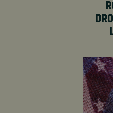
R
DRO