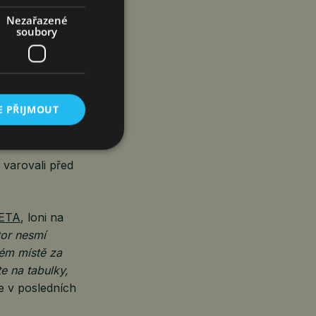
em: pasivní
Nezařazené
teří pochopili,
soubory
lem, ale je to
rizika,“
uvádí
E PŘIJMOUT
 varovali před
ETA
, loni na
tor nesmí
ém místě za
e na tabulky,
se v posledních