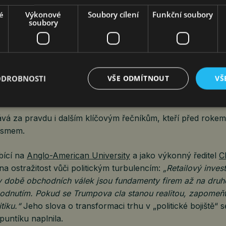
amaticky zvýšilo riziko volatility. Jak jsem varoval před rok
é
Výkonové
Soubory cílení
Funkční soubory
indexů už nestačí. Úspěšný rok od Trumpových cel měli ti, k
soubory
v rámci diverzifikace portfolia i selektivní. USA zůstávají krá
za vstup do svého království dnes účtuje vyšší daň v podobě 
ODROBNOSTI
VŠE ODMÍTNOUT
VŠ
 vyšší opatrnosti investorů
vá za pravdu i dalším klíčovým řečníkům, kteří před rokem
mismem.
bící na
Anglo-American University
a jako výkonný ředitel
C
na ostražitost vůči politickým turbulencím:
„Retailový inves
v době obchodních válek jsou fundamenty firem až na druh
hodnutím. Pokud se Trumpova cla stanou realitou, zapomeňt
tiku.“
Jeho slova o transformaci trhu v „politické bojiště“ 
puntíku naplnila.