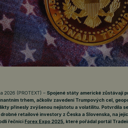
tna 2026 (PROTEXT) –
Spojené státy americké zůstávají 
nantním trhem, ačkoliv zavedení Trumpových cel, geopol
ikty přinesly zvýšenou nejistotu a volatilitu. Potvrdila se
o drobné retailové investory z Česka a Slovenska, na jeji
dli řečníci
Forex Expo 2025
, které pořádal portál Tradei