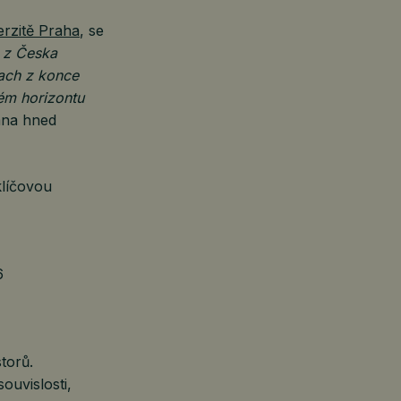
erzitě Praha
, se
a z Česka
rach z konce
ém horizontu
ána hned
klíčovou
6
torů.
ouvislosti,