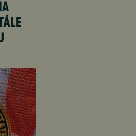
MA
TÁLE
U