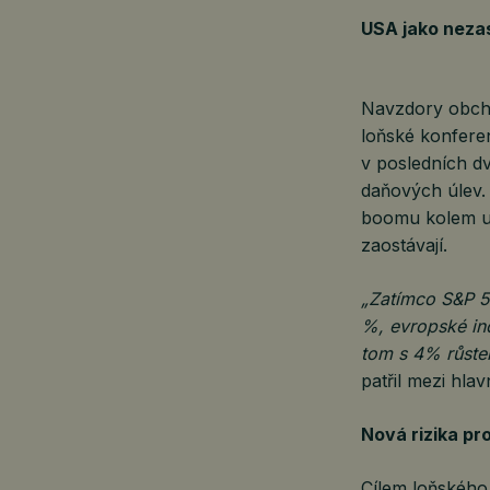
USA jako nezas
Navzdory obcho
loňské konferen
v posledních dv
daňových úlev.
boomu kolem um
zaostávají.
„Zatímco S&P 5
%, evropské ind
tom s 4% růstem
patřil mezi hlav
Nová rizika pr
Cílem loňského 