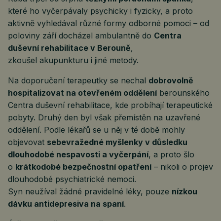
které ho vyčerpávaly psychicky i fyzicky, a proto
aktivně vyhledával různé formy odborné pomoci – od
poloviny září docházel ambulantně do
Centra
duševní rehabilitace v Berouně
,
zkoušel akupunkturu i jiné metody.
Na doporučení terapeutky se nechal
dobrovolně
hospitalizovat na otevřeném oddělení
berounského
Centra duševní rehabilitace, kde probíhají terapeutické
pobyty. Druhý den byl však přemístěn na uzavřené
oddělení. Podle lékařů se u něj v té době mohly
objevovat
sebevražedné myšlenky v důsledku
dlouhodobé nespavosti a vyčerpání
, a proto šlo
o
krátkodobé bezpečnostní opatření
– nikoli o projev
dlouhodobé psychiatrické nemoci.
Syn neužíval žádné pravidelné léky, pouze
nízkou
dávku antidepresiva na spaní
.