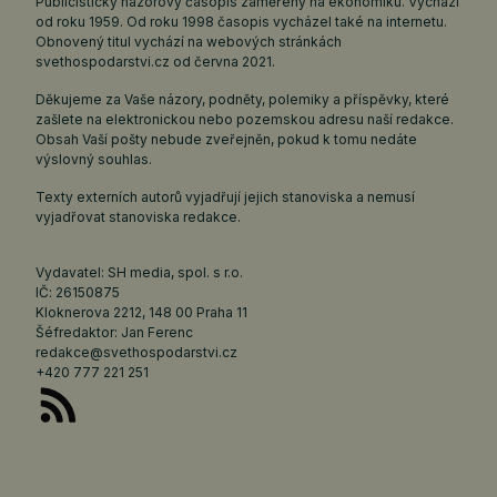
Publicistický názorový časopis zaměřený na ekonomiku. Vychází
od roku 1959. Od roku 1998 časopis vycházel také na internetu.
Obnovený titul vychází na webových stránkách
svethospodarstvi.cz
od června 2021.
Děkujeme za Vaše názory, podněty, polemiky a příspěvky, které
zašlete na elektronickou nebo pozemskou adresu naší redakce.
Obsah Vaší pošty nebude zveřejněn, pokud k tomu nedáte
výslovný souhlas.
Texty externích autorů vyjadřují jejich stanoviska a nemusí
vyjadřovat stanoviska redakce.
Vydavatel: SH media, spol. s r.o.
IČ: 26150875
Kloknerova 2212, 148 00 Praha 11
Šéfredaktor: Jan Ferenc
redakce@svethospodarstvi.cz
+420 777 221 251