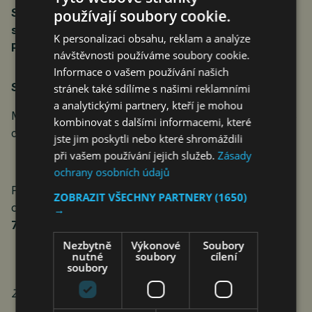
Stačí, když se jakkoli ozveš – i anonymně, jedním
používají soubory cookie.
slovem.
K personalizaci obsahu, reklam a analýze
Potřebujeme jen vědět, že jsi v bezpečí.
návštěvnosti používáme soubory cookie.
Informace o vašem používání našich
Stručný popis našeho Jakuba
stránek také sdílíme s našimi reklamními
a analytickými partnery, kteří je mohou
Muž ve věku 35 let, sportovní postavy, výška cca 178
kombinovat s dalšími informacemi, které
cm, krátké světle hnědé vlasy, vousy, modré oči.
jste jim poskytli nebo které shromáždili
při vašem používání jejich služeb.
Zásady
ochrany osobních údajů
Pokud jste Kubu viděli nebo máte jakékoli informace
ZOBRAZIT VŠECHNY PARTNERY
(1650)
o jeho pohybu, volejte na telefonní číslo
→
739 279 800
.
Nezbytně
Výkonové
Soubory
nutné
soubory
cílení
soubory
Zdroj: Mirka a Pavel Švantnerovi