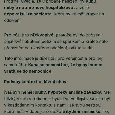
i rodina, uvedla, že v případě nalezení by Kubu
nebylo nutné znovu hospitalizovat
a že jej
nepovažují za pacienta
, který by se měl vracet na
oddělení.
Pro nás je to
překvapivé
, protože byl do zařízení
přijat kvůli akutním potížím se spánkem a krátce nato
přemístěn na uzavřené oddělení, odkud utekl.
Tato informace je důležitá i pro veřejnost a pro něj
samotného:
Kuba se nemusí bát, že by byl nucen
vrátit se do nemocnice.
Rodinný kontext a důvod obav
Náš syn
neměl dluhy, hypotéky ani jiné závazky
. Měl
blízký vztah s rodinou – bydlel ve vedlejší vesnici a byl
v každodenním kontaktu s námi i se svou sestrou,
která měla v době jeho útěku
třítýdenní miminko
. To,