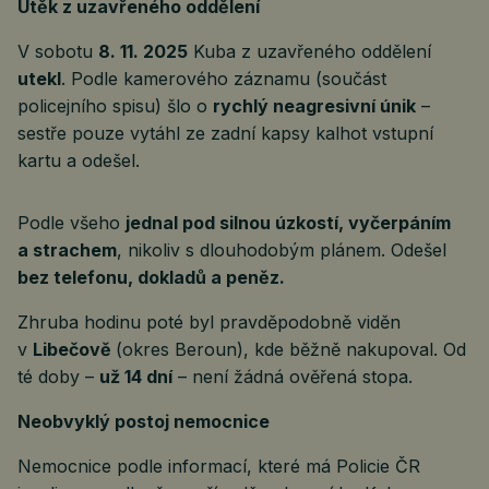
Útěk z uzavřeného oddělení
V sobotu
8. 11. 2025
Kuba z uzavřeného oddělení
utekl
. Podle kamerového záznamu (součást
policejního spisu) šlo o
rychlý neagresivní únik
–
sestře pouze vytáhl ze zadní kapsy kalhot vstupní
kartu a odešel.
Podle všeho
jednal pod silnou úzkostí, vyčerpáním
a strachem
, nikoliv s dlouhodobým plánem. Odešel
bez telefonu, dokladů a peněz.
Zhruba hodinu poté byl pravděpodobně viděn
v
Libečově
(okres Beroun), kde běžně nakupoval. Od
té doby –
už 14 dní
– není žádná ověřená stopa.
Neobvyklý postoj nemocnice
Nemocnice podle informací, které má Policie ČR