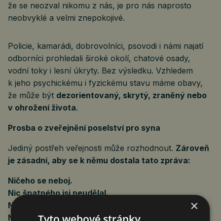
že se neozval nikomu z nás, je pro nás naprosto
neobvyklé a velmi znepokojivé.
Policie, kamarádi, dobrovolníci, psovodi i námi najatí
odborníci prohledali široké okolí, chatové osady,
vodní toky i lesní úkryty. Bez výsledku. Vzhledem
k jeho psychickému i fyzickému stavu máme obavy,
že může být
dezorientovaný, skrytý, zraněný nebo
v ohrožení života
.
Prosba o zveřejnění poselství pro syna
Jediný postřeh veřejnosti může rozhodnout.
Zároveň
je zásadní, aby se k němu dostala tato zpráva:
Ničeho se neboj.
Nic špatného jsi neudělal.
×
Nemusíš se vracet do nemocnice.
Tyto webové stránky
Nemáš žádný problém.