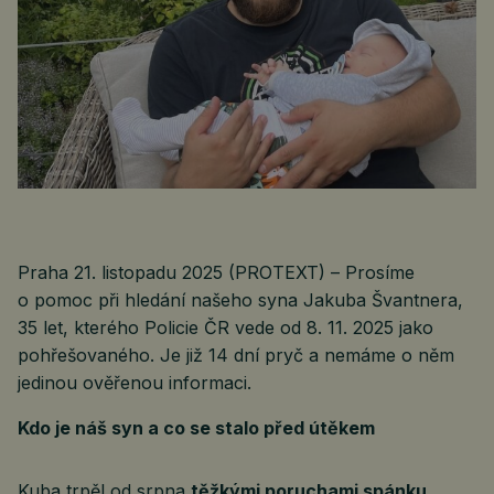
Praha 21. listopadu 2025 (PROTEXT) – Prosíme
o pomoc při hledání našeho syna Jakuba Švantnera,
35 let, kterého Policie ČR vede od 8. 11. 2025 jako
pohřešovaného. Je již 14 dní pryč a nemáme o něm
jedinou ověřenou informaci.
Kdo je náš syn a co se stalo před útěkem
Kuba trpěl od srpna
těžkými poruchami spánku
,