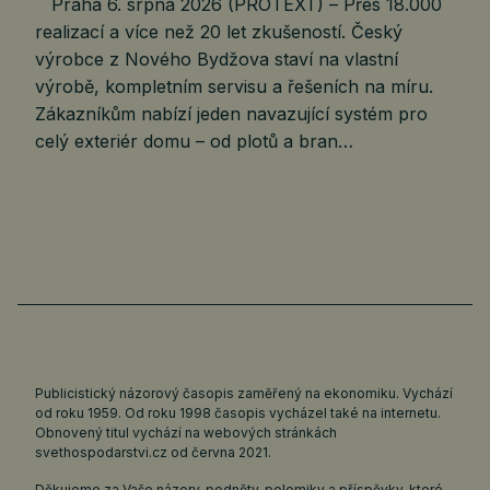
Praha 6. srpna 2026 (PROTEXT) – Přes 18.000
realizací a více než 20 let zkušeností. Český
výrobce z Nového Bydžova staví na vlastní
výrobě, kompletním servisu a řešeních na míru.
Zákazníkům nabízí jeden navazující systém pro
celý exteriér domu – od plotů a bran…
Publicistický názorový časopis zaměřený na ekonomiku. Vychází
od roku 1959. Od roku 1998 časopis vycházel také na internetu.
Obnovený titul vychází na webových stránkách
svethospodarstvi.cz
od června 2021.
Děkujeme za Vaše názory, podněty, polemiky a příspěvky, které