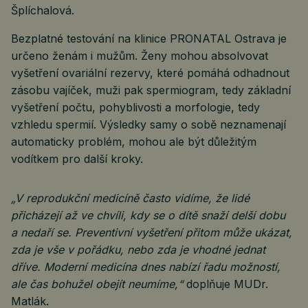
Šplíchalová.
Bezplatné testování na klinice PRONATAL Ostrava je
určeno ženám i mužům. Ženy mohou absolvovat
vyšetření ovariální rezervy, které pomáhá odhadnout
zásobu vajíček, muži pak spermiogram, tedy základní
vyšetření počtu, pohyblivosti a morfologie, tedy
vzhledu spermií. Výsledky samy o sobě neznamenají
automaticky problém, mohou ale být důležitým
vodítkem pro další kroky.
„V reprodukční medicíně často vidíme, že lidé
přicházejí až ve chvíli, kdy se o dítě snaží delší dobu
a nedaří se. Preventivní vyšetření přitom může ukázat,
zda je vše v pořádku, nebo zda je vhodné jednat
dříve. Moderní medicína dnes nabízí řadu možností,
ale čas bohužel obejít neumíme,“
doplňuje MUDr.
Matlák.