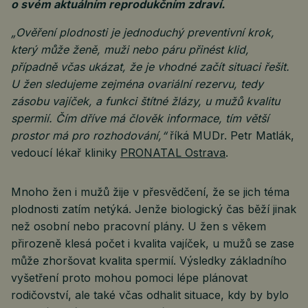
o svém aktuálním reprodukčním zdraví.
„Ověření plodnosti je jednoduchý preventivní krok,
který může ženě, muži nebo páru přinést klid,
případně včas ukázat, že je vhodné začít situaci řešit.
U žen sledujeme zejména ovariální rezervu, tedy
zásobu vajíček, a funkci štítné žlázy, u mužů kvalitu
spermií. Čím dříve má člověk informace, tím větší
prostor má pro rozhodování,“
říká MUDr. Petr Matlák,
vedoucí lékař kliniky
PRONATAL Ostrava
.
Mnoho žen i mužů žije v přesvědčení, že se jich téma
plodnosti zatím netýká. Jenže biologický čas běží jinak
než osobní nebo pracovní plány. U žen s věkem
přirozeně klesá počet i kvalita vajíček, u mužů se zase
může zhoršovat kvalita spermií. Výsledky základního
vyšetření proto mohou pomoci lépe plánovat
rodičovství, ale také včas odhalit situace, kdy by bylo