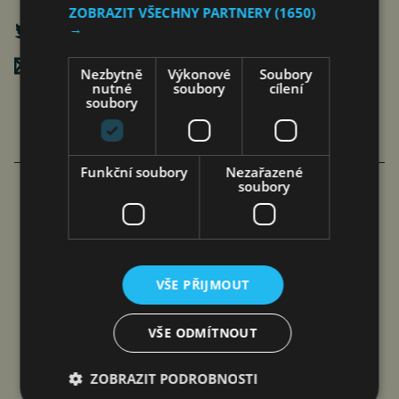
ZOBRAZIT VŠECHNY PARTNERY
(1650)
→
Poslat mailem
Nezbytně
Výkonové
Soubory
nutné
soubory
cílení
soubory
Funkční soubory
Nezařazené
soubory
NOVÝ CHERY TIGGO 7 HEV ZVYŠUJE
BEZPEČNOST PRO RODINY S 5*
HODNOCENÍM EURO…
VŠE PŘIJMOUT
čtk
6. 8. 2026
VŠE ODMÍTNOUT
ZOBRAZIT PODROBNOSTI