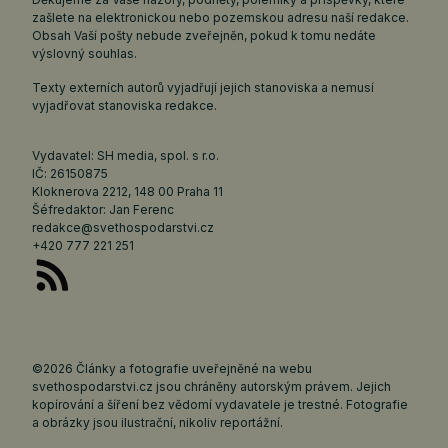
zašlete na elektronickou nebo pozemskou adresu naší redakce.
Obsah Vaší pošty nebude zveřejněn, pokud k tomu nedáte
výslovný souhlas.
Texty externích autorů vyjadřují jejich stanoviska a nemusí
vyjadřovat stanoviska redakce.
Vydavatel: SH media, spol. s r.o.
IČ: 26150875
Kloknerova 2212, 148 00 Praha 11
Šéfredaktor: Jan Ferenc
redakce@svethospodarstvi.cz
+420 777 221 251
©2026 Články a fotografie uveřejněné na webu
svethospodarstvi.cz jsou chráněny autorským právem. Jejich
kopírování a šíření bez vědomí vydavatele je trestné. Fotografie
a obrázky jsou ilustrační, nikoliv reportážní.