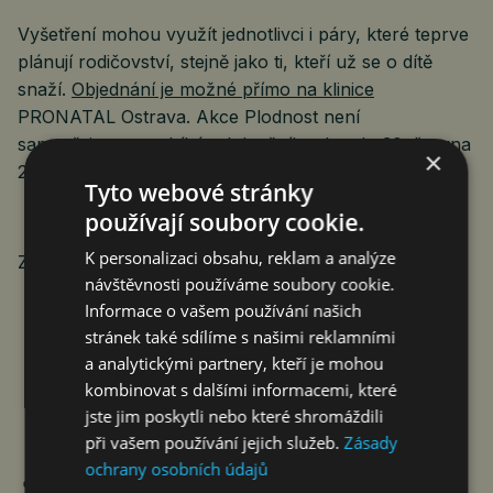
Vyšetření mohou využít jednotlivci i páry, které teprve
plánují rodičovství, stejně jako ti, kteří už se o dítě
snaží.
Objednání je možné přímo na klinice
PRONATAL Ostrava. Akce Plodnost není
samozřejmost probíhá od dnešního dne do 30. června
×
2026.
Tyto webové stránky
používají soubory cookie.
K personalizaci obsahu, reklam a analýze
Zdroj: PRONATAL
návštěvnosti používáme soubory cookie.
Informace o vašem používání našich
stránek také sdílíme s našimi reklamními
a analytickými partnery, kteří je mohou
kombinovat s dalšími informacemi, které
jste jim poskytli nebo které shromáždili
při vašem používání jejich služeb.
Zásady
ochrany osobních údajů