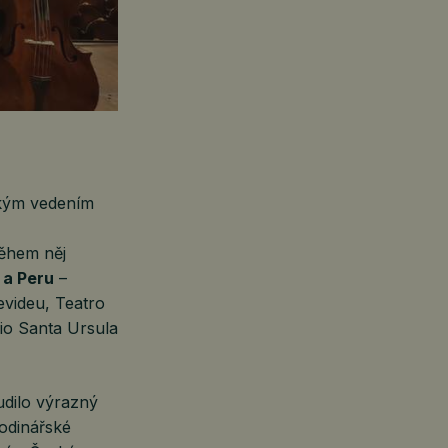
kým vedením
Během něj
 a Peru
–
evideu, Teatro
rio Santa Ursula
udilo výrazný
hodinářské