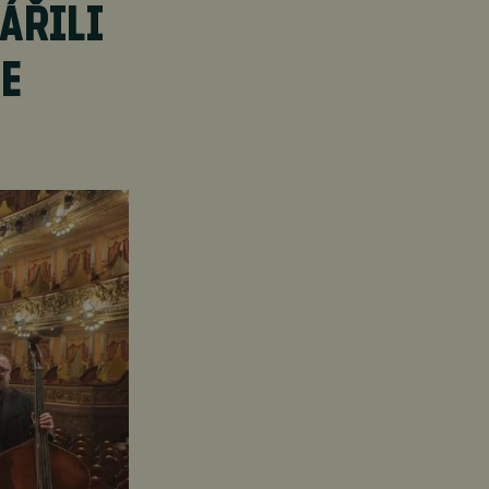
ÁŘILI
CE