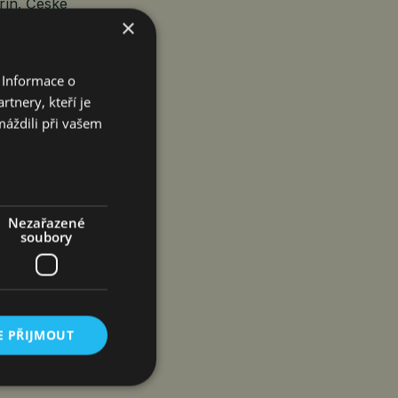
rín. České
×
a
na festivalu
e vystoupí také
 Informace o
tnery, kteří je
máždili při vašem
Nezařazené
soubory
E PŘIJMOUT