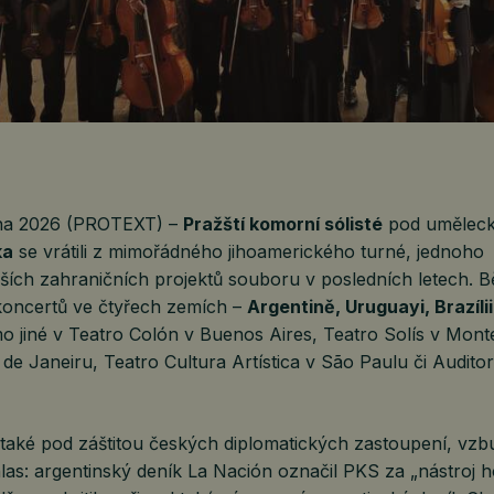
tna 2026 (PROTEXT) –
Pražští komorní sólisté
pod umělec
ka
se vrátili z mimořádného jihoamerického turné, jednoho
ších zahraničních projektů souboru v posledních letech. 
 koncertů ve čtyřech zemích –
Argentině, Uruguayi, Brazílii
mo jiné v Teatro Colón v Buenos Aires, Teatro Solís v Mont
 de Janeiru, Teatro Cultura Artística v São Paulu či Audito
také pod záštitou českých diplomatických zastoupení, vzb
as: argentinský deník La Nación označil PKS za „nástroj 