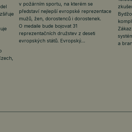
v požárním sportu, na kterém se
del
zkuše
představí nejlepší evropské reprezentace
šiřuje
Bydžov
mužů, žen, dorostenců i dorostenek.
komple
O medaile bude bojovat 31
uje
Zákazn
reprezentačních družstev z deseti
systém
evropských států. Evropský…
a bra
o
Czech,