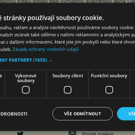
dšenou kritiku přinesl také významný argentinský deník Cla
 PKS pod vedením Radka Baboráka může setkat
22. červn
a
23. června
v kostele sv. Anežky České na
Spořilově
, kd
 stránky používají soubory cookie.
ek
.
obsahu, reklam a analýze návštěvnosti používáme soubory cookie.
ašich stránek také sdílíme s našimi reklamními a analytickými par
 s dalšími informacemi, které jste jim poskytli nebo které shro
služeb.
Zásady ochrany osobních údajů
HNY PARTNERY
(1650) →
a Klimánková
é
Výkonové
Soubory cílení
Funkční soubory
soubory
ODROBNOSTI
VŠE ODMÍTNOUT
VŠ
Poslat mailem