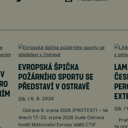
EVROPSKÁ ŠPIČKA
LAM
EV
POŽÁRNÍHO SPORTU SE
ČES
PRO
PŘEDSTAVÍ V OSTRAVĚ
PER
NÍM
EXT
čtk
6. 8. 2026
čtk
Ostrava 6. srpna 2026 (PROTEXT) – Ve
dnech 17.–23. srpna 2026 bude Ostrava
Praha
hostit Mistrovství Evropy států CTIF
–
18.000