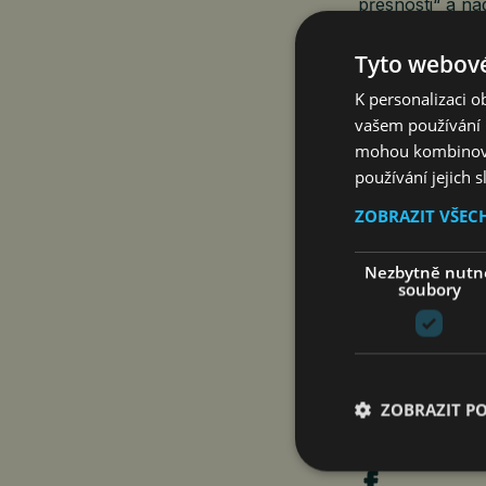
přesnosti“ a na
publikum se s
Prague Proms
Tyto webové
Daniel Matouš
K personalizaci 
vašem používání n
mohou kombinovat
používání jejich 
ZOBRAZIT VŠEC
Zdroj: Kateřin
www.pksart.cz
Nezbytně nutn
soubory
ZOBRAZIT P