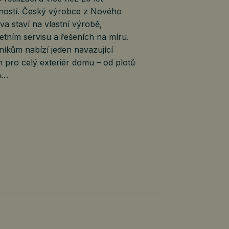
ností. Český výrobce z Nového
a staví na vlastní výrobě,
tním servisu a řešeních na míru.
íkům nabízí jeden navazující
 pro celý exteriér domu – od plotů
n…