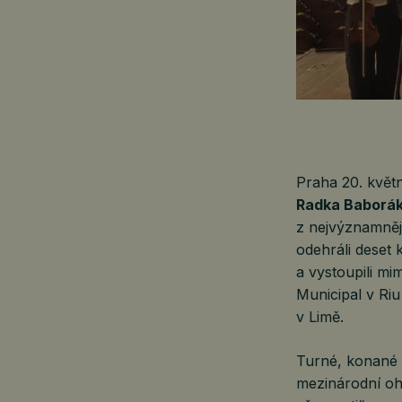
Praha 20. kvě
Radka Baborá
z nejvýznamněj
odehráli deset
a vystoupili mi
Municipal v Riu
v Limě.
Turné, konané 
mezinárodní ohl