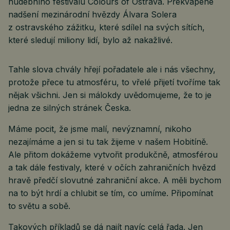
hudebního festivalu Colours of Ostrava. Překvapené
nadšení mezinárodní hvězdy Álvara Solera
z ostravského zážitku, které sdílel na svých sítích,
které sledují miliony lidí, bylo až nakažlivé.
Tahle slova chvály hřejí pořadatele ale i nás všechny,
protože přece tu atmosféru, to vřelé přijetí tvoříme tak
nějak všichni. Jen si málokdy uvědomujeme, že to je
jedna ze silných stránek Česka.
Máme pocit, že jsme malí, nevýznamní, nikoho
nezajímáme a jen si tu tak žijeme v našem Hobitíně.
Ale přitom dokážeme vytvořit produkčně, atmosférou
a tak dále festivaly, které v očích zahraničních hvězd
hravě předčí slovutné zahraniční akce. A měli bychom
na to být hrdí a chlubit se tím, co umíme. Připomínat
to světu a sobě.
Takových příkladů se dá najít navíc celá řada. Jen