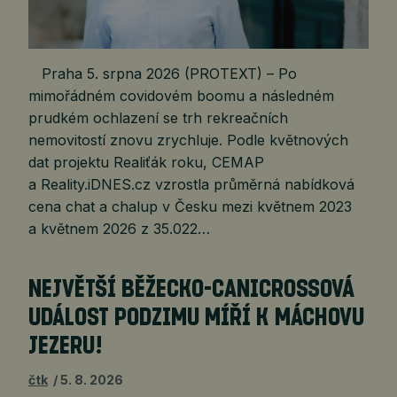
Praha 5. srpna 2026 (PROTEXT) – Po
mimořádném covidovém boomu a následném
prudkém ochlazení se trh rekreačních
nemovitostí znovu zrychluje. Podle květnových
dat projektu Realiťák roku, CEMAP
a Reality.iDNES.cz vzrostla průměrná nabídková
cena chat a chalup v Česku mezi květnem 2023
a květnem 2026 z 35.022…
NEJVĚTŠÍ BĚŽECKO-CANICROSSOVÁ
UDÁLOST PODZIMU MÍŘÍ K MÁCHOVU
JEZERU!
čtk
5. 8. 2026