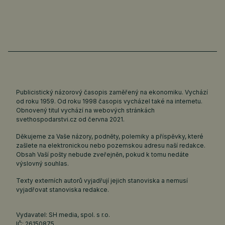
Publicistický názorový časopis zaměřený na ekonomiku. Vychází
od roku 1959. Od roku 1998 časopis vycházel také na internetu.
Obnovený titul vychází na webových stránkách
svethospodarstvi.cz
od června 2021.
Děkujeme za Vaše názory, podněty, polemiky a příspěvky, které
zašlete na elektronickou nebo pozemskou adresu naší redakce.
Obsah Vaší pošty nebude zveřejněn, pokud k tomu nedáte
výslovný souhlas.
Texty externích autorů vyjadřují jejich stanoviska a nemusí
vyjadřovat stanoviska redakce.
Vydavatel: SH media, spol. s r.o.
IČ: 26150875