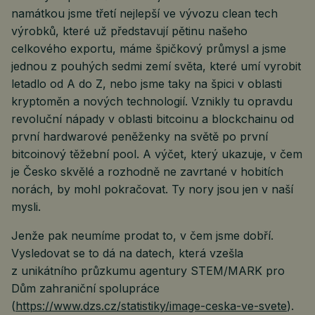
namátkou jsme třetí nejlepší ve vývozu clean tech
výrobků, které už představují pětinu našeho
celkového exportu, máme špičkový průmysl a jsme
jednou z pouhých sedmi zemí světa, které umí vyrobit
letadlo od A do Z, nebo jsme taky na špici v oblasti
kryptoměn a nových technologií. Vznikly tu opravdu
revoluční nápady v oblasti bitcoinu a blockchainu od
první hardwarové peněženky na světě po první
bitcoinový těžební pool. A výčet, který ukazuje, v čem
je Česko skvělé a rozhodně ne zavrtané v hobitích
norách, by mohl pokračovat. Ty nory jsou jen v naší
mysli.
Jenže pak neumíme prodat to, v čem jsme dobří.
Vysledovat se to dá na datech, která vzešla
z unikátního průzkumu agentury STEM/MARK pro
Dům zahraniční spolupráce
(
https://www.dzs.cz/statistiky/image-ceska-ve-svete
).