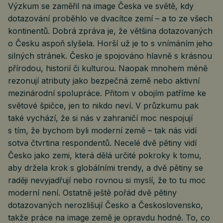
Výzkum se zaměřil na image Česka ve světě, kdy
dotazování proběhlo ve dvacítce zemí – a to ze všech
kontinentů. Dobrá zpráva je, že většina dotazovaných
o Česku aspoň slyšela. Horší už je to s vnímáním jeho
silných stránek. Česko je spojováno hlavně s krásnou
přírodou, historií či kulturou. Naopak mnohem méně
rezonují atributy jako bezpečná země nebo aktivní
mezinárodní spolupráce. Přitom v obojím patříme ke
světové špičce, jen to nikdo neví. V průzkumu pak
také vychází, že si nás v zahraničí moc nespojují
s tím, že bychom byli moderní země – tak nás vidí
sotva čtvrtina respondentů. Necelé dvě pětiny vidí
Česko jako zemi, která dělá určité pokroky k tomu,
aby držela krok s globálními trendy, a dvě pětiny se
raději nevyjadřují nebo rovnou si myslí, že to tu moc
moderní není. Ostatně ještě pořád dvě pětiny
dotazovaných nerozlišují Česko a Československo,
takže práce na image země je opravdu hodně. To, co