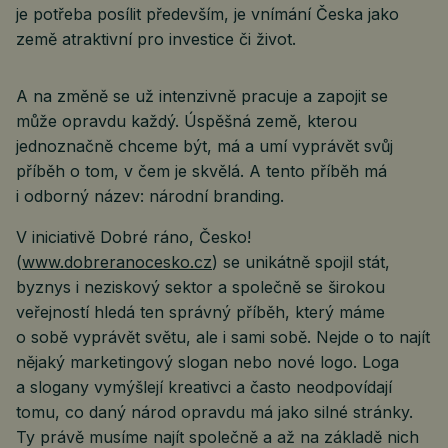
je potřeba posílit především, je vnímání Česka jako
země atraktivní pro investice či život.
A na změně se už intenzivně pracuje a zapojit se
může opravdu každý. Úspěšná země, kterou
jednoznačně chceme být, má a umí vyprávět svůj
příběh o tom, v čem je skvělá. A tento příběh má
i odborný název: národní branding.
V iniciativě Dobré ráno, Česko!
(
www.dobreranocesko.cz
) se unikátně spojil stát,
byznys i neziskový sektor a společně se širokou
veřejností hledá ten správný příběh, který máme
o sobě vyprávět světu, ale i sami sobě. Nejde o to najít
nějaký marketingový slogan nebo nové logo. Loga
a slogany vymýšlejí kreativci a často neodpovídají
tomu, co daný národ opravdu má jako silné stránky.
Ty právě musíme najít společně a až na základě nich