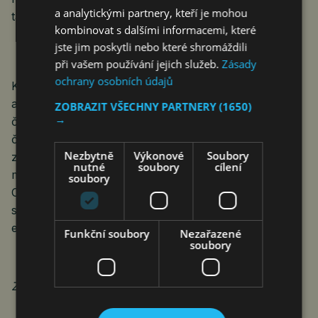
a analytickými partnery, kteří je mohou
taky!
kombinovat s dalšími informacemi, které
jste jim poskytli nebo které shromáždili
při vašem používání jejich služeb.
Zásady
ochrany osobních údajů
Komunikační kampaň Dobré ráno, Česko zajišťují
a koordinují Česká centra, která ve světě prezentují
ZOBRAZIT VŠECHNY PARTNERY
(1650)
→
českou kulturu a moderní českou společnost. Projekt
českého národního brandu řídí Ministerstvo
Nezbytně
Výkonové
Soubory
zahraničních věcí. Do projektu jsou zapojeny
nutné
soubory
cílení
mj. Ministerstvo průmyslu a obchodu, CzechTourism,
soubory
CzechInvest, CzechTrade, Dům zahraniční
spolupráce, Národní sportovní agentura, Druhá
ekonomická transformace, nadace Blížksobě a další.
Funkční soubory
Nezařazené
soubory
Zdroj: Druhá ekonomická transformace