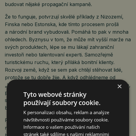
budovat nějaké propagační kampaně.
Že to funguje, potvrzují skvělé příklady z Nizozemí,
Finska nebo Estonska, kde tímto procesem prošli
a národní brand vybudovali. Pomáhá to pak v mnoha
ohledech. Byznysu v tom, že může mít vyšší marže na
svých produktech, lépe se mu lákají zahraniční
investoři nebo talentovaní experti. Samozřejmě
turistickému ruchu, který přiláká bonitní klienty.
Rozvoji země, když se sem pak chtějí stěhovat lidé,
protože se tu dobře žije. A když odhlédneme od
×
„kupeckých počtů“, tak to buduje sebevědomí národa,
protože společně dokázal najít hodnoty, které ho
Tyto webové stránky
spojují, a je ochoten se na nich nejen shodnout, ale
používají soubory cookie.
být za ně odpovědný.
K personalizaci obsahu, reklam a analýze
návštěvnosti používáme soubory cookie.
Proto je potřeba, aby se co nejvíce lidí se svými
Informace o vašem používání našich
názory na webu
www.dobreranocesko.cz
zapojilo do
stránek také sdílíme s našimi reklamními
hledání té pravé značky Česka. Tak pojďte do toho