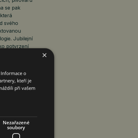
na se pak
která
Od svého
ektovanou
ogie. Jubilejní
ko potvrzení
×
moderním
těže, tombola
omentované
 Informace o
tnery, kteří je
máždili při vašem
tom má sládek
 odborné
ický Pivovar
čtyř hlavních
Nezařazené
– od zrodu
soubory