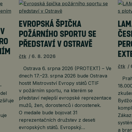
EVROPSKÁ ŠPIČKA
LAM
EV
POŽÁRNÍHO SPORTU SE
ČES
PRO
PŘEDSTAVÍ V OSTRAVĚ
PER
NÍM
EXT
čtk
6. 8. 2026
čtk
Ostrava 6. srpna 2026 (PROTEXT) – Ve
dnech 17.–23. srpna 2026 bude Ostrava
Praha
hostit Mistrovství Evropy států CTIF
–
18.000
v požárním sportu, na kterém se
del
zkuše
představí nejlepší evropské reprezentace
šiřuje
Bydžov
mužů, žen, dorostenců i dorostenek.
komple
O medaile bude bojovat 31
uje
Zákazn
reprezentačních družstev z deseti
systém
evropských států. Evropský…
a bra