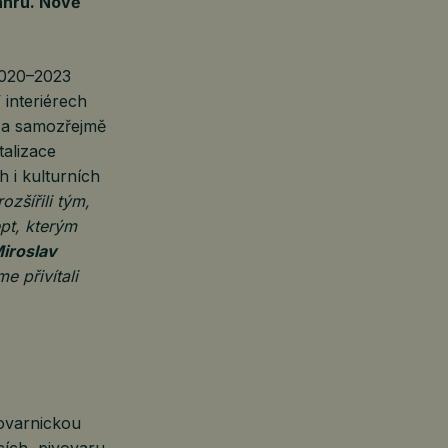
ánrů. Nově
2020–2023
 interiérech
 a samozřejmě
talizace
h i kulturních
ozšířili tým,
pt, kterým
iroslav
e přivítali
vovarnickou
cích, pivovaru