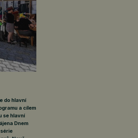
e do hlavní
rogramu a cílem
u se hlavní
hájena Dnem
série