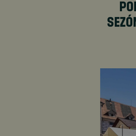
PO
SEZÓ