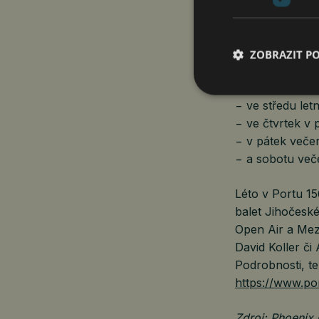
Speciální letn
ZOBRAZIT P
Pro ty, kdo pl
jsou na každý d
− ve středu let
− ve čtvrtek v 
− v pátek veče
− a sobotu veče
Léto v Portu 15
balet Jihočesk
Open Air a Mez
David Koller či
Podrobnosti, te
https://www.po
Zdroj: Phoenix