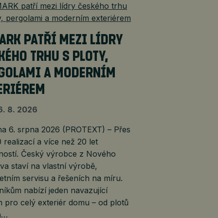
ARK PATŘÍ MEZI LÍDRY
KÉHO TRHU S PLOTY,
GOLAMI A MODERNÍM
ERIÉREM
6. 8. 2026
 6. srpna 2026 (PROTEXT) – Přes
 realizací a více než 20 let
ností. Český výrobce z Nového
a staví na vlastní výrobě,
tním servisu a řešeních na míru.
íkům nabízí jeden navazující
 pro celý exteriér domu – od plotů
n…