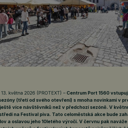
 13. května 2026 (PROTEXT) –
Centrum Port 1560 vstupuj
ezóny (třetí od svého otevření) s mnoha novinkami v p
 ještě více návštěvníků než v předchozí sezóně. V květn
středí na Festival piva. Tato celoměstská akce bude za
ov a oslavou jeho 10letého výročí. V červnu pak naváže 