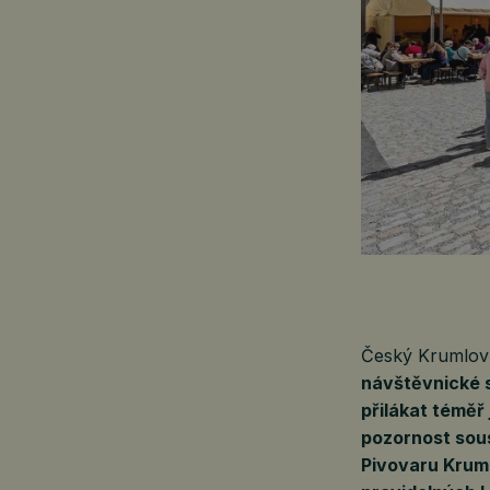
Český Krumlov
návštěvnické s
přilákat téměř
pozornost sou
Pivovaru Kruml