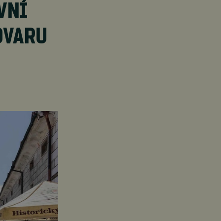
VNÍ
OVARU