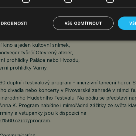
í program (červen-srpen)
ODROBNOSTI
VŠE ODMÍTNOUT
VŠ
ánují cestování po Jižních Čechách až v červnu nebo běhe
en (od středy do soboty) připraveny speciální Letní večery
ní kino a jeden kultovní snímek,
podvečer tvůrčí Otevřený ateliér,
rní prohlídky Paláce nebo Hvozdu,
rní prohlídky Varny.
60 doplní i festivalový program – imerzivní taneční horor 
ého divadla nebo koncerty v Pivovarské zahradě v rámci fe
inárodního Hudebního Festivalu. Na pódiu se představí nap
 Anna K. Program nabídne i mimořádné zážitky ze světa kla
rmíny a vstupenky jsou k dispozici na
rt1560.cz/cz/program
.
 Communication