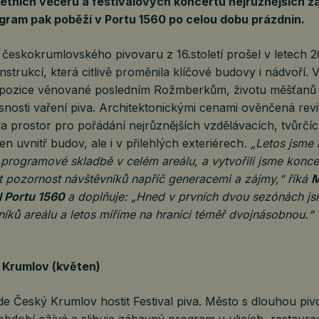
etních večerů a festivalových koncertů nejrůznějších ž
ram pak poběží v Portu 1560 po celou dobu prázdnin.
 českokrumlovského pivovaru z 16.století prošel v letech 
strukcí, která citlivě proměnila klíčové budovy i nádvoří. V
expozice věnované posledním Rožmberkům, životu měšťanů
učasnosti vaření piva. Architektonickými cenami ověnčená revi
a prostor pro pořádání nejrůznějších vzdělávacích, tvůrčíc
ejen uvnitř budov, ale i v přilehlých exteriérech
. „Letos jsme r
 programové skladbě v celém areálu, a vytvořili jsme konce
 pozornost návštěvníků napříč generacemi a zájmy,“ říká
M
el Portu 1560
a doplňuje: „Hned v prvních dvou sezónách jsm
íků areálu a letos míříme na hranici téměř dvojnásobnou.“
u Krumlov (květen)
de Český Krumlov hostit Festival piva. Město s dlouhou pi
 období ožívá a slibuje zábavný program v ulicích, restaura