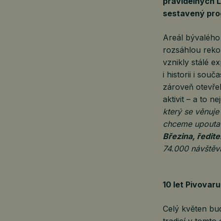
pravidelných L
sestavený prog
Areál bývalého
rozsáhlou rekon
vznikly stálé 
i historii i so
zároveň otevřel
aktivit – a to n
který se věnuje
chceme upoutat
Březina, ředit
74.000 návštěvn
10 let Pivovar
Celý květen bu
tradicí v tomto