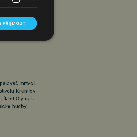
E PŘIJMOUT
m prázdnin,
:
Spalovač mrtvol,
stivalu Krumlov
říklad Olympic,
sické hudby.