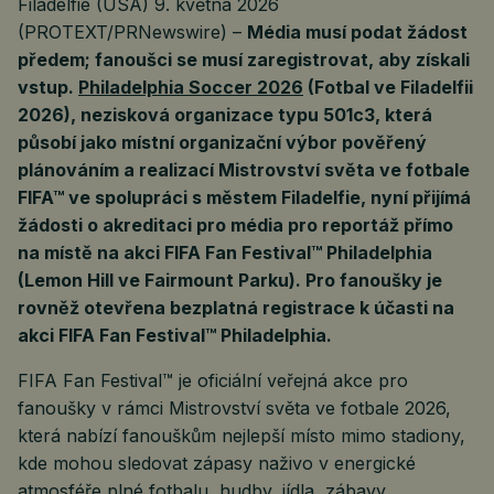
Filadelfie (USA) 9. května 2026
(PROTEXT/PRNewswire) –
Média musí podat žádost
předem; fanoušci se musí zaregistrovat, aby získali
vstup.
Philadelphia Soccer 2026
(Fotbal ve Filadelfii
2026), nezisková organizace typu 501c3, která
působí jako místní organizační výbor pověřený
plánováním a realizací Mistrovství světa ve fotbale
FIFA™ ve spolupráci s městem Filadelfie, nyní přijímá
žádosti o akreditaci pro média pro reportáž přímo
na místě na akci FIFA Fan Festival™ Philadelphia
(Lemon Hill ve Fairmount Parku). Pro fanoušky je
rovněž otevřena bezplatná registrace k účasti na
akci FIFA Fan Festival™ Philadelphia.
FIFA Fan Festival™ je oficiální veřejná akce pro
fanoušky v rámci Mistrovství světa ve fotbale 2026,
která nabízí fanouškům nejlepší místo mimo stadiony,
kde mohou sledovat zápasy naživo v energické
atmosféře plné fotbalu, hudby, jídla, zábavy