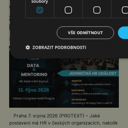
soubory
VLIV HR VE FIRMÁCH: HR BRAINS
2026 PŘINESE NOVÁ DATA A 20+
MENTORINGOVÝCH…
VŠE ODMÍTNOUT
čtk
7. 8. 2026
ZOBRAZIT PODROBNOSTI
Praha 7. srpna 2026 (PROTEXT) – Jaké
postavení má HR v českých organizacích, nakolik