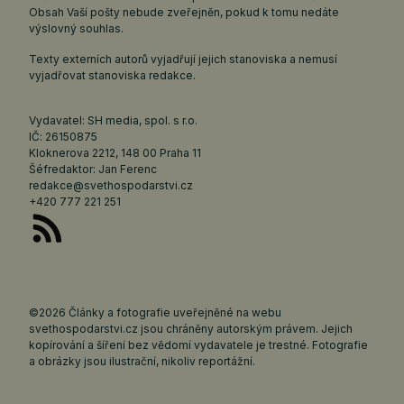
Obsah Vaší pošty nebude zveřejněn, pokud k tomu nedáte
výslovný souhlas.
Texty externích autorů vyjadřují jejich stanoviska a nemusí
vyjadřovat stanoviska redakce.
Vydavatel: SH media, spol. s r.o.
IČ: 26150875
Kloknerova 2212, 148 00 Praha 11
Šéfredaktor: Jan Ferenc
redakce@svethospodarstvi.cz
+420 777 221 251
©2026 Články a fotografie uveřejněné na webu
svethospodarstvi.cz jsou chráněny autorským právem. Jejich
kopírování a šíření bez vědomí vydavatele je trestné. Fotografie
a obrázky jsou ilustrační, nikoliv reportážní.