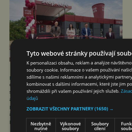
Tyto webové stránky používají soub
K personalizaci obsahu, reklam a analýze návštěvn
soubory cookie. Informace o vašem používání našic
Praha 7. srpna 2026 (PROTEXT) – ORLEN
sdílíme s našimi reklamními a analytickými partnery
pokračuje v rozvoji nepalivových služeb. Prodeje
kombinovat s dalšími informacemi, které jste jim po
doplňkového zboží a občerstvení na čerpacích
shromáždili při vašem používání jejich služeb.
Zásad
stanicích ORLEN v Česku dlouhodobě rostou
údajů
a příjmy z nepalivového segmentu již vyrovnaly
příjmy z prodeje paliv. Po otevření plně
ZOBRAZIT VŠECHNY PARTNERY
(1650) →
automatizované prodejny na čerpacích stanicích
přichází ORLEN s rozšiřováním…
Nezbytně
Výkonové
Soubory
Funk
nutné
soubory
cílení
soub