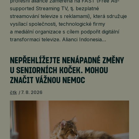
profesní aliance zaměřená na FAST (Free Ad-
supported Streaming TV, tj. bezplatné
streamování televize s reklamami), která sdružuje
vysílací společnosti, technologické firmy
a mediální organizace s cílem podpořit digitální
transformaci televize. Alianci Indonesia…
NEPŘEHLÍŽEJTE NENÁPADNÉ ZMĚNY
U SENIORNÍCH KOČEK. MOHOU
ZNAČIT VÁŽNOU NEMOC
čtk
7. 8. 2026