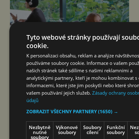
Tyto webové stránky používají soub
cookie.
K personalizaci obsahu, reklam a analýze návštěvnos
používáme soubory cookie. Informace o vašem použ
Šen-čen (Čína) 8. srpna 2026
našich stránek také sdílíme s našimi reklamními a
(PROTEXT/PRNewswire) – Společnost DJI
analytickými partnery, kteří je mohou kombinovat s 
a Isabelle, ikona oceněná na festivalu v Cannes,
informacemi, které jste jim poskytli nebo které shrom
spojují hlasy dvou žen napříč staletími – film byl
vašem používání jejich služeb.
Zásady ochrany osob
údajů
natočen výhradně na kameru Osmo Pocket 4P
Společnost DJI, vedoucí světový podnik v oblasti
ZOBRAZIT VŠECHNY PARTNERY
(1650) →
civilních dronů a technologií…
Nezbytně
Výkonové
Soubory
Funkční
Nez
nutné
soubory
cílení
soubory
s
COOLITA ZAHAJUJE PRVNÍ
soubory