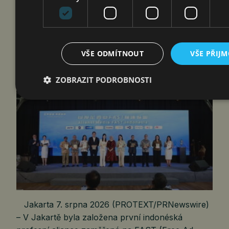
INDONÉSKOU INICIATIVU FAST
MEDIA ALLIANCE VE SPOLUPRÁCI
S PŘEDNÍMI VYSÍLACÍMI…
VŠE ODMÍTNOUT
VŠE PŘIJ
čtk
7. 8. 2026
ZOBRAZIT PODROBNOSTI
Jakarta 7. srpna 2026 (PROTEXT/PRNewswire)
– V Jakartě byla založena první indonéská