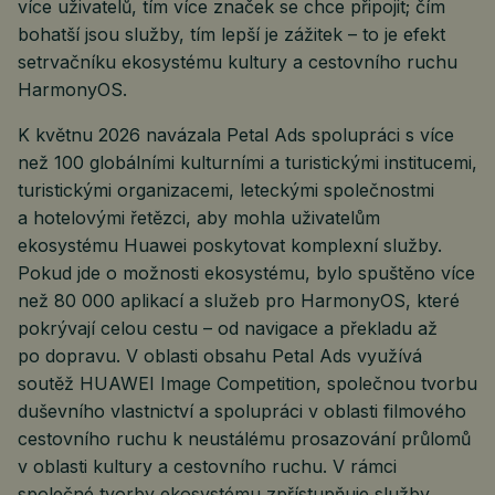
více uživatelů, tím více značek se chce připojit; čím
bohatší jsou služby, tím lepší je zážitek – to je efekt
setrvačníku ekosystému kultury a cestovního ruchu
HarmonyOS.
K květnu 2026 navázala Petal Ads spolupráci s více
než 100 globálními kulturními a turistickými institucemi,
turistickými organizacemi, leteckými společnostmi
a hotelovými řetězci, aby mohla uživatelům
ekosystému Huawei poskytovat komplexní služby.
Pokud jde o možnosti ekosystému, bylo spuštěno více
než 80 000 aplikací a služeb pro HarmonyOS, které
pokrývají celou cestu – od navigace a překladu až
po dopravu. V oblasti obsahu Petal Ads využívá
soutěž HUAWEI Image Competition, společnou tvorbu
duševního vlastnictví a spolupráci v oblasti filmového
cestovního ruchu k neustálému prosazování průlomů
v oblasti kultury a cestovního ruchu. V rámci
společné tvorby ekosystému zpřístupňuje služby