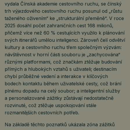
vydala Čínská akademie cestovního ruchu, se čínský
trh výjezdového cestovního ruchu posunul od „růstu
taženého oživením“ ke „strukturální přeměně“. V roce
2025 dosáhl počet zahraničních cest 168 milionů,
přičemž více než 60 % cestujících využilo k plánování
svých itinerářů umělou inteligenci. Zároveň čelí odvětví
kultury a cestovního ruchu třem společným výzvám:
návštěvnost v horní části souboru je „zachycována“
různými platformami, což značkám ztěžuje budování
přímých a hlubokých vztahů s uživateli; destinacím
chybí průběžné vedení a interakce v klíčových
bodech kontaktu během uživatelské cesty, což brání
plnému dopadu na celý soubor; a inteligentní služby
a personalizované zážitky zůstávají nedostatečně
rozvinuté, což ztěžuje uspokojování stále
rozmanitějších cestovních potřeb.
Na základě těchto poznatků ukázala zóna zážitků