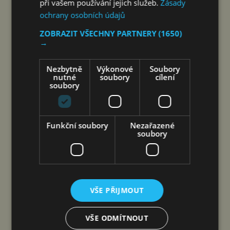
při vašem používání jejich služeb.
Zásady
ochrany osobních údajů
ZOBRAZIT VŠECHNY PARTNERY
(1650)
→
Nezbytně
Výkonové
Soubory
nutné
soubory
cílení
soubory
Šen-čen (Čína) 8. srpna 2026
(PROTEXT/PRNewswire) – Společnost DJI
a Isabelle, ikona oceněná na festivalu v Cannes,
Funkční soubory
Nezařazené
soubory
spojují hlasy dvou žen napříč staletími – film byl
natočen výhradně na kameru Osmo Pocket 4P
Společnost DJI, vedoucí světový podnik v oblasti
civilních dronů a technologií…
VŠE PŘIJMOUT
COOLITA ZAHAJUJE PRVNÍ
VŠE ODMÍTNOUT
INDONÉSKOU INICIATIVU FAST