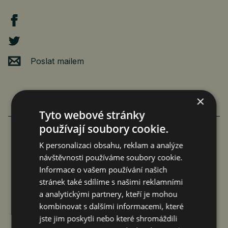
Poslat mailem
×
Tyto webové stránky
používají soubory cookie.
K personalizaci obsahu, reklam a analýze
FAMILIARITÉ: POETICKÉ PROPOJENÍ
návštěvnosti používáme soubory cookie.
FILMU A LITERATURY
Informace o vašem používání našich
stránek také sdílíme s našimi reklamními
čtk
8. 8. 2026
a analytickými partnery, kteří je mohou
kombinovat s dalšími informacemi, které
jste jim poskytli nebo které shromáždili