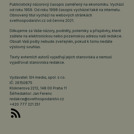
Publicistický názorový časopis zaměřený na ekonomiku. Vychází
od roku 1959. Od roku 1998 časopis vycházel také na internetu.
Obnovený titul vychází na webových stránkách
svethospodarstvi.cz
od června 2021.
Děkujeme za Vaše názory, podněty, polemiky a příspěvky, které
zašlete na elektronickou nebo pozemskou adresu naší redakce.
Obsah Vaší pošty nebude zveřejněn, pokud k tomu nedáte
výslovný souhlas.
Texty externích autorů vyjadřují jejich stanoviska a nemusí
vyjadřovat stanoviska redakce.
Vydavatel: SH media, spol. s r.o.
IČ: 26150875
Kloknerova 2212, 148 00 Praha 11
Šéfredaktor: Jan Ferenc
redakce@svethospodarstvi.cz
+420 777 221 251