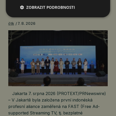
MEDIA ALLIANCE VE SPOLUPRÁCI
ZOBRAZIT PODROBNOSTI
S PŘEDNÍMI VYSÍLACÍMI…
čtk
7. 8. 2026
Jakarta 7. srpna 2026 (PROTEXT/PRNewswire)
– V Jakartě byla založena první indonéská
profesní aliance zaměřená na FAST (Free Ad-
supported Streaming TV, tj. bezplatné