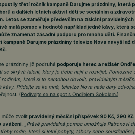
ustily třetí ročník kampaně Darujme prázdniny, která 
orů a dalších letních aktivit dětí se sociálním a zdravot
. Letos se zaměřuje především na získání pravidelných
livě malá pomoc v hodnotě například jedné kávy, která s
může znamenat zásadní podporu pro mnoho dětí. Finančn
ci kampaně Darujme prázdniny televize Nova navýší až d
Kč.
e prázdniny již podruhé
podporuje herec a režisér Ondře
i se skrývá talent, který je třeba najít a rozvíjet. Pomozme 
í rodinám, které si to nemohou dovolit, pravidelným měsíč
 kávy. Přidejte se ke mně, televize Nova naše dary zdvojná
řejnost. (
Podívejte se na spot s Ondřejem Sokolem.
)
i může zvolit
pravidelný měsíční příspěvek 90 Kč, 290 Kč
o uvážení.
„Právě pravidelná pomoc umožňuje Patronovi dě
řeby rodin, které si letní pobyty, tábory nebo soustředění p