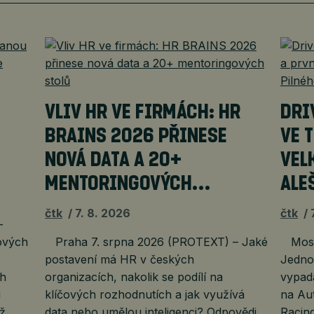
VLIV HR VE FIRMÁCH: HR
DRI
BRAINS 2026 PŘINESE
VE 
NOVÁ DATA A 20+
VEL
MENTORINGOVÝCH…
ALE
čtk
7. 8. 2026
čtk
–
ových
Praha 7. srpna 2026 (PROTEXT) – Jaké
Most 
postavení má HR v českých
Jedno 
ch
organizacích, nakolik se podílí na
vypada
u
klíčových rozhodnutích a jak využívá
na Au
iž
data nebo umělou inteligenci? Odpovědi
Racing