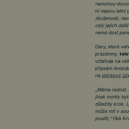
nemohou dovoli
ní nejsou letní
zkušenosti, nav
celý jejich dalš
nemá dost peně
Dary, které veř
prázdniny,
tel
vztahuje na ce
připsání dvojn
na
sbírkový úč
„Máme radost, ž
jinak mohly být
důležitý krok. 
může mít v sou
posílit,“
říká A