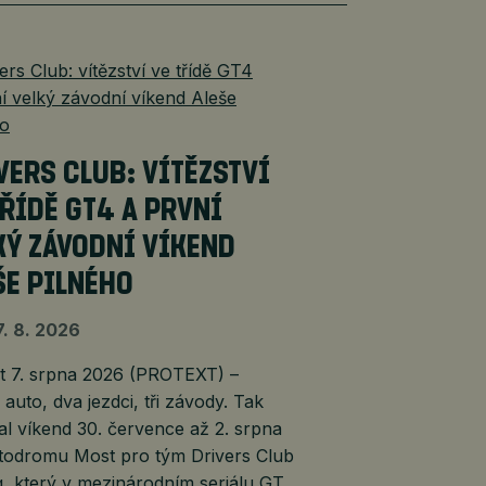
VERS CLUB: VÍTĚZSTVÍ
TŘÍDĚ GT4 A PRVNÍ
KÝ ZÁVODNÍ VÍKEND
ŠE PILNÉHO
7. 8. 2026
7. srpna 2026 (PROTEXT) –
auto, dva jezdci, tři závody. Tak
l víkend 30. července až 2. srpna
todromu Most pro tým Drivers Club
, který v mezinárodním seriálu GT