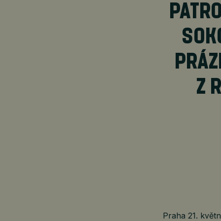
PATRO
SOK
PRÁZD
Z 
Praha 21. kvě