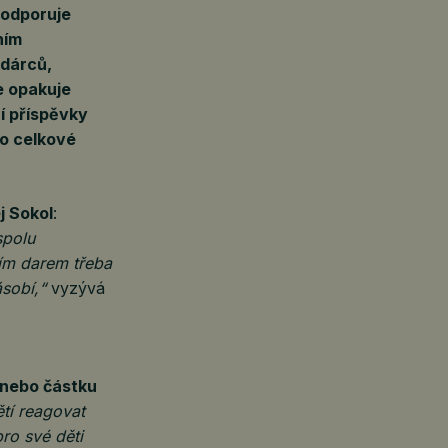
podporuje
ním
 dárců,
e opakuje
í příspěvky
o celkové
j Sokol
:
spolu
ním darem třeba
sobí,“
vyzývá
 nebo částku
tí reagovat
ro své děti