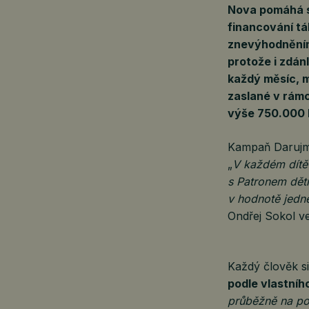
Nova pomáhá sp
financování táb
znevýhodněním
protože i zdán
každý měsíc, 
zaslané v rám
výše 750.000 
Kampaň Darujm
„
V každém dítět
s Patronem dět
v hodnotě jedné
Ondřej Sokol ve
Každý člověk s
podle vlastníh
průběžně na pot