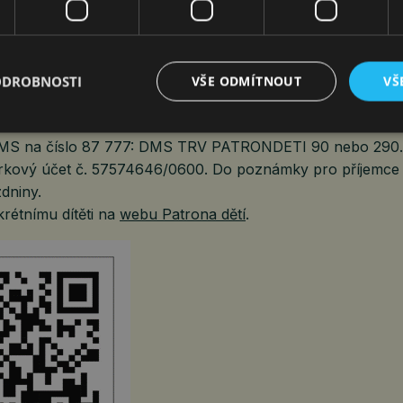
přispět pomocí kampaně Darujme prázdniny? Máte někol
ODROBNOSTI
VŠE ODMÍTNOUT
VŠ
vede na naše stránky, kde si můžete zvolit výši měsíčního
MS na číslo 87 777: DMS TRV PATRONDETI 90 nebo 290.
írkový účet č. 57574646/0600. Do poznámky pro příjemce
dniny.
krétnímu dítěti na
webu Patrona dětí
.