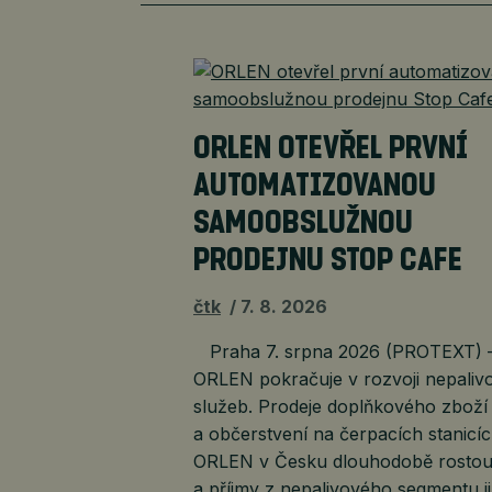
ORLEN OTEVŘEL PRVNÍ
AUTOMATIZOVANOU
SAMOOBSLUŽNOU
PRODEJNU STOP CAFE
čtk
7. 8. 2026
Praha 7. srpna 2026 (PROTEXT) 
ORLEN pokračuje v rozvoji nepaliv
služeb. Prodeje doplňkového zboží
a občerstvení na čerpacích stanicí
ORLEN v Česku dlouhodobě rosto
a příjmy z nepalivového segmentu j