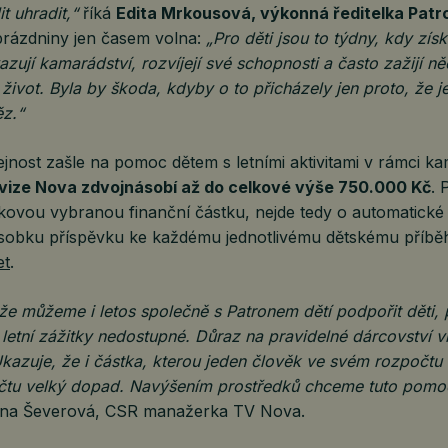
t uhradit,“
říká
Edita Mrkousová, výkonná ředitelka Patr
 prázdniny jen časem volna:
„Pro děti jsou to týdny, kdy zís
azují kamarádství, rozvíjejí své schopnosti a často zažijí ně
í život. Byla by škoda, kdyby o to přicházely jen proto, že j
z.“
ejnost zašle na pomoc dětem s letními aktivitami v rámci 
evize Nova zdvojnásobí až do celkové výše 750.000 Kč
. 
lkovou vybranou finanční částku, nejde tedy o automatické
ásobku příspěvku ke každému jednotlivému dětskému příb
et
.
e můžeme i letos společně s Patronem dětí podpořit děti, 
 letní zážitky nedostupné. Důraz na pravidelné dárcovství 
Ukazuje, že i částka, kterou jeden člověk ve svém rozpočtu 
čtu velký dopad. Navýšením prostředků chceme tuto pomoc
nna Ševerová, CSR manažerka TV Nova.