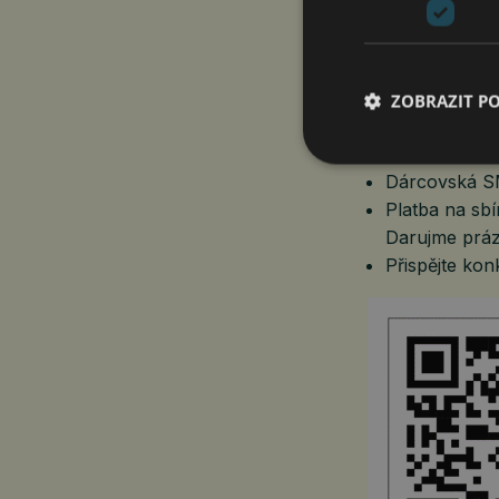
Chcete dětem 
ZOBRAZIT P
QR kód vás za
Dárcovská S
Platba na sb
Darujme práz
Přispějte kon