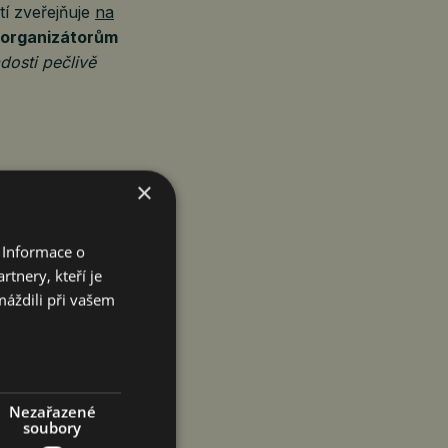
í zveřejňuje
na
o organizátorům
dosti pečlivě
×
ílem podporovat
publiky. Díky
y s dětmi, které
 Informace o
tnery, kteří je
máždili při vašem
ganizace,
zný nebo
to jednoduché
Nezařazené
soubory