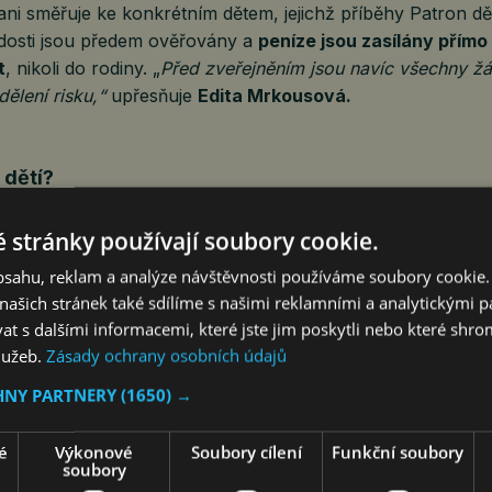
i směřuje ke konkrétním dětem, jejichž příběhy Patron dět
ádosti jsou předem ověřovány a
peníze jsou zasílány přím
t
, nikoli do rodiny. „
Před zveřejněním jsou navíc všechny žá
ělení risku,“
upřesňuje
Edita Mrkousová.
 dětí?
charitativní projekt založený Nadací Sirius v roce 2017 s c
votně znevýhodněné děti ve věku do 18 let z celé České re
 stránky používají soubory cookie.
 Nova a její iniciativě Nova pomáhá aktivně propojuje rodin
obsahu, reklam a analýze návštěvnosti používáme soubory cookie.
 s těmi, kteří jim chtějí pomáhat.
ašich stránek také sdílíme s našimi reklamními a analytickými par
 s dalšími informacemi, které jste jim poskytli nebo které shro
žádat o pomoc?
služeb.
Zásady ochrany osobních údajů
atrona. Může jím být třeba učitel, pracovník neziskové or
HNY PARTNERY
(1650) →
u, který dítě dobře zná, nebo rodinný známý (nikoli příbu
Patron vyplníte formuláře žádosti na webu
Patrona dětí
.
Je 
é
Výkonové
Soubory cílení
Funkční soubory
lé.
soubory