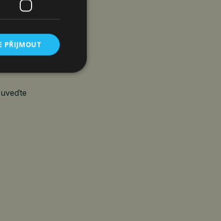
ik možností:
E PŘIJMOUT
 příspěvku.
 uveďte