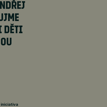
ONDŘEJ
UJME
I DĚTI
HOU
iniciativa