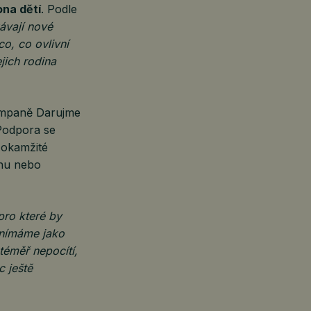
ona dětí
. Podle
kávají nové
co, co ovlivní
ejich rodina
kampaně Darujme
Podpora se
 okamžité
ěhu nebo
pro které by
vnímáme jako
téměř nepocítí,
 ještě