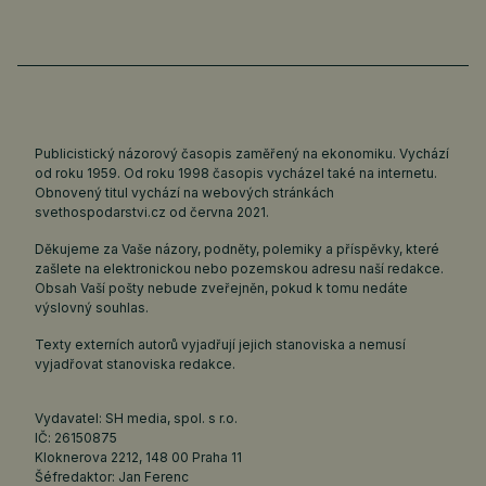
Publicistický názorový časopis zaměřený na ekonomiku. Vychází
od roku 1959. Od roku 1998 časopis vycházel také na internetu.
Obnovený titul vychází na webových stránkách
svethospodarstvi.cz
od června 2021.
Děkujeme za Vaše názory, podněty, polemiky a příspěvky, které
zašlete na elektronickou nebo pozemskou adresu naší redakce.
Obsah Vaší pošty nebude zveřejněn, pokud k tomu nedáte
výslovný souhlas.
Texty externích autorů vyjadřují jejich stanoviska a nemusí
vyjadřovat stanoviska redakce.
Vydavatel: SH media, spol. s r.o.
IČ: 26150875
Kloknerova 2212, 148 00 Praha 11
Šéfredaktor: Jan Ferenc