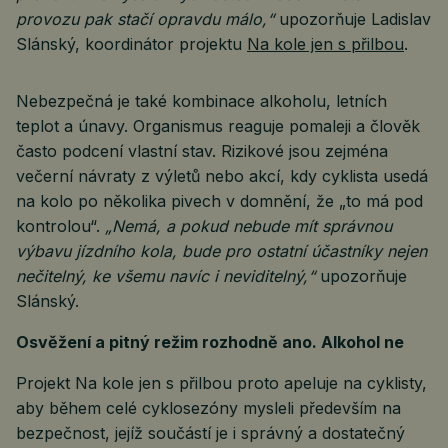
provozu pak stačí opravdu málo,“
upozorňuje Ladislav
Slánský, koordinátor projektu
Na kole jen s přilbou
.
Nebezpečná je také kombinace alkoholu, letních
teplot a únavy. Organismus reaguje pomaleji a člověk
často podcení vlastní stav. Rizikové jsou zejména
večerní návraty z výletů nebo akcí, kdy cyklista usedá
na kolo po několika pivech v domnění, že „to má pod
kontrolou“.
„Nemá, a pokud nebude mít správnou
výbavu jízdního kola, bude pro ostatní účastníky nejen
nečitelný, ke všemu navíc i neviditelný,“
upozorňuje
Slánský.
Osvěžení a pitný režim rozhodně ano. Alkohol ne
Projekt Na kole jen s přilbou proto apeluje na cyklisty,
aby během celé cyklosezóny mysleli především na
bezpečnost, jejíž součástí je i správný a dostatečný