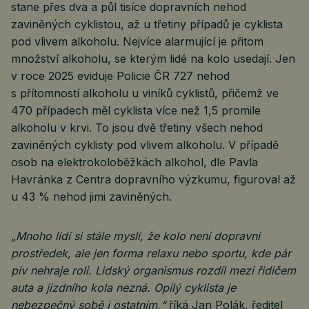
stane přes dva a půl tisíce dopravních nehod
zaviněných cyklistou, až u třetiny případů je cyklista
pod vlivem alkoholu. Nejvíce alarmující je přitom
množství alkoholu, se kterým lidé na kolo usedají. Jen
v roce 2025 eviduje Policie ČR 727 nehod
s přítomností alkoholu u viníků cyklistů, přičemž ve
470 případech měl cyklista více než 1,5 promile
alkoholu v krvi. To jsou dvě třetiny všech nehod
zaviněných cyklisty pod vlivem alkoholu. V případě
osob na elektrokoloběžkách alkohol, dle Pavla
Havránka z Centra dopravního výzkumu, figuroval až
u 43 % nehod jimi zaviněných.
„Mnoho lidí si stále myslí, že kolo není dopravní
prostředek, ale jen forma relaxu nebo sportu, kde pár
piv nehraje roli. Lidský organismus rozdíl mezi řidičem
auta a jízdního kola nezná. Opilý cyklista je
nebezpečný sobě i ostatním,“
říká Jan Polák, ředitel