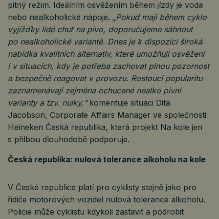
pitný režim. Ideálním osvěžením během jízdy je voda
nebo nealkoholické nápoje.
„Pokud mají během cyklo
vyjížďky lidé chuť na pivo, doporučujeme sáhnout
po nealkoholické variantě. Dnes je k dispozici široká
nabídka kvalitních alternativ, které umožňují osvěžení
i v situacích, kdy je potřeba zachovat plnou pozornost
a bezpečně reagovat v provozu. Rostoucí popularitu
zaznamenávají zejména ochucené nealko pivní
varianty a tzv. nulky,“
komentuje situaci Dita
Jacobson, Corporate Affairs Manager ve společnosti
Heineken Česká republika, která projekt Na kole jen
s přilbou dlouhodobě podporuje.
Česká republika: nulová tolerance alkoholu na kole
V České republice platí pro cyklisty stejně jako pro
řidiče motorových vozidel nulová tolerance alkoholu.
Policie může cyklistu kdykoli zastavit a podrobit