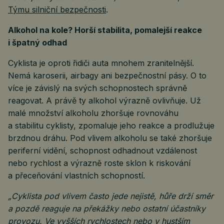
Týmu silniční bezpečnosti
.
Alkohol na kole? Horší stabilita, pomalejší reakce
i špatný odhad
Cyklista je oproti řidiči auta mnohem zranitelnější.
Nemá karoserii, airbagy ani bezpečnostní pásy. O to
více je závislý na svých schopnostech správně
reagovat. A právě ty alkohol výrazně ovlivňuje. Už
malé množství alkoholu zhoršuje rovnováhu
a stabilitu cyklisty, zpomaluje jeho reakce a prodlužuje
brzdnou dráhu. Pod vlivem alkoholu se také zhoršuje
periferní vidění, schopnost odhadnout vzdálenost
nebo rychlost a výrazně roste sklon k riskování
a přeceňování vlastních schopností.
„Cyklista pod vlivem často jede nejistě, hůře drží směr
a pozdě reaguje na překážky nebo ostatní účastníky
provozu. Ve vyšších rychlostech nebo v hustším