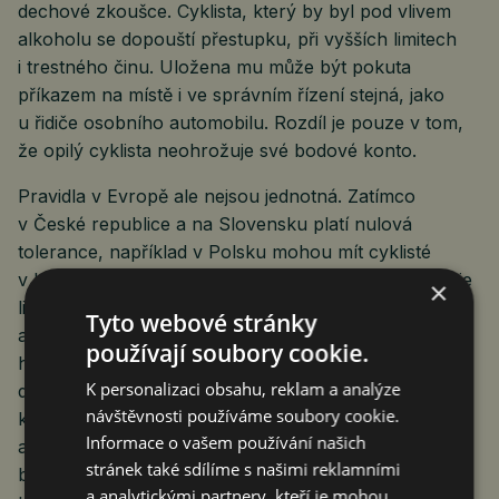
dechové zkoušce. Cyklista, který by byl pod vlivem
alkoholu se dopouští přestupku, při vyšších limitech
i trestného činu. Uložena mu může být pokuta
příkazem na místě i ve správním řízení stejná, jako
u řidiče osobního automobilu. Rozdíl je pouze v tom,
že opilý cyklista neohrožuje své bodové konto.
Pravidla v Evropě ale nejsou jednotná. Zatímco
v České republice a na Slovensku platí nulová
tolerance, například v Polsku mohou mít cyklisté
v krvi maximálně 0,2 promile alkoholu. V Rakousku je
×
limit nastaven na 0,8 promile a v Německu dokonce
Tyto webové stránky
až na 1,6 promile, ale pokud překročí cyklista tuto
používají soubory cookie.
hranici, může přijít o řidičské oprávnění. Ve většině
K personalizaci obsahu, reklam a analýze
dalších států Evropské unie se tolerance pohybuje
návštěvnosti používáme soubory cookie.
kolem 0,5 promile alkoholu v krvi. Podle odborníků
Informace o vašem používání našich
ale vyšší tolerance automaticky neznamená vyšší
stránek také sdílíme s našimi reklamními
bezpečnost. „Jsem rád, že v Česku platí nulová
a analytickými partnery, kteří je mohou