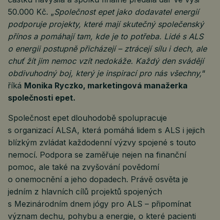
50.000 Kč. „
Společnost epet jako dodavatel energií
podporuje projekty, které mají skutečný společenský
přínos a pomáhají tam, kde je to potřeba. Lidé s ALS
o energii postupně přicházejí – ztrácejí sílu i dech, ale
chuť žít jim nemoc vzít nedokáže. Každý den svádějí
obdivuhodný boj, který je inspirací pro nás všechny,
“
říká
Monika Ryczko, marketingová manažerka
společnosti epet.
Společnost epet dlouhodobě spolupracuje
s organizací ALSA, která pomáhá lidem s ALS i jejich
blízkým zvládat každodenní výzvy spojené s touto
nemocí. Podpora se zaměřuje nejen na finanční
pomoc, ale také na zvyšování povědomí
o onemocnění a jeho dopadech. Právě osvěta je
jedním z hlavních cílů projektů spojených
s Mezinárodním dnem jógy pro ALS – připomínat
význam dechu, pohybu a energie, o které pacienti