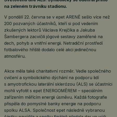
na zeleném trávníku stadionu.
V pondělí 22. června se v epet ARENĚ sešlo více než
200 pozvaných účastníků, kteří si pod vedením
zkušených lektorů Václava Krejčíka a Jakuba
Šambergera zacvičili jógové sestavy zaměřené na
dech, pohyb a vnitřní energii. Netradiční prostředí
fotbalového hřiště dodalo celé akci jedinečnou
atmosféru.
Akce měla také charitativní rozměr. Vedle společného
cvičení a symbolického dýchání na podporu lidí
s amyotrofickou laterální sklerózou (ALS) se účastníci
mohli vyfotit s epet ENERGOMĚREM – speciálním
zařízením měřícím energii úsměvu. Každá fotografie
přispěla do pomyslné banky energie na podporu
spolku ALSA. Společnost epet následně vybranou
částku navýšila a spolku finálně předala dar ve výši