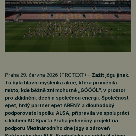
Praha 29. června 2026 (PROTEXT) –
Zažít jógu jinak.
To byla hlavní myšlenka akce, která proměnila
místo, kde běžně zní mohutné „GÓÓÓL“, v prostor
pro zklidnění, dech a společnou energii. Společnost
epet, hrdý partner epet ARENY a dlouhodobý
podporovatel spolku ALSA, připravila ve spolupráci
s klubem AC Sparta Praha jedinečný projekt na
podporu Mezinárodního dne jógy a zároveň
Světového dne ALS. Symbolicky se odehrál přímo