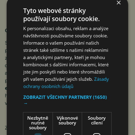
×
ochromuje svaly v celém těle. Jóga a fyzioterapie
Tyto webové stránky
pomáhají pacientům lépe zvládat bolest, ztuhlost
používají soubory cookie.
a dýchací potíže.
K personalizaci obsahu, reklam a analýze
O společnosti epet
návštěvnosti používáme soubory cookie.
Informace o vašem používání našich
Společnost
epet
je dodavatelem elektřiny a zemního
stránek také sdílíme s našimi reklamními
plynu od roku 2005. V roce 2021 se pod
epet
a analytickými partnery, kteří je mohou
začlenila společnost Dobrá Energie s.r.o., a z hlediska
kombinovat s dalšími informacemi, které
dodaného objemu energií tak vznikl největší
jste jim poskytli nebo které shromáždili
alternativní dodavatel, který zajišťuje plyn a elektřinu
při vašem používání jejich služeb.
Zásady
pro více než 180 tisíc odběrných míst. Společnost
ochrany osobních údajů
epet
je součástí Energetického a průmyslového
holdingu, silné energetické společnosti, jejímž
ZOBRAZIT VŠECHNY PARTNERY
(1650)
→
většinovým vlastníkem je Daniel Křetínský.
Nezbytně
Výkonové
Soubory
nutné
soubory
cílení
soubory
Zdroj: epet