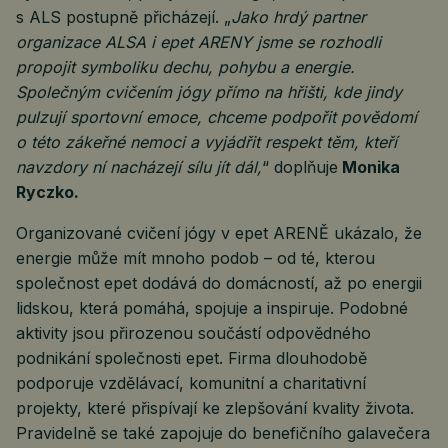
s ALS postupně přicházejí. „
Jako hrdý partner
organizace ALSA i epet ARENY jsme se rozhodli
propojit symboliku dechu, pohybu a energie.
Společným cvičením jógy přímo na hřišti, kde jindy
pulzují sportovní emoce, chceme podpořit povědomí
o této zákeřné nemoci a vyjádřit respekt těm, kteří
navzdory ní nacházejí sílu jít dál,
“ doplňuje
Monika
Ryczko.
Organizované cvičení jógy v epet ARENĚ ukázalo, že
energie může mít mnoho podob – od té, kterou
společnost epet dodává do domácností, až po energii
lidskou, která pomáhá, spojuje a inspiruje. Podobné
aktivity jsou přirozenou součástí odpovědného
podnikání společnosti epet. Firma dlouhodobě
podporuje vzdělávací, komunitní a charitativní
projekty, které přispívají ke zlepšování kvality života.
Pravidelně se také zapojuje do benefičního galavečera