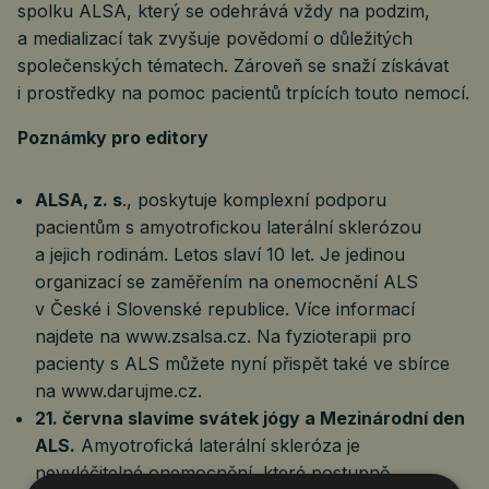
spolku ALSA, který se odehrává vždy na podzim,
a medializací tak zvyšuje povědomí o důležitých
společenských tématech. Zároveň se snaží získávat
i prostředky na pomoc pacientů trpících touto nemocí.
Poznámky pro editory
ALSA, z. s
., poskytuje komplexní podporu
pacientům s amyotrofickou laterální sklerózou
a jejich rodinám. Letos slaví 10 let. Je jedinou
organizací se zaměřením na onemocnění ALS
v České i Slovenské republice. Více informací
najdete na www.zsalsa.cz. Na fyzioterapii pro
pacienty s ALS můžete nyní přispět také ve sbírce
na www.darujme.cz.
21. června slavíme svátek jógy a Mezinárodní den
ALS.
Amyotrofická laterální skleróza je
nevyléčitelné onemocnění, které postupně