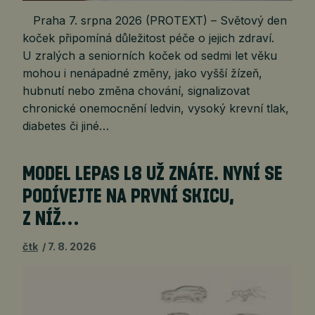
Praha 7. srpna 2026 (PROTEXT) – Světový den
koček připomíná důležitost péče o jejich zdraví.
U zralých a seniorních koček od sedmi let věku
mohou i nenápadné změny, jako vyšší žízeň,
hubnutí nebo změna chování, signalizovat
chronické onemocnění ledvin, vysoký krevní tlak,
diabetes či jiné…
MODEL LEPAS L8 UŽ ZNÁTE. NYNÍ SE
PODÍVEJTE NA PRVNÍ SKICU,
Z NÍŽ…
čtk
7. 8. 2026