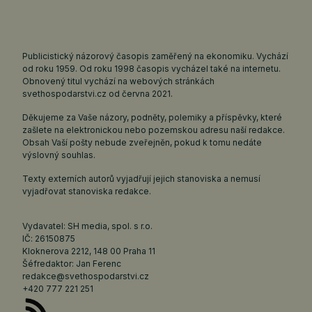
Publicistický názorový časopis zaměřený na ekonomiku. Vychází
od roku 1959. Od roku 1998 časopis vycházel také na internetu.
Obnovený titul vychází na webových stránkách
svethospodarstvi.cz
od června 2021.
Děkujeme za Vaše názory, podněty, polemiky a příspěvky, které
zašlete na elektronickou nebo pozemskou adresu naší redakce.
Obsah Vaší pošty nebude zveřejněn, pokud k tomu nedáte
výslovný souhlas.
Texty externích autorů vyjadřují jejich stanoviska a nemusí
vyjadřovat stanoviska redakce.
Vydavatel: SH media, spol. s r.o.
IČ: 26150875
Kloknerova 2212, 148 00 Praha 11
Šéfredaktor: Jan Ferenc
redakce@svethospodarstvi.cz
+420 777 221 251