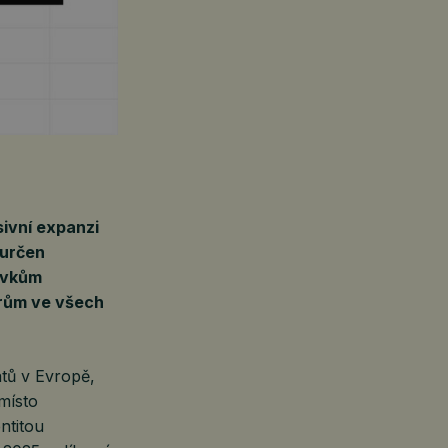
ivní expanzi
 určen
avkům
erům ve všech
tů v Evropě,
místo
ntitou