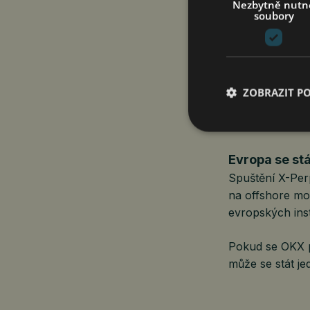
Nezbytně nutn
segmenty celéh
soubory
Ghoos zároveň 
probíhá na offs
postupně mění a
alternativy v 
ZOBRAZIT P
pomyslný most 
evropským ekosy
Evropa se st
Spuštění X-Perp
na offshore mod
evropských insti
Pokud se OKX p
může se stát j