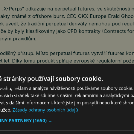
„X-Perps“ odkazuje na perpetual futures, ve skutečnosti n
rakty známé z offshore burz. CEO OKX Europe Erald Ghoo
 uvedl, že tradiční perpetual deriváty nemohou pod regula
že by byly klasifikovány jako CFD kontrakty (Contracts for
 jiným pravidlům.
odlišný přístup. Místo perpetual futures vytváří futures ko
ět let. Díky tomu produkt splňuje evropské regulatorní pož
chovává vlastnosti, které tradeři od perpetual kontraktů oče
 stránky používají soubory cookie.
obsahu, reklam a analýze návštěvnosti používáme soubory cookie.
i největší hráče na trhu derivátů
ašich stránek také sdílíme s našimi reklamními a analytickými par
s přišlo v době, kdy OKX výrazně posiluje svou pozici na 
 s dalšími informacemi, které jste jim poskytli nebo které shro
 Podle dat CoinGlass je v prvním čtvrtletí roku 2026 druhou
služeb.
Zásady ochrany osobních údajů
yptoburzou na světě hned za Binance. Celkový objem ob
HNY PARTNERY
(1650) →
ilionu dolarů, zatímco Binance vede s objemem 4,9 bilionu 
e kryptoderiváty nadále patří mezi nejdůležitější a nejrychlej