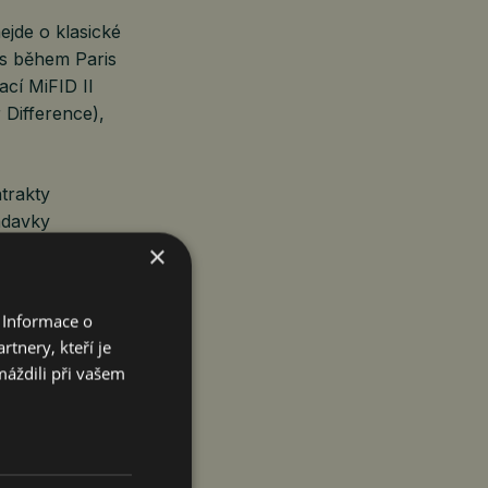
ejde o klasické
s během Paris
cí MiFID II
 Difference),
ntrakty
adavky
kávají.
×
 Informace o
tnery, kteří je
trhu
máždili při vašem
 největší
chodů na OKX
dolarů. Data
i rostoucí