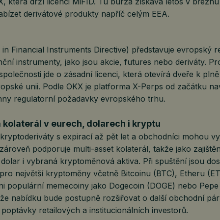
, která drží licenci MiFID. Tu burza získává letos v březnu
abízet derivátové produkty napříč celým EEA.
in Financial Instruments Directive) představuje evropský r
ční instrumenty, jako jsou akcie, futures nebo deriváty. Pr
olečnosti jde o zásadní licenci, která otevírá dveře k pl
ropské unii. Podle OKX je platforma X-Perps od začátku na
hny regulatorní požadavky evropského trhu.
 kolaterál v eurech, dolarech i kryptu
kryptoderiváty s expirací až pět let a obchodníci mohou v
zároveň podporuje multi-asset kolaterál, takže jako zajištěn
dolar i vybraná kryptoměnová aktiva. Při spuštění jsou do
pro největší kryptoměny včetně Bitcoinu (BTC), Etheru (E
ni populární memecoiny jako Dogecoin (DOGE) nebo Pepe
 že nabídku bude postupně rozšiřovat o další obchodní pár
poptávky retailových a institucionálních investorů.