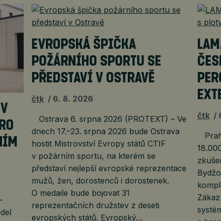
EVROPSKÁ ŠPIČKA
LAM
POŽÁRNÍHO SPORTU SE
ČES
PŘEDSTAVÍ V OSTRAVĚ
PER
EXT
čtk
6. 8. 2026
EV
čtk
Ostrava 6. srpna 2026 (PROTEXT) – Ve
PRO
dnech 17.–23. srpna 2026 bude Ostrava
Praha
NÍM
hostit Mistrovství Evropy států CTIF
18.000
v požárním sportu, na kterém se
zkuše
představí nejlepší evropské reprezentace
Bydžov
mužů, žen, dorostenců i dorostenek.
komple
O medaile bude bojovat 31
Zákazn
–
reprezentačních družstev z deseti
systém
del
evropských států. Evropský…