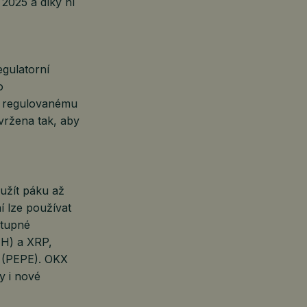
 2025 a díky ní
egulatorní
o
ně regulovanému
vržena tak, aby
yužít páku až
í lze používat
stupné
TH) a XRP,
 (PEPE). OKX
y i nové