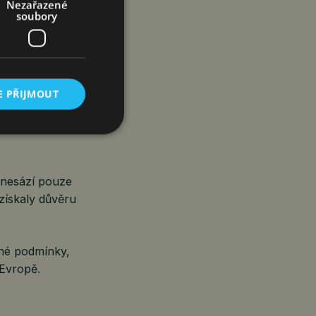
Nezařazené
soubory
tů stále
 však trh
ntnější
X představovat
E PŘIJMOUT
egulovaným
hranu.
 nesází pouze
 získaly důvěru
pné podmínky,
 Evropě.