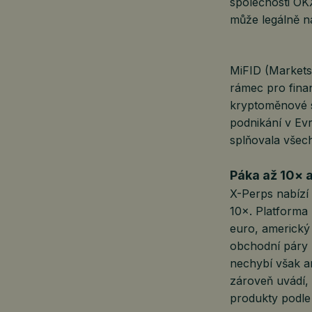
společnosti OKX
může legálně n
MiFID (Markets 
rámec pro finan
kryptoměnové sp
podnikání v Ev
splňovala všec
Páka až 10× a
X-Perps nabízí 
10×. Platforma 
euro, americký 
obchodní páry 
nechybí však a
zároveň uvádí,
produkty podle 