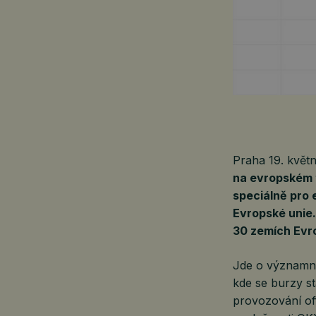
Praha 19. kvě
na evropském t
speciálně pro
Evropské unie.
30 zemích Evr
Jde o významn
kde se burzy st
provozování of