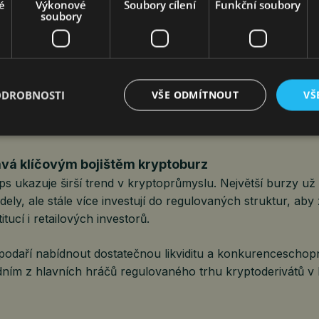
é
Výkonové
Soubory cílení
Funkční soubory
o krypto trhu.
soubory
upozorňuje, že až 95 % objemu obchodování kryptoderivá
hore platformách mimo regulované jurisdikce. Podle něj se
 stále více uživatelů začíná hledat bezpečnější a transpare
rámci regulovaného prostředí. Právě X-Perps mají podle OK
ODROBNOSTI
VŠE ODMÍTNOUT
VŠ
mezi vysokou likviditou kryptoderivátových trhů a plně r
stémem, který investorům nabízí větší právní jistotu i oc
ává klíčovým bojištěm kryptoburz
s ukazuje širší trend v kryptoprůmyslu. Největší burzy už
ely, ale stále více investují do regulovaných struktur, aby
tucí i retailových investorů.
odaří nabídnout dostatečnou likviditu a konkurencescho
edním z hlavních hráčů regulovaného trhu kryptoderivátů v