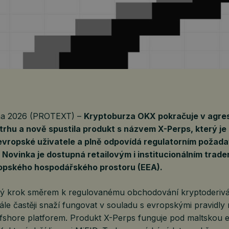
tna 2026 (PROTEXT) –
Kryptoburza OKX pokračuje v agres
rhu a nově spustila produkt s názvem X-Perps, který je
 evropské uživatele a plně odpovídá regulatorním požad
 Novinka je dostupná retailovým i institucionálním trad
opského hospodářského prostoru (EEA).
ý krok směrem k regulovanému obchodování kryptoderivá
ále častěji snaží fungovat v souladu s evropskými pravidly 
fshore platforem. Produkt X-Perps funguje pod maltskou e