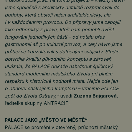
jsme společně s architekty detailně rozpracovali do
podoby, která obstojí nejen architektonicky, ale
i v každodenním provozu. Do přípravy jsme zapojili
také odborníky z praxe, kteří nám pomohli ověřit
fungování jednotlivých částí – od hotelu přes
gastronomii až po kulturní provoz, a celý návrh jsme
průběžně konzultovali s dotčenými subjekty. Studie
potvrdila kvalitu původního konceptu a zároveň
ukázala, že PALACE dokáže nabídnout špičkový
standard moderního městského života při plném
respektu k historické hodnotě místa. Nejde zde jen
o obnovu chátrajícího komplexu – vracíme PALACE
zpět do života Ostravy,“
uvádí
Zuzana Bajgarová
,
ředitelka skupiny ANTRACIT.
PALACE JAKO „MĚSTO VE MĚSTĚ“
PALACE se promění v otevřený, průchozí městský