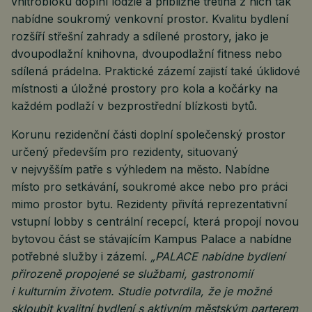
vnitrobloku doplní lodžie a přibližně třetina z nich tak
nabídne soukromý venkovní prostor. Kvalitu bydlení
rozšíří střešní zahrady a sdílené prostory, jako je
dvoupodlažní knihovna, dvoupodlažní fitness nebo
sdílená prádelna. Praktické zázemí zajistí také úklidové
místnosti a úložné prostory pro kola a kočárky na
každém podlaží v bezprostřední blízkosti bytů.
Korunu rezidenční části doplní společenský prostor
určený především pro rezidenty, situovaný
v nejvyšším patře s výhledem na město. Nabídne
místo pro setkávání, soukromé akce nebo pro práci
mimo prostor bytu. Rezidenty přivítá reprezentativní
vstupní lobby s centrální recepcí, která propojí novou
bytovou část se stávajícím Kampus Palace a nabídne
potřebné služby i zázemí.
„PALACE nabídne bydlení
přirozeně propojené se službami, gastronomií
i kulturním životem. Studie potvrdila, že je možné
skloubit kvalitní bydlení s aktivním městským parterem