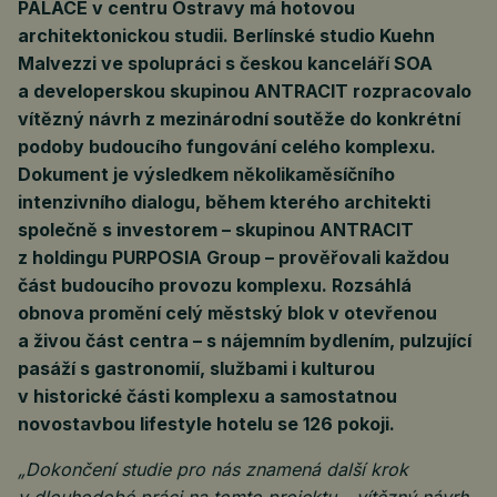
PALACE v centru Ostravy má hotovou
architektonickou studii. Berlínské studio Kuehn
Malvezzi ve spolupráci s českou kanceláří SOA
a developerskou skupinou ANTRACIT rozpracovalo
vítězný návrh z mezinárodní soutěže do konkrétní
podoby budoucího fungování celého komplexu.
Dokument je výsledkem několikaměsíčního
intenzivního dialogu, během kterého architekti
společně s investorem – skupinou ANTRACIT
z holdingu PURPOSIA Group – prověřovali každou
část budoucího provozu komplexu. Rozsáhlá
obnova promění celý městský blok v otevřenou
a živou část centra – s nájemním bydlením, pulzující
pasáží s gastronomií, službami i kulturou
v historické části komplexu a samostatnou
novostavbou lifestyle hotelu se 126 pokoji.
„Dokončení studie pro nás znamená další krok
v dlouhodobé práci na tomto projektu – vítězný návrh