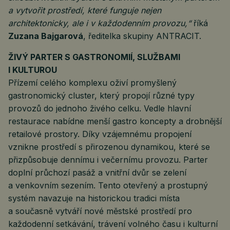
a vytvořit prostředí, které funguje nejen
architektonicky, ale i v každodenním provozu,“
říká
Zuzana Bajgarová
, ředitelka skupiny ANTRACIT.
ŽIVÝ PARTER S GASTRONOMIÍ, SLUŽBAMI
I KULTUROU
Přízemí celého komplexu oživí promyšlený
gastronomický cluster, který propojí různé typy
provozů do jednoho živého celku. Vedle hlavní
restaurace nabídne menší gastro koncepty a drobnější
retailové prostory. Díky vzájemnému propojení
vznikne prostředí s přirozenou dynamikou, které se
přizpůsobuje dennímu i večernímu provozu. Parter
doplní průchozí pasáž a vnitřní dvůr se zelení
a venkovním sezením. Tento otevřený a prostupný
systém navazuje na historickou tradici místa
a současně vytváří nové městské prostředí pro
každodenní setkávání, trávení volného času i kulturní