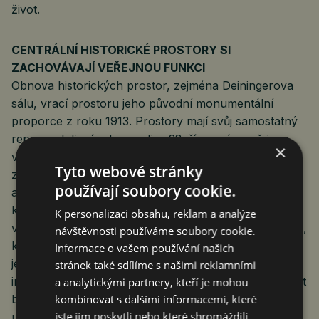
život.
CENTRÁLNÍ HISTORICKÉ PROSTORY SI
ZACHOVÁVAJÍ VEŘEJNOU FUNKCI
Obnova historických prostor, zejména Deiningerova
sálu, vrací prostoru jeho původní monumentální
proporce z roku 1913. Prostory mají svůj samostatný
reprezentativní vstup z ulice 28. října, zároveň jsou
×
vnitřně propojeny pasáží s gastro zónou. Toto řešení
Tyto webové stránky
zajistí špičkové zázemí pro široké spektrum akcí
používají soubory cookie.
a posiluje vzájemnou synergii jednotlivých částí
komplexu. Promyšlené dispozice umožní flexibilní
K personalizaci obsahu, reklam a analýze
využití sálů (foyer, hlavní sál a denní společenský sál),
návštěvnosti používáme soubory cookie.
které lze akusticky oddělit nebo naopak propojit do
Informace o vašem používání našich
jednoho celku; do prostoru byl navíc znovu
stránek také sdílíme s našimi reklamními
integrován historický světlík. Sály tak mohou fungovat
a analytickými partnery, kteří je mohou
kombinovat s dalšími informacemi, které
buď jako jeden otevřený celek pro velké společenské
jste jim poskytli nebo které shromáždili
události s kapacitou 350 osob, nebo jako několik