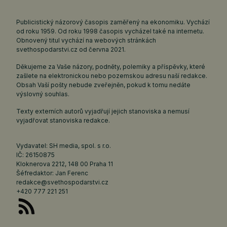
Publicistický názorový časopis zaměřený na ekonomiku. Vychází
od roku 1959. Od roku 1998 časopis vycházel také na internetu.
Obnovený titul vychází na webových stránkách
svethospodarstvi.cz
od června 2021.
Děkujeme za Vaše názory, podněty, polemiky a příspěvky, které
zašlete na elektronickou nebo pozemskou adresu naší redakce.
Obsah Vaší pošty nebude zveřejněn, pokud k tomu nedáte
výslovný souhlas.
Texty externích autorů vyjadřují jejich stanoviska a nemusí
vyjadřovat stanoviska redakce.
Vydavatel: SH media, spol. s r.o.
IČ: 26150875
Kloknerova 2212, 148 00 Praha 11
Šéfredaktor: Jan Ferenc
redakce@svethospodarstvi.cz
+420 777 221 251