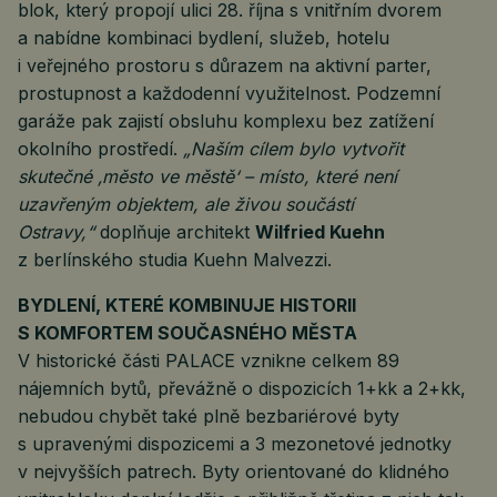
blok, který propojí ulici 28. října s vnitřním dvorem
a nabídne kombinaci bydlení, služeb, hotelu
i veřejného prostoru s důrazem na aktivní parter,
prostupnost a každodenní využitelnost. Podzemní
garáže pak zajistí obsluhu komplexu bez zatížení
okolního prostředí.
„Naším cílem bylo vytvořit
skutečné ‚město ve městě‘ – místo, které není
uzavřeným objektem, ale živou součástí
Ostravy,“
doplňuje architekt
Wilfried Kuehn
z berlínského studia Kuehn Malvezzi.
BYDLENÍ, KTERÉ KOMBINUJE HISTORII
S KOMFORTEM SOUČASNÉHO MĚSTA
V historické části PALACE vznikne celkem 89
nájemních bytů, převážně o dispozicích 1+kk a 2+kk,
nebudou chybět také plně bezbariérové byty
s upravenými dispozicemi a 3 mezonetové jednotky
v nejvyšších patrech. Byty orientované do klidného