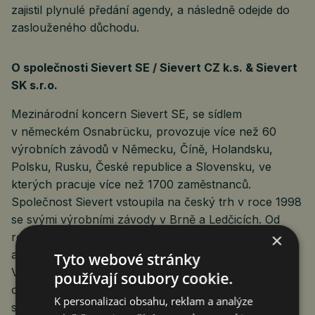
zajistil plynulé předání agendy, a následně odejde do
zaslouženého důchodu.
O společnosti Sievert SE / Sievert CZ k.s. & Sievert
SK s.r.o.
Mezinárodní koncern Sievert SE, se sídlem
v německém Osnabrücku, provozuje více než 60
výrobních závodů v Německu, Číně, Holandsku,
Polsku, Rusku, České republice a Slovensku, ve
kterých pracuje více než 1700 zaměstnanců.
Společnost Sievert vstoupila na český trh v roce 1998
se svými výrobními závody v Brně a Ledčicích. Od
×
roku 2010 pokrývá potřeby slovenských
a maďarských zákazníků výrobním závodem ve
Tyto webové stránky
Velkém Mederu. Značky koncernu Sievert zahrnují
používají soubory cookie.
oblast výroby suchých maltových směsí, speciální
K personalizaci obsahu, reklam a analýze
stavební chemie, sanací a restaurování památkových