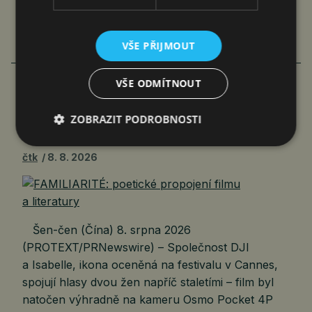
VŠE PŘIJMOUT
VŠE ODMÍTNOUT
FAMILIARITÉ: POETICKÉ PROPOJENÍ
ZOBRAZIT PODROBNOSTI
FILMU A LITERATURY
čtk
8. 8. 2026
Šen-čen (Čína) 8. srpna 2026
(PROTEXT/PRNewswire) – Společnost DJI
a Isabelle, ikona oceněná na festivalu v Cannes,
spojují hlasy dvou žen napříč staletími – film byl
natočen výhradně na kameru Osmo Pocket 4P