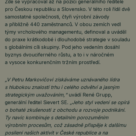
Zde se vypracoval až na pozici generálního ředitele
pro Českou republiku a Slovensko. V této roli řídil dvě
samostatné společnosti, čtyři výrobní závody
a přibližně 440 zaměstnanců. V obou zemích vedl
týmy vrcholového managementu, definoval a uváděl
do praxe krátkodobé i dlouhodobé strategie v souladu
s globálními cíli skupiny. Pod jeho vedením dosáhl
byznys dvouciferného růstu, a to i v náročném
a vysoce konkurenčním tržním prostředí.
„V Petru Markovičovi získáváme uznávaného lídra
s hlubokou znalostí trhu i celého odvětví a jasným
strategickým uvažováním,“
uvádí René Grupp,
generální ředitel Sievert SE.
„Jeho styl vedení se opírá
o bohaté zkušenosti z obchodu a rozvoje podnikání.
Ty navíc kombinuje s detailním porozuměním
výrobním procesům, což zásadně přispěje k dalšímu
posílení našich aktivit v České republice a na