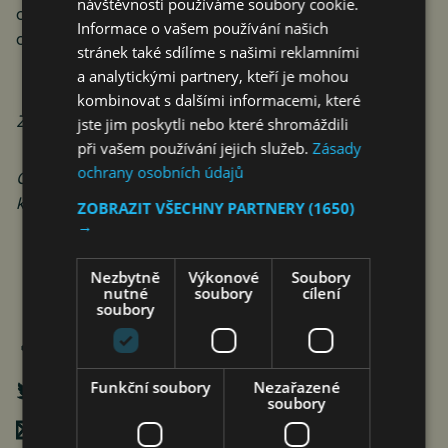
návštěvnosti používáme soubory cookie.
objektů, tak jako omítkové systémy a produkty pro
Informace o vašem používání našich
obklady a dlažby.
stránek také sdílíme s našimi reklamními
a analytickými partnery, kteří je mohou
kombinovat s dalšími informacemi, které
Zdroj: Sievert CZ
jste jim poskytli nebo které shromáždili
při vašem používání jejich služeb.
Zásady
ochrany osobních údajů
ČTK Connect ke zprávě vydává obrazovou přílohu,
která je k dispozici na adrese
https://www.protext.cz
.
ZOBRAZIT VŠECHNY PARTNERY
(1650)
→
Nezbytně
Výkonové
Soubory
nutné
soubory
cílení
soubory
Funkční soubory
Nezařazené
soubory
Poslat mailem