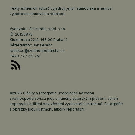
Texty externích autorů vyjadřují jejich stanoviska a nemusí
vyjadřovat stanoviska redakce.
Vydavatel: SH media, spol. s r.o.
IČ: 26150875
Kloknerova 2212, 148 00 Praha 11
Šéfredaktor: Jan Ferenc
redakce@svethospodarstvi.cz
+420 777 221 251
©2026 Články a fotografie uveřejněné na webu
svethospodarstvi.cz jsou chráněny autorským právem. Jejich
kopírování a šíření bez vědomí vydavatele je trestné. Fotografie
a obrázky jsou ilustrační, nikoliv reportážní.