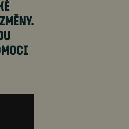
KÉ
ZMĚNY.
OU
OMOCI