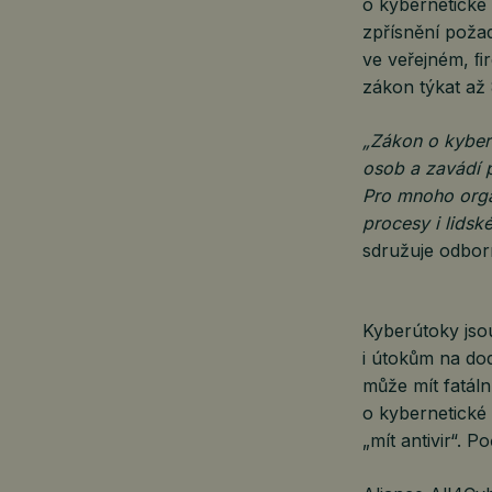
o kybernetické
zpřísnění požad
ve veřejném, ﬁ
zákon týkat až
„Zákon o kybern
osob a zavádí p
Pro mnoho organ
procesy i lidské
sdružuje odbor
Kyberútoky jso
i útokům na do
může mít fatáln
o kybernetické 
„mít antivir“. 