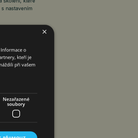
 školení, které
i s nastavením
×
dborný garant
nikovat odborná
 Informace o
 nabízí svou
tnery, kteří je
omentáře
máždili při vašem
 kybernetických
 v orientaci
Nezařazené
soubory
 Stündl
 bezpečnost
í mimo jiné
 ve chvíli, kdy