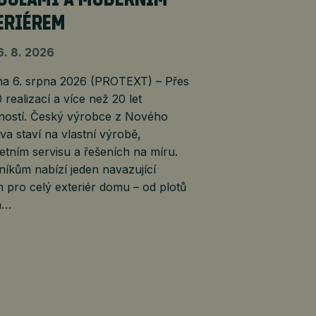
ERIÉREM
6. 8. 2026
 6. srpna 2026 (PROTEXT) – Přes
 realizací a více než 20 let
ností. Český výrobce z Nového
a staví na vlastní výrobě,
tním servisu a řešeních na míru.
íkům nabízí jeden navazující
 pro celý exteriér domu – od plotů
n…