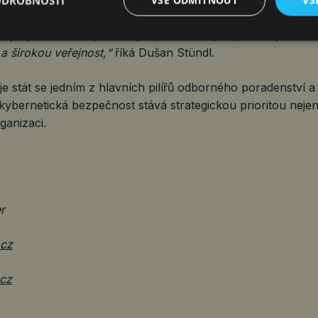
ODROBNOSTI
VŠE ODMÍTNOUT
VŠ
ezpečnost přestává být volitelným tématem a stává se bezp
 aby byla Aliance spolehlivým partnerem jak pro ﬁrmy a veřej
 a širokou veřejnost,“
říká Dušan Stündl.
je stát se jedním z hlavních pilířů odborného poradenství a
kybernetická bezpečnost stává strategickou prioritou nejen 
ganizaci.
r
.cz
.cz