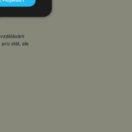
E PŘIJMOUT
rostřední
né instituce,
 vzdělávání
pro stát, ale