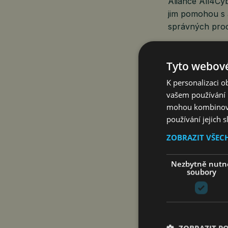
Aliance All4Cyb
jim pomohou s a
správných proce
Aliance pro ky
Tyto webové
S blížící se úč
K personalizaci 
témata veřejno
vašem používání n
odbornost médi
mohou kombinovat
a analýzy, ale 
používání jejich 
hrozeb. Cílem j
ZOBRAZIT VŠEC
v technicky ná
Nezbytně nutn
soubory
Novým ředitel
Od srpna 2025 
All4Cyber stal
jako obchodní ř