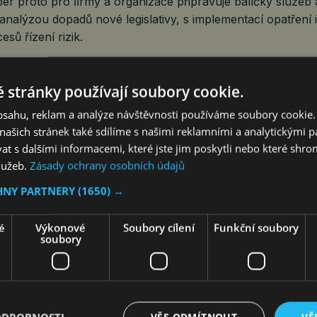
er proto pro ﬁrmy a organizace připravuje balíčky služeb a
nalýzou dopadů nové legislativy, s implementací opatření 
sů řízení rizik.
bernetickou bezpečnost nabízí spolupráci médiím jako o
 stránky používají soubory cookie.
inností nové legislativy vzroste potřeba srozumitelně komu
obsahu, reklam a analýze návštěvnosti používáme soubory cookie.
sti. Aliance pro kybernetickou bezpečnost All4Cyber proto
ašich stránek také sdílíme s našimi reklamními a analytickými par
ím jako partner a komentátor. Redakcím poskytne nejen k
 s dalšími informacemi, které jste jim poskytli nebo které shro
i přístup k odborníkům z praxe a aktuálním datům z oblasti
služeb.
Zásady ochrany osobních údajů
e přispět k informované veřejné debatě a pomoci novinářům
HNY PARTNERY
(1650) →
ročné problematice.
é
Výkonové
Soubory cílení
Funkční soubory
soubory
em Aliance pro kybernetickou bezpečnost se stal Dušan
se novým výkonným ředitelem Aliance pro kybernetickou
 Dušan Stündl, zkušený manažer s dlouholetou praxí. Působ
editel ve společnosti TeskaLabs.
„Vstupuji do vedení Aliance