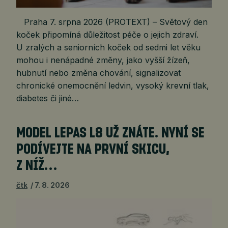
Praha 7. srpna 2026 (PROTEXT) – Světový den
koček připomíná důležitost péče o jejich zdraví.
U zralých a seniorních koček od sedmi let věku
mohou i nenápadné změny, jako vyšší žízeň,
hubnutí nebo změna chování, signalizovat
chronické onemocnění ledvin, vysoký krevní tlak,
diabetes či jiné…
MODEL LEPAS L8 UŽ ZNÁTE. NYNÍ SE
PODÍVEJTE NA PRVNÍ SKICU,
Z NÍŽ…
čtk
7. 8. 2026