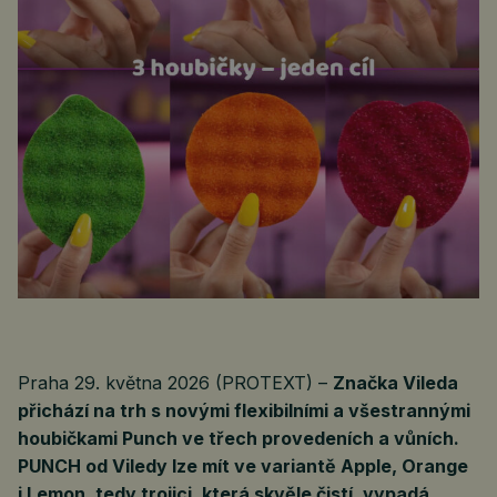
Praha 29. května 2026 (PROTEXT) –
Značka Vileda
přichází na trh s novými flexibilními a všestrannými
houbičkami Punch ve třech provedeních a vůních.
PUNCH od Viledy lze mít ve variantě Apple, Orange
i Lemon, tedy trojici, která skvěle čistí, vypadá