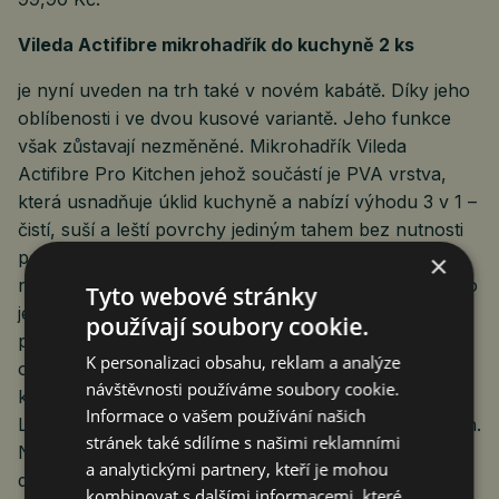
Vileda Actifibre mikrohadřík do kuchyně 2 ks
je nyní uveden na trh také v novém kabátě. Díky jeho
oblíbenosti i ve dvou kusové variantě. Jeho funkce
však zůstavají nezměněné. Mikrohadřík Vileda
Actifibre Pro Kitchen jehož součástí je PVA vrstva,
která usnadňuje úklid kuchyně a nabízí výhodu 3 v 1 –
čistí, suší a leští povrchy jediným tahem bez nutnosti
použití chemikálií. Díky své výjimečné savosti rychle
×
nasaje rozlité tekutiny, cákance i vlhkost, zatímco jeho
Tyto webové stránky
jemná textura zajišťuje šetrnou péči i o choulostivé
používají soubory cookie.
povrchy. Snadno se máchá a znovu používá, účinně
K personalizaci obsahu, reklam a analýze
odstraňuje špínu i nečistoty a pomáhá udržovat
návštěvnosti používáme soubory cookie.
kuchyňské linky, dřezy a spotřebiče dokonale čisté.
Informace o vašem používání našich
Lze jej použít v celé kuchyni s výsledkem beze šmouh.
stránek také sdílíme s našimi reklamními
Nově jej Vileda na trh uvádí v praktickém
a analytickými partnery, kteří je mohou
dvoukusovém balení. Jeho doporučená cena je
kombinovat s dalšími informacemi, které