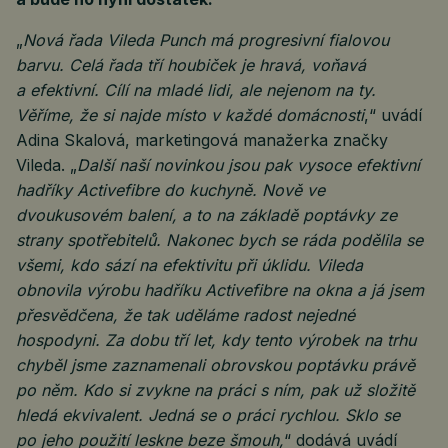
„
Nová řada Vileda Punch má progresivní fialovou
barvu. Celá řada tří houbiček je hravá, voňavá
a efektivní. Cílí na mladé lidi, ale nejenom na ty.
Věříme, že si najde místo v každé domácnosti
,“ uvádí
Adina Skalová, marketingová manažerka značky
Vileda. „
Další naší novinkou jsou pak vysoce efektivní
hadříky Activefibre do kuchyně. Nově ve
dvoukusovém balení, a to na základě poptávky ze
strany spotřebitelů. Nakonec bych se ráda podělila se
všemi, kdo sází na efektivitu při úklidu. Vileda
obnovila výrobu hadříku Activefibre na okna a já jsem
přesvědčena, že tak uděláme radost nejedné
hospodyni. Za dobu tří let, kdy tento výrobek na trhu
chyběl jsme zaznamenali obrovskou poptávku právě
po něm. Kdo si zvykne na práci s ním, pak už složitě
hledá ekvivalent. Jedná se o práci rychlou. Sklo se
po jeho použití leskne beze šmouh,
“ dodává uvádí