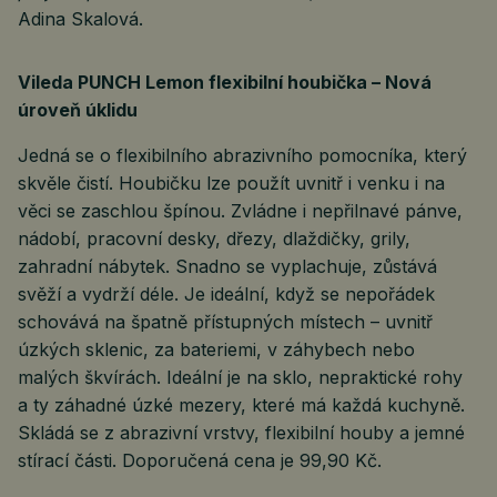
Adina Skalová.
Vileda PUNCH Lemon flexibilní houbička – Nová
úroveň úklidu
Jedná se o flexibilního abrazivního pomocníka, který
skvěle čistí. Houbičku lze použít uvnitř i venku i na
věci se zaschlou špínou. Zvládne i nepřilnavé pánve,
nádobí, pracovní desky, dřezy, dlaždičky, grily,
zahradní nábytek. Snadno se vyplachuje, zůstává
svěží a vydrží déle. Je ideální, když se nepořádek
schovává na špatně přístupných místech – uvnitř
úzkých sklenic, za bateriemi, v záhybech nebo
malých škvírách. Ideální je na sklo, nepraktické rohy
a ty záhadné úzké mezery, které má každá kuchyně.
Skládá se z abrazivní vrstvy, flexibilní houby a jemné
stírací části. Doporučená cena je 99,90 Kč.