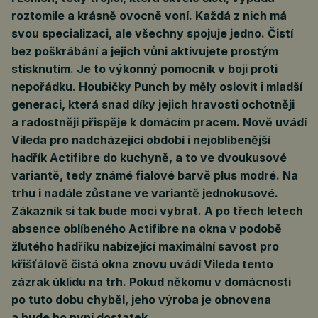
roztomile a krásně ovocně voní. Každá z nich má
svou specializaci, ale všechny spojuje jedno. Čistí
bez poškrábání a jejich vůni aktivujete prostým
stisknutím. Je to výkonný pomocník v boji proti
nepořádku. Houbičky Punch by měly oslovit i mladší
generaci, která snad díky jejich hravosti ochotněji
a radostněji přispěje k domácím pracem. Nově uvádí
Vileda pro nadcházející období i nejoblíbenější
hadřík Actifibre do kuchyně, a to ve dvoukusové
variantě, tedy známé fialové barvě plus modré. Na
trhu i nadále zůstane ve variantě jednokusové.
Zákazník si tak bude moci vybrat. A po třech letech
absence oblíbeného Actifibre na okna v podobě
žlutého hadříku nabízející maximální savost pro
křišťálově čistá okna znovu uvádí Vileda tento
zázrak úklidu na trh. Pokud někomu v domácnosti
po tuto dobu chyběl, jeho výroba je obnovena
a bude ho nyní dostatek.