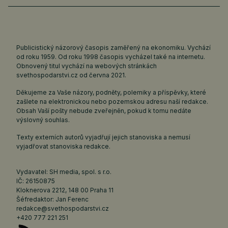
Publicistický názorový časopis zaměřený na ekonomiku. Vychází
od roku 1959. Od roku 1998 časopis vycházel také na internetu.
Obnovený titul vychází na webových stránkách
svethospodarstvi.cz
od června 2021.
Děkujeme za Vaše názory, podněty, polemiky a příspěvky, které
zašlete na elektronickou nebo pozemskou adresu naší redakce.
Obsah Vaší pošty nebude zveřejněn, pokud k tomu nedáte
výslovný souhlas.
Texty externích autorů vyjadřují jejich stanoviska a nemusí
vyjadřovat stanoviska redakce.
Vydavatel: SH media, spol. s r.o.
IČ: 26150875
Kloknerova 2212, 148 00 Praha 11
Šéfredaktor: Jan Ferenc
redakce@svethospodarstvi.cz
+420 777 221 251