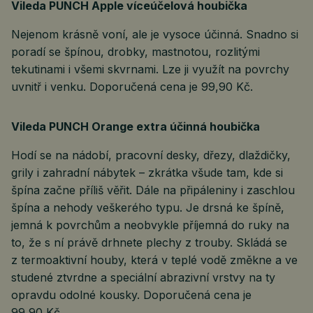
Vileda PUNCH Apple víceúčelová houbička
Nejenom krásně voní, ale je vysoce účinná. Snadno si
poradí se špínou, drobky, mastnotou, rozlitými
tekutinami i všemi skvrnami. Lze ji využít na povrchy
uvnitř i venku. Doporučená cena je 99,90 Kč.
Vileda PUNCH Orange extra účinná houbička
Hodí se na nádobí, pracovní desky, dřezy, dlaždičky,
grily i zahradní nábytek – zkrátka všude tam, kde si
špína začne příliš věřit. Dále na připáleniny i zaschlou
špína a nehody veškerého typu. Je drsná ke špíně,
jemná k povrchům a neobvykle příjemná do ruky na
to, že s ní právě drhnete plechy z trouby. Skládá se
z termoaktivní houby, která v teplé vodě změkne a ve
studené ztvrdne a speciální abrazivní vrstvy na ty
opravdu odolné kousky. Doporučená cena je
99,90 Kč.