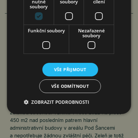
nutné
soubory
cílení
soubory
Funkční soubory
Nezařazené
PŘÍRODNÍ KLIMATIZACE NA STŘEŠE
soubory
PRAŽSKÝCH SLUŽEB: KVETE
A CHLADÍ UŽ ČTVRTÝM ROKEM
čtk
7. 8. 2026
VŠE PŘIJMOUT
VŠE ODMÍTNOUT
Praha 7. srpna 2026 (PROTEXT) – Druhá
ZOBRAZIT PODROBNOSTI
největší městská společnost se pyšní vlastní
zelenou střechou. Vznikla v roce 2022 na ploše
450 m2 nad posledním patrem hlavní
administrativní budovy v areálu Pod Šancemi
a nepotřebuje žádnou zvláštní péči. Zeleň je totiž