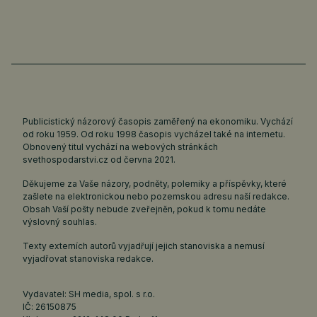
Publicistický názorový časopis zaměřený na ekonomiku. Vychází
od roku 1959. Od roku 1998 časopis vycházel také na internetu.
Obnovený titul vychází na webových stránkách
svethospodarstvi.cz
od června 2021.
Děkujeme za Vaše názory, podněty, polemiky a příspěvky, které
zašlete na elektronickou nebo pozemskou adresu naší redakce.
Obsah Vaší pošty nebude zveřejněn, pokud k tomu nedáte
výslovný souhlas.
Texty externích autorů vyjadřují jejich stanoviska a nemusí
vyjadřovat stanoviska redakce.
Vydavatel: SH media, spol. s r.o.
IČ: 26150875