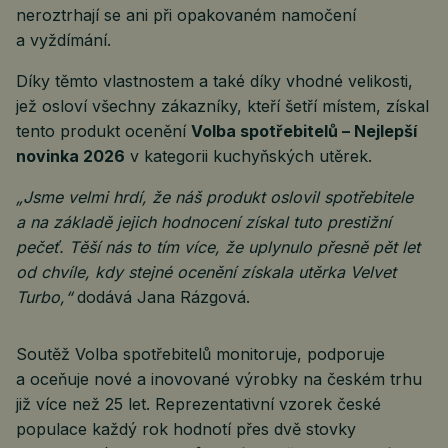
neroztrhají se ani při opakovaném namočení
a vyždímání.
Díky těmto vlastnostem a také díky vhodné velikosti,
jež osloví všechny zákazníky, kteří šetří místem, získal
tento produkt ocenění
Volba spotřebitelů – Nejlepší
novinka 2026
v kategorii kuchyňských utěrek.
„Jsme velmi hrdí, že náš produkt oslovil spotřebitele
a na základě jejich hodnocení získal tuto prestižní
pečeť. Těší nás to tím více, že uplynulo přesně pět let
od chvíle, kdy stejné ocenění získala utěrka Velvet
Turbo,“
dodává Jana Rázgová.
Soutěž Volba spotřebitelů monitoruje, podporuje
a oceňuje nové a inovované výrobky na českém trhu
již více než 25 let. Reprezentativní vzorek české
populace každý rok hodnotí přes dvě stovky