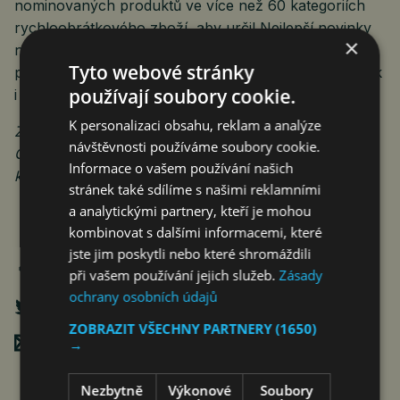
nominovaných produktů ve více než 60 kategoriích
rychloobrátkového zboží, aby určil Nejlepší novinky
×
na českém trhu. Mezi firmy, které do soutěže
Tyto webové stránky
přihlašují své výrobky, patří jak velké mezinárodní, tak
používají soubory cookie.
i menší domácí společnosti.
K personalizaci obsahu, reklam a analýze
Zdroj: Moracell
návštěvnosti používáme soubory cookie.
ČTK Connect ke zprávě vydává obrazovou přílohu,
Informace o vašem používání našich
která je k dispozici na adrese
https://www.protext.cz
.
stránek také sdílíme s našimi reklamními
a analytickými partnery, kteří je mohou
kombinovat s dalšími informacemi, které
jste jim poskytli nebo které shromáždili
při vašem používání jejich služeb.
Zásady
ochrany osobních údajů
ZOBRAZIT VŠECHNY PARTNERY
(1650)
Poslat mailem
→
Nezbytně
Výkonové
Soubory