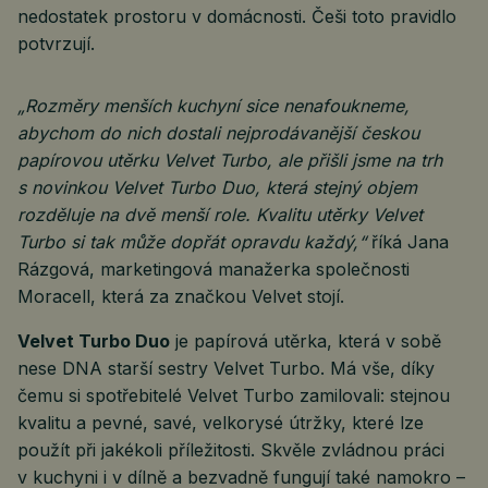
nedostatek prostoru v domácnosti. Češi toto pravidlo
potvrzují.
„Rozměry menších kuchyní sice nenafoukneme,
abychom do nich dostali nejprodávanější českou
papírovou utěrku Velvet Turbo, ale přišli jsme na trh
s novinkou Velvet Turbo Duo, která stejný objem
rozděluje na dvě menší role. Kvalitu utěrky Velvet
Turbo si tak může dopřát opravdu každý,“
říká Jana
Rázgová, marketingová manažerka společnosti
Moracell, která za značkou Velvet stojí.
Velvet Turbo Duo
je papírová utěrka, která v sobě
nese DNA starší sestry Velvet Turbo. Má vše, díky
čemu si spotřebitelé Velvet Turbo zamilovali: stejnou
kvalitu a pevné, savé, velkorysé útržky, které lze
použít při jakékoli příležitosti. Skvěle zvládnou práci
v kuchyni i v dílně a bezvadně fungují také namokro –