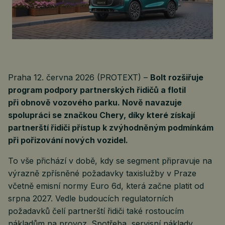
Praha 12. června 2026 (PROTEXT) –
Bolt rozšiřuje
program podpory partnerských řidičů a flotil
při obnově vozového parku. Nově navazuje
spolupráci se značkou Chery, díky které získají
partnerští řidiči přístup k zvýhodněným podmínkám
při pořizování nových vozidel.
To vše přichází v době, kdy se segment připravuje na
výrazně zpřísněné požadavky taxislužby v Praze
včetně emisní normy Euro 6d, která začne platit od
srpna 2027. Vedle budoucích regulatorních
požadavků čelí partnerští řidiči také rostoucím
nákladům na provoz. Spotřeba, servisní náklady,