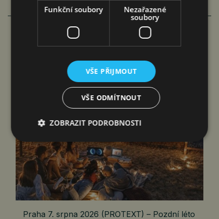
Funkční soubory
Nezařazené
soubory
LETNÍ VEČERY S PŘÁTELI: KDYŽ
CHCEŠ VÍC NEŽ JEN PIVO A VÍNO
VŠE PŘIJMOUT
čtk
7. 8. 2026
VŠE ODMÍTNOUT
ZOBRAZIT PODROBNOSTI
Praha 7. srpna 2026 (PROTEXT) – Pozdní léto