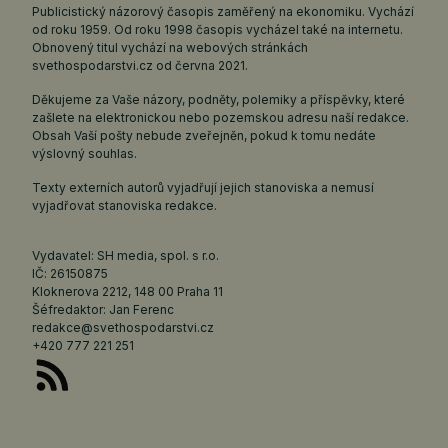
Publicistický názorový časopis zaměřený na ekonomiku. Vychází
od roku 1959. Od roku 1998 časopis vycházel také na internetu.
Obnovený titul vychází na webových stránkách
svethospodarstvi.cz
od června 2021.
Děkujeme za Vaše názory, podněty, polemiky a příspěvky, které
zašlete na elektronickou nebo pozemskou adresu naší redakce.
Obsah Vaší pošty nebude zveřejněn, pokud k tomu nedáte
výslovný souhlas.
Texty externích autorů vyjadřují jejich stanoviska a nemusí
vyjadřovat stanoviska redakce.
Vydavatel: SH media, spol. s r.o.
IČ: 26150875
Kloknerova 2212, 148 00 Praha 11
Šéfredaktor: Jan Ferenc
redakce@svethospodarstvi.cz
+420 777 221 251