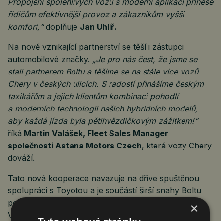
Propojení spolehlivých vozů s moderní aplikací přinese
řidičům efektivnější provoz a zákazníkům vyšší
komfort,“
doplňuje
Jan Uhlíř.
Na nově vznikající partnerství se těší i zástupci
automobilové značky.
„Je pro nás čest, že jsme se
stali partnerem Boltu a těšíme se na stále více vozů
Chery v českých ulicích. S radostí přinášíme českým
taxikářům a jejich klientům kombinaci pohodlí
a moderních technologii našich hybridních modelů,
aby každá jízda byla pětihvězdičkovým zážitkem!“
říká
Martin Valášek, Fleet Sales Manager
společnosti Astana Motors Czech
, která vozy Chery
dováží.
Tato nová kooperace navazuje na dříve spuštěnou
spolupráci s Toyotou a je součástí širší snahy Boltu
podporovat řidiče při modernizaci vozového parku.
×
Vedle výhod pro individuální partnerské řidiče je