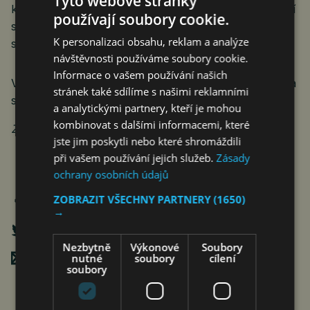
Tyto webové stránky
k dispozici také velmi dobrá fleetová nabídka pro další
používají soubory cookie.
společnosti a partnerské flotily, které chtějí efektivně
K personalizaci obsahu, reklam a analýze
spravovat svá vozidla.
návštěvnosti používáme soubory cookie.
Informace o vašem používání našich
Více informací o fleetových programech naleznete na
stránek také sdílíme s našimi reklamními
stránkách
Chery Fleet Solutions | Česká republika
a analytickými partnery, kteří je mohou
kombinovat s dalšími informacemi, které
Zdroj: Chery
jste jim poskytli nebo které shromáždili
při vašem používání jejich služeb.
Zásady
ochrany osobních údajů
ZOBRAZIT VŠECHNY PARTNERY
(1650)
→
Nezbytně
Výkonové
Soubory
Poslat mailem
nutné
soubory
cílení
soubory