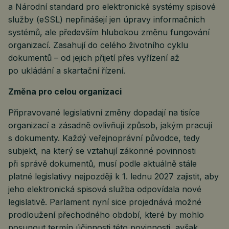
a Národní standard pro elektronické systémy spisové
služby (eSSL) nepřinášejí jen úpravy informačních
systémů, ale především hlubokou změnu fungování
organizací. Zasahují do celého životního cyklu
dokumentů – od jejich přijetí přes vyřízení až
po ukládání a skartační řízení.
Změna pro celou organizaci
Připravované legislativní změny dopadají na tisíce
organizací a zásadně ovlivňují způsob, jakým pracují
s dokumenty. Každý veřejnoprávní původce, tedy
subjekt, na který se vztahují zákonné povinnosti
při správě dokumentů, musí podle aktuálně stále
platné legislativy nejpozději k 1. lednu 2027 zajistit, aby
jeho elektronická spisová služba odpovídala nové
legislativě. Parlament nyní sice projednává možné
prodloužení přechodného období, které by mohlo
posunout termín účinnosti této povinnosti, avšak