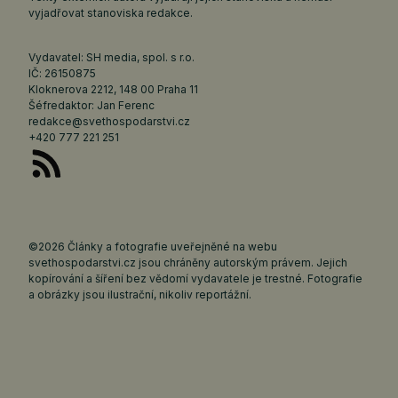
vyjadřovat stanoviska redakce.
Vydavatel: SH media, spol. s r.o.
IČ: 26150875
Kloknerova 2212, 148 00 Praha 11
Šéfredaktor: Jan Ferenc
redakce@svethospodarstvi.cz
+420 777 221 251
©2026 Články a fotografie uveřejněné na webu
svethospodarstvi.cz jsou chráněny autorským právem. Jejich
kopírování a šíření bez vědomí vydavatele je trestné. Fotografie
a obrázky jsou ilustrační, nikoliv reportážní.