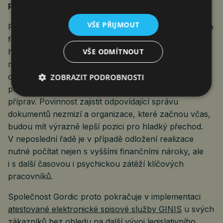
Proč nečekat, kde začít a co nepodcenit
VŠE PŘIJMOUT
Podcenění přípravy může mít závažné důsledky. Vedle
finančních sankcí v případě nezavedení změn včas
hrozí především nefunkční procesy nebo nesoulad
VŠE ODMÍTNOUT
mezi systémy. Případný odklad termínu by proto
organizace měly vnímat pouze jako časovou rezervu
ZOBRAZIT PODROBNOSTI
pro kvalitnější realizaci, nikoli jako důvod k přerušení
příprav. Povinnost zajistit odpovídající správu
dokumentů nezmizí a organizace, které začnou včas,
budou mít výrazně lepší pozici pro hladký přechod.
V neposlední řadě je v případě odložení realizace
nutné počítat nejen s vyššími finančními nároky, ale
i s další časovou i psychickou zátěží klíčových
pracovníků.
Společnost Gordic proto pokračuje v implementaci
atestované elektronické spisové služby GINIS
u svých
zákazníků bez ohledu na další vývoj legislativního