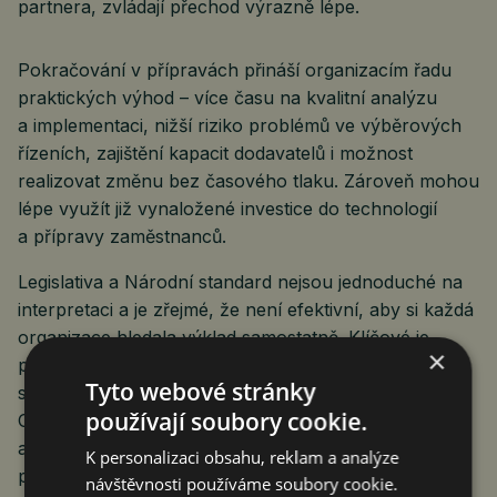
partnera, zvládají přechod výrazně lépe.
Pokračování v přípravách přináší organizacím řadu
praktických výhod – více času na kvalitní analýzu
a implementaci, nižší riziko problémů ve výběrových
řízeních, zajištění kapacit dodavatelů i možnost
realizovat změnu bez časového tlaku. Zároveň mohou
lépe využít již vynaložené investice do technologií
a přípravy zaměstnanců.
Legislativa a Národní standard nejsou jednoduché na
interpretaci a je zřejmé, že není efektivní, aby si každá
organizace hledala výklad samostatně. Klíčové je
×
porozumět legislativě v kontextu konkrétní praxe,
Tyto webové stránky
s jejímž výkladem může pomoci ověřený dodavatel.
používají soubory cookie.
Organizace se tak vyhnou nejen časovým prodlevám,
ale často i rozdílným interpretacím stejných
K personalizaci obsahu, reklam a analýze
požadavků.
návštěvnosti používáme soubory cookie.