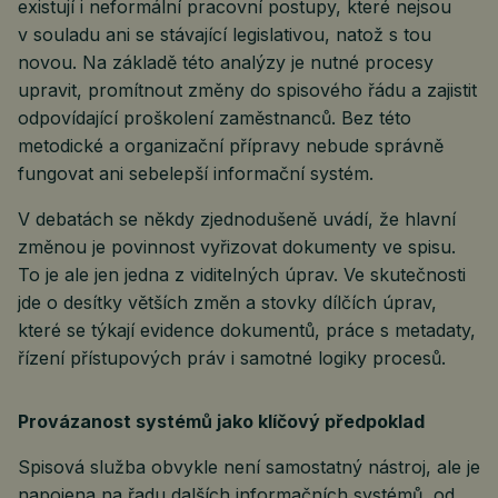
existují i neformální pracovní postupy, které nejsou
v souladu ani se stávající legislativou, natož s tou
novou. Na základě této analýzy je nutné procesy
upravit, promítnout změny do spisového řádu a zajistit
odpovídající proškolení zaměstnanců. Bez této
metodické a organizační přípravy nebude správně
fungovat ani sebelepší informační systém.
V debatách se někdy zjednodušeně uvádí, že hlavní
změnou je povinnost vyřizovat dokumenty ve spisu.
To je ale jen jedna z viditelných úprav. Ve skutečnosti
jde o desítky větších změn a stovky dílčích úprav,
které se týkají evidence dokumentů, práce s metadaty,
řízení přístupových práv i samotné logiky procesů.
Provázanost systémů jako klíčový předpoklad
Spisová služba obvykle není samostatný nástroj, ale je
napojena na řadu dalších informačních systémů, od