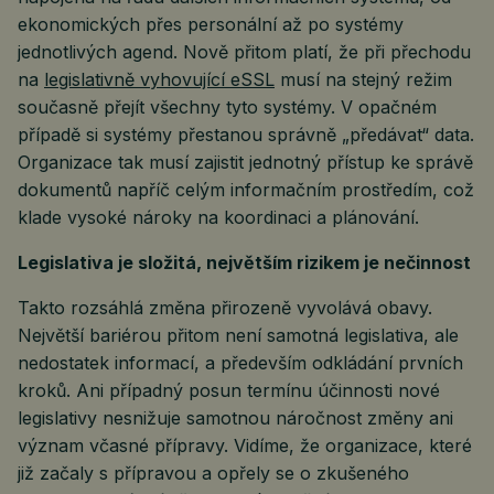
ekonomických přes personální až po systémy
jednotlivých agend. Nově přitom platí, že při přechodu
na
legislativně vyhovující eSSL
musí na stejný režim
současně přejít všechny tyto systémy. V opačném
případě si systémy přestanou správně „předávat“ data.
Organizace tak musí zajistit jednotný přístup ke správě
dokumentů napříč celým informačním prostředím, což
klade vysoké nároky na koordinaci a plánování.
Legislativa je složitá, největším rizikem je nečinnost
Takto rozsáhlá změna přirozeně vyvolává obavy.
Největší bariérou přitom není samotná legislativa, ale
nedostatek informací, a především odkládání prvních
kroků. Ani případný posun termínu účinnosti nové
legislativy nesnižuje samotnou náročnost změny ani
význam včasné přípravy. Vidíme, že organizace, které
již začaly s přípravou a opřely se o zkušeného