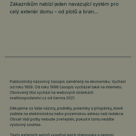
Zákazníkům nabízí jeden navazující systém pro
celý exteriér domu – od plotů a bran…
Publicistický názorový časopis zaměřený na ekonomiku. Vychází
od roku 1959. Od roku 1998 časopis vycházel také na internetu.
Obnovený titul vychází na webových stránkách
svethospodarstvi.cz
od června 2021.
Děkujeme za Vaše názory, podněty, polemiky a příspěvky, které
zašlete na elektronickou nebo pozemskou adresu naší redakce.
Obsah Vaší pošty nebude zveřejněn, pokud k tomu nedáte
výslovný souhlas.
Texty externích autorů vyjadřují jejich stanoviska a nemusí