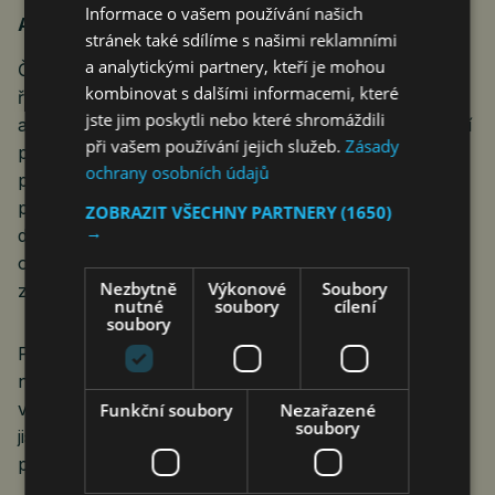
Informace o vašem používání našich
Atestace jako jistota správného řešení
stránek také sdílíme s našimi reklamními
a analytickými partnery, kteří je mohou
Často se řeší i otázka atestovaných a neatestovaných
kombinovat s dalšími informacemi, které
řešení eSSL. Některé organizace musí využívat
jste jim poskytli nebo které shromáždili
atestované řešení, jiné tuto povinnost nemají. Základní
při vašem používání jejich služeb.
Zásady
povinnost je ale pro všechny organizace stejná –
ochrany osobních údajů
provozovat systém, který je v souladu s legislativními
požadavky. Atest je tedy nezávislým certifikátem, že
ZOBRAZIT VŠECHNY PARTNERY
(1650)
→
dodavatel úspěšně prošel náročným procesem
ověření a produkt tuto základní povinnost beze
Nezbytně
Výkonové
Soubory
zbytku splňuje.
nutné
soubory
cílení
soubory
Proto i pro organizace, které atest povinně mít
nemusí, představuje
atestované řešení
bezpečnější
variantu. Atestovaný produkt znamená nejen větší
Funkční soubory
Nezařazené
soubory
jistotu při samotném nasazení, ale i při dlouhodobém
provozu spisové služby.