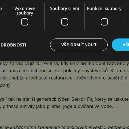
é
Výkonové
Soubory cílení
Funkční soubory
soubory
hou k ubytování využít moderní Hotel Campino nebo zmí
středí u termálního areálu.
dstartovala
ODROBNOSTI
VŠE ODMÍTNOUT
VŠ
liště neodmyslitelně patří i tradiční gastronomie. V THER
ky zahájena již 15. května, kdy se v areálu opět rozvoněly
patří mezi nejoblíbenější letní pokrmy návštěvníků. Kromě 
ialit nabízí areál také restaurace, občerstvení u bazénů a 
zóny.
slí tak na starší generaci: týden Senior Fit, který se uskut
, přinese aktivity jako pilates, jóga a cvičení ve vodě.
ny je každoročně kombinací technických investic, bezpečno