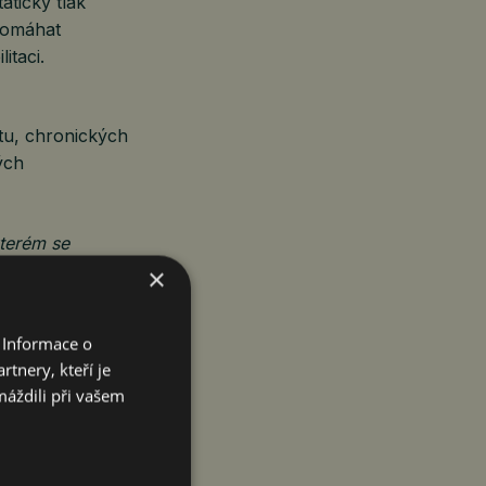
tický tlak
pomáhat
itaci.
tu, chronických
ých
kterém se
odě,“
vysvětluje
×
rapii.
 Informace o
tnery, kteří je
máždili při vašem
iny. Součástí
iendly přístup
kempu je