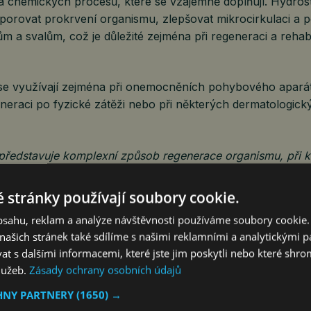
 chemických procesů, které se vzájemně doplňují. Hydrosta
orovat prokrvení organismu, zlepšovat mikrocirkulaci a 
m a svalům, což je důležité zejména při regeneraci a rehabil
se využívají zejména při onemocněních pohybového apará
neraci po fyzické zátěži nebo při některých dermatologick
 představuje komplexní způsob regenerace organismu, při 
jí účinky tepla, minerálních látek a samotného pohybu ve v
abó Mihályová, atestovaný chirurg a odbornice na balneote
 stránky používají soubory cookie.
obsahu, reklam a analýze návštěvnosti používáme soubory cookie.
emp i pobyty přímo v areálu koupaliště
ašich stránek také sdílíme s našimi reklamními a analytickými par
 s dalšími informacemi, které jste jim poskytli nebo které shro
kračuje také v rozšiřovaní služeb pro cestovatele a rod
služeb.
Zásady ochrany osobních údajů
ing a možnosti ubytování přímo v areálu koupaliště. Dog fr
t dovolenou i se čtyřnohými mazlíčky. Přidanou hodnotou 
HNY PARTNERY
(1650) →
dě velké dětské hřiště.