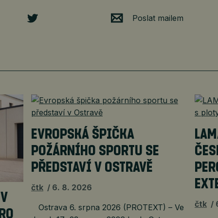
Poslat mailem
EVROPSKÁ ŠPIČKA
LAM
POŽÁRNÍHO SPORTU SE
ČES
PŘEDSTAVÍ V OSTRAVĚ
PER
EXT
čtk
6. 8. 2026
EV
čtk
Ostrava 6. srpna 2026 (PROTEXT) – Ve
PRO