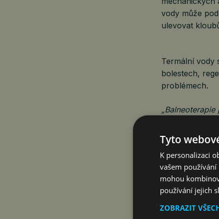
mechanických a
vody může podp
ulevovat kloubů
Termální vody 
bolestech, rege
problémech.
„Balneoterapie
přirozeně spoju
Dr. Katarína Sz
Tyto webové
K personalizaci 
Dog friendly k
vašem používání n
mohou kombinovat
THERMALPARK po
používání jejich 
resortu je camp
umožňuje trávi
ZOBRAZIT VŠEC
v neposlední řa