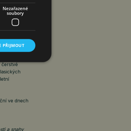
Nezařazené
soubory
něný autokemp
E PŘIJMOUT
MALPARKU byla
 čerstvé
klasických
letní
eční ve dnech
sti a snahy