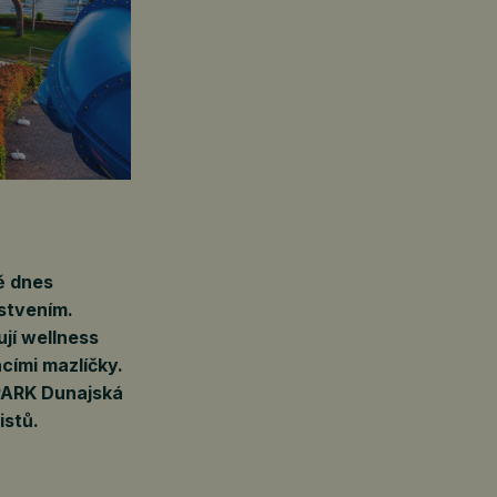
ě dnes
rstvením.
ují wellness
cími mazlíčky.
PARK Dunajská
istů.