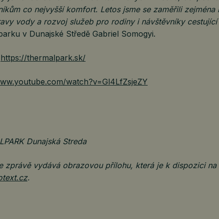
níkům co nejvyšší komfort. Letos jsme se zaměřili zejména
avy vody a rozvoj služeb pro rodiny i návštěvníky cestující
lparku v Dunajské Středě Gabriel Somogyi.
:
https://thermalpark.sk/
/www.youtube.com/watch?v=Gl4LfZsjeZY
LPARK Dunajská Streda
 zprávě vydává obrazovou přílohu, která je k dispozici na
otext.cz
.