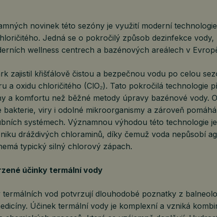
mných novinek této sezóny je využití moderní technologi
loričitého. Jedná se o pokročilý způsob dezinfekce vody, 
derních wellness centrech a bazénových areálech v Evrop
k zajistil křišťálově čistou a bezpečnou vodu po celou se
u a oxidu chloričitého (ClO₂). Tato pokročilá technologie př
ny a komfortu než běžné metody úpravy bazénové vody. Oxi
e bakterie, viry i odolné mikroorganismy a zároveň pomáhá
rubních systémech. Významnou výhodou této technologie je
zniku dráždivých chloraminů, díky čemuž voda nepůsobí ag
nemá typický silný chlorový zápach.
rzené účinky termální vody
y termálních vod potvrzují dlouhodobé poznatky z balneolo
 medicíny. Účinek termální vody je komplexní a vzniká kombi