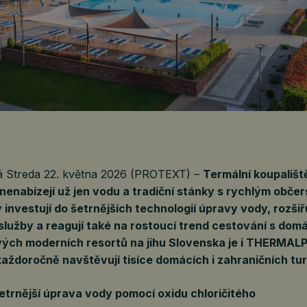
á Streda 22. května 2026 (PROTEXT) –
Termální koupališt
enabízejí už jen vodu a tradiční stánky s rychlým obče
 investují do šetrnějších technologií úpravy vody, rozšiř
služby a reagují také na rostoucí trend cestování s domá
vých moderních resortů na jihu Slovenska je i THERMAL
každoročně navštěvují tisíce domácích i zahraničních tur
etrnější úprava vody pomocí oxidu chloričitého