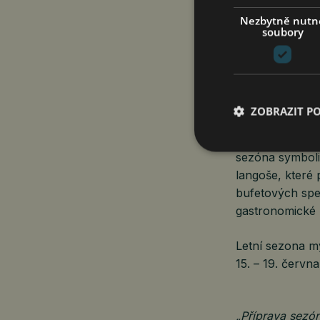
Nezbytně nutn
soubory
Návštěvníci mo
v přírodním pro
Letní sezóna o
ZOBRAZIT P
K létu u koupa
sezóna symbolic
langoše, které 
bufetových spec
gastronomické 
Letní sezona my
15. – 19. června
„Příprava sezó