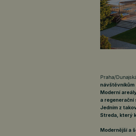
Praha/Dunajsk
návštěvníkům n
Moderní areály
a regenerační 
Jedním z tako
Streda, který 
Modernější a š