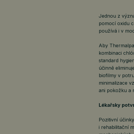
Jednou z význa
pomocí oxidu ch
používá i v mo
Aby Thermalpar
kombinaci chlór
standard hygie
účinně eliminuj
biofilmy v pot
minimalizace v
ani pokožku a 
Lékařsky potv
Pozitivní účink
i rehabilitační