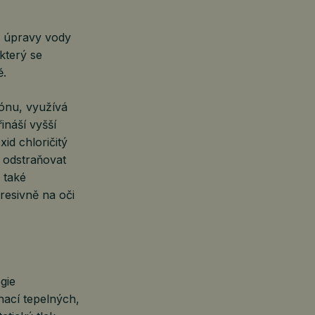
e úpravy vody
který se
ě.
zónu, využívá
ináší vyšší
d chloričitý
 odstraňovat
 také
resivně na oči
gie
nací tepelných,