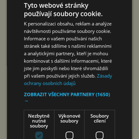
Tyto webové stránky
FAMILIARITÉ: POETICKÉ PROPOJENÍ
používají soubory cookie.
FILMU A LITERATURY
K personalizaci obsahu, reklam a analýze
návštěvnosti používáme soubory cookie.
čtk
8. 8. 2026
Informace o vašem používání našich
stránek také sdílíme s našimi reklamními
a analytickými partnery, kteří je mohou
kombinovat s dalšími informacemi, které
jste jim poskytli nebo které shromáždili
při vašem používání jejich služeb.
Zásady
ochrany osobních údajů
ZOBRAZIT VŠECHNY PARTNERY
(1650)
→
Nezbytně
Výkonové
Soubory
Šen-čen (Čína) 8. srpna 2026
nutné
soubory
cílení
soubory
(PROTEXT/PRNewswire) – Společnost DJI
a Isabelle, ikona oceněná na festivalu v Cannes,