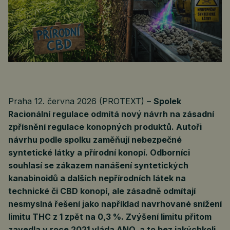
Praha 12. června 2026 (PROTEXT) –
Spolek
Racionální regulace odmítá nový návrh na zásadní
zpřísnění regulace konopných produktů. Autoři
návrhu podle spolku zaměňují nebezpečné
syntetické látky a přírodní konopí. Odborníci
souhlasí se zákazem nanášení syntetických
kanabinoidů a dalších nepřírodních látek na
technické či CBD konopí, ale zásadně odmítají
nesmyslná řešení jako například navrhované snížení
limitu THC z 1 zpět na 0,3 %. Zvýšení limitu přitom
zavedla v roce 2021 vláda ANO, a to bez jakýchkoli