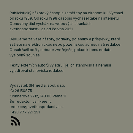
Publicistický názorový časopis zaměřený na ekonomiku. Vychází
od roku 1959. Od roku 1998 časopis vycházel také na internetu.
Obnovený titul vychází na webových stránkách
svethospodarstvi.cz
od června 2021.
Děkujeme za Vaše názory, podněty, polemiky a příspěvky, které
zašlete na elektronickou nebo pozemskou adresu naší redakce.
Obsah Vaší pošty nebude zveřejněn, pokud k tomu nedáte
výslovný souhlas.
Texty externích autorů vyjadřují jejich stanoviska a nemusí
vyjadřovat stanoviska redakce.
Vydavatel: SH media, spol. s r.o.
IČ: 26150875
Kloknerova 2212, 148 00 Praha 11
Šéfredaktor: Jan Ferenc
redakce@svethospodarstvi.cz
+420 777 221 251