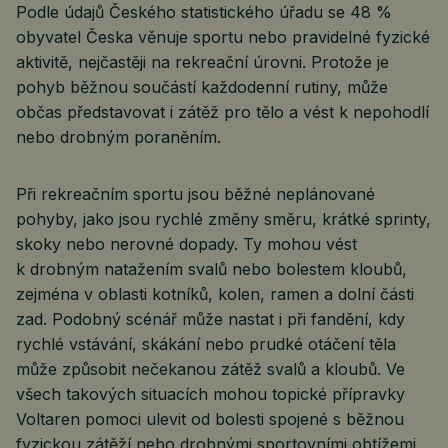
Podle údajů Českého statistického úřadu se 48 %
obyvatel Česka věnuje sportu nebo pravidelné fyzické
aktivitě, nejčastěji na rekreační úrovni. Protože je
pohyb běžnou součástí každodenní rutiny, může
občas představovat i zátěž pro tělo a vést k nepohodlí
nebo drobným poraněním.
Při rekreačním sportu jsou běžné neplánované
pohyby, jako jsou rychlé změny směru, krátké sprinty,
skoky nebo nerovné dopady. Ty mohou vést
k drobným natažením svalů nebo bolestem kloubů,
zejména v oblasti kotníků, kolen, ramen a dolní části
zad. Podobný scénář může nastat i při fandění, kdy
rychlé vstávání, skákání nebo prudké otáčení těla
může způsobit nečekanou zátěž svalů a kloubů. Ve
všech takových situacích mohou topické přípravky
Voltaren pomoci ulevit od bolesti spojené s běžnou
fyzickou zátěží nebo drobnými sportovními obtížemi