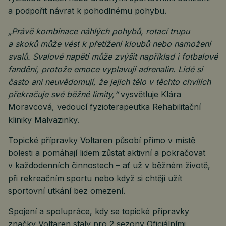
a podpořit návrat k pohodlnému pohybu.
„Právě kombinace náhlých pohybů, rotací trupu
a skoků může vést k přetížení kloubů nebo namožení
svalů. Svalové napětí může zvýšit například i fotbalové
fandění, protože emoce vyplavují adrenalin. Lidé si
často ani neuvědomují, že jejich tělo v těchto chvílích
překračuje své běžné limity,“
vysvětluje Klára
Moravcová, vedoucí fyzioterapeutka Rehabilitační
kliniky Malvazinky.
Topické přípravky Voltaren působí přímo v místě
bolesti a pomáhají lidem zůstat aktivní a pokračovat
v každodenních činnostech – ať už v běžném životě,
při rekreačním sportu nebo když si chtějí užít
sportovní utkání bez omezení.
Spojení a spolupráce, kdy se topické přípravky
značky Voltaren staly pro 2 sezony Oficiálními