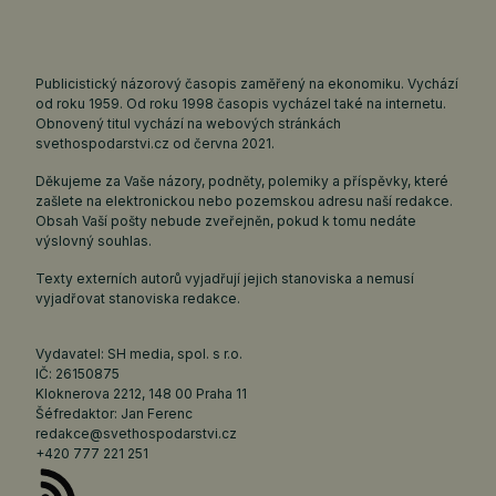
Publicistický názorový časopis zaměřený na ekonomiku. Vychází
od roku 1959. Od roku 1998 časopis vycházel také na internetu.
Obnovený titul vychází na webových stránkách
svethospodarstvi.cz
od června 2021.
Děkujeme za Vaše názory, podněty, polemiky a příspěvky, které
zašlete na elektronickou nebo pozemskou adresu naší redakce.
Obsah Vaší pošty nebude zveřejněn, pokud k tomu nedáte
výslovný souhlas.
Texty externích autorů vyjadřují jejich stanoviska a nemusí
vyjadřovat stanoviska redakce.
Vydavatel: SH media, spol. s r.o.
IČ: 26150875
Kloknerova 2212, 148 00 Praha 11
Šéfredaktor: Jan Ferenc
redakce@svethospodarstvi.cz
+420 777 221 251