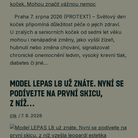
Praha 7. srpna 2026 (PROTEXT) – Světový den
koček připomíná důležitost péče o jejich zdraví.
U zralých a seniorních koček od sedmi let věku
mohou i nenápadné změny, jako vyšší žízeň,
hubnutí nebo změna chování, signalizovat
chronické onemocnění ledvin, vysoký krevní tlak,
diabetes či jiné…
MODEL LEPAS L8 UŽ ZNÁTE. NYNÍ SE
PODÍVEJTE NA PRVNÍ SKICU,
Z NÍŽ…
čtk
7. 8. 2026