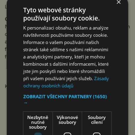
×
LinkedIn:
odkaz na profil společnosti Montran
Tyto webové stránky
používají soubory cookie.
O Národní bance Gruzie
Národní banka Gruzie je centrální bankou a měnovým
K personalizaci obsahu, reklam a analýze
orgánem země. Má na starosti udržování cenové
návštěvnosti používáme soubory cookie.
a finanční stability, podporu efektivní infrastruktury
Informace o vašem používání našich
finančního trhu a udržitelný rozvoj gruzínského
stránek také sdílíme s našimi reklamními
a analytickými partnery, kteří je mohou
finančního systému.
kombinovat s dalšími informacemi, které
jste jim poskytli nebo které shromáždili
při vašem používání jejich služeb.
Zásady
ochrany osobních údajů
Kontakt: Verónica Álvaro –
valvaro@montran.com
ZOBRAZIT VŠECHNY PARTNERY
(1650)
→
Nezbytně
Výkonové
Soubory
nutné
soubory
cílení
soubory