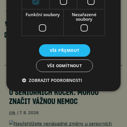
Funkční soubory
Nezařazené
soubory
Poslat mailem
VŠE PŘIJMOUT
VŠE ODMÍTNOUT
ZOBRAZIT PODROBNOSTI
NEPŘEHLÍŽEJTE NENÁPADNÉ ZMĚNY
U SENIORNÍCH KOČEK. MOHOU
ZNAČIT VÁŽNOU NEMOC
čtk
7. 8. 2026