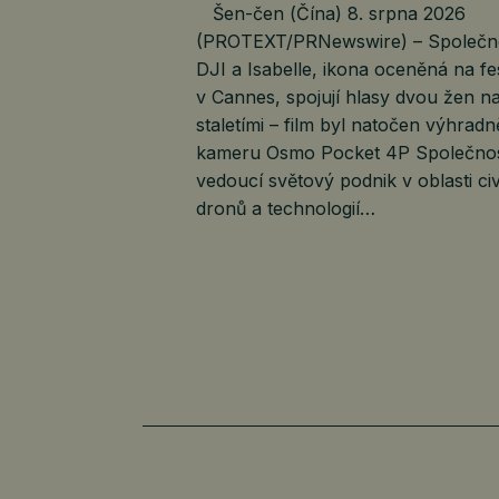
Šen-čen (Čína) 8. srpna 2026
(PROTEXT/PRNewswire) – Společn
DJI a Isabelle, ikona oceněná na fe
v Cannes, spojují hlasy dvou žen na
staletími – film byl natočen výhradn
kameru Osmo Pocket 4P Společnos
vedoucí světový podnik v oblasti civ
dronů a technologií…