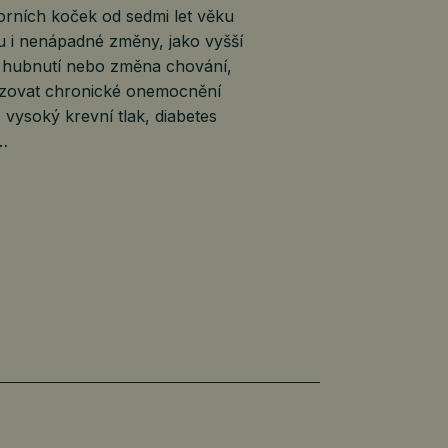
orních koček od sedmi let věku
 i nenápadné změny, jako vyšší
, hubnutí nebo změna chování,
lizovat chronické onemocnění
, vysoký krevní tlak, diabetes
é…