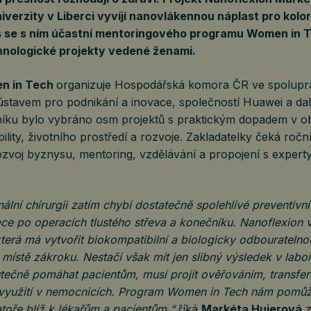
iverzity v Liberci vyvíjí nanovlákennou náplast pro kolor
os se s ním účastní mentoringového programu Women in T
hnologické projekty vedené ženami.
n in Tech
organizuje Hospodářská komora ČR ve spolupr
tavem pro podnikání a inovace, společností Huawei a dalš
níku bylo vybráno osm projektů s praktickým dopadem v obl
ility, životního prostředí a rozvoje. Zakladatelky čeká roč
voj byznysu, mentoring, vzdělávání a propojení s experty 
nální chirurgii zatím chybí dostatečně spolehlivé preventivní
e po operacích tlustého střeva a konečníku. Nanoflexion vy
terá má vytvořit biokompatibilní a biologicky odbourateln
 místě zákroku. Nestačí však mít jen slibný výsledek v labo
tečně pomáhat pacientům, musí projít ověřováním, transfe
 využití v nemocnicích. Program Women in Tech nám pomů
atoře blíž k lékařům a pacientům,“
říká
Markéta Hujerová
z