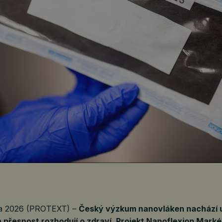
na 2026 (PROTEXT) –
Český výzkum nanovláken nachází up
a přesnost rozhodují o zdraví. Projekt Nanoflexion Mark