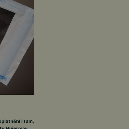
latnění i tam,
éty Hujerové