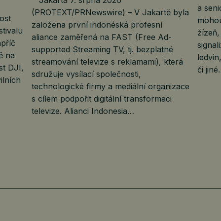
a seni
(PROTEXT/PRNewswire) – V Jakartě byla
ost
mohou
založena první indonéská profesní
stivalu
žízeň
aliance zaměřená na FAST (Free Ad-
příč
signa
supported Streaming TV, tj. bezplatné
ě na
ledvin
streamování televize s reklamami), která
t DJI,
či jin
sdružuje vysílací společnosti,
ilních
technologické firmy a mediální organizace
s cílem podpořit digitální transformaci
televize. Alianci Indonesia…