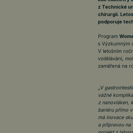
z Technické un
chirurgii. Let
podporuje tec
Program
Wome
s Výzkumným ús
V letošním roč
vzdělávání, mob
zaměřená na roz
„V gastrointesti
vážné komplikac
z nanovláken, k
bariéru přímo v
má inovace sku
a přípravou na
projekt z labor