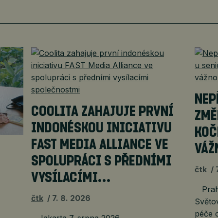
NEP
COOLITA ZAHAJUJE PRVNÍ
ZMĚ
INDONÉSKOU INICIATIVU
KOČ
FAST MEDIA ALLIANCE VE
VÁŽ
É
SPOLUPRÁCI S PŘEDNÍMI
čtk
VYSÍLACÍMI…
Praha
čtk
7. 8. 2026
Světov
péče o
Jakarta 7. srpna 2026