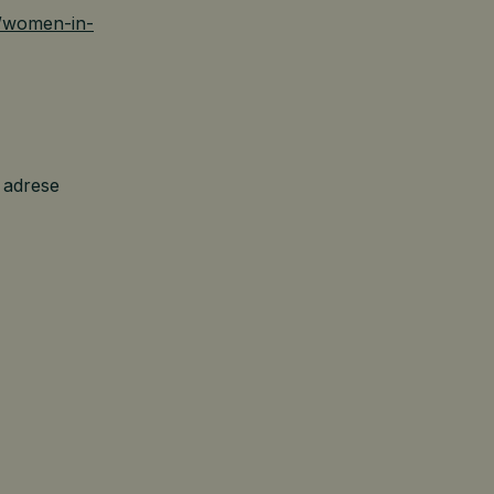
z/women-in-
 adrese