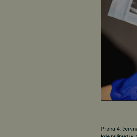
Praha 4. červ
kde milimetry 