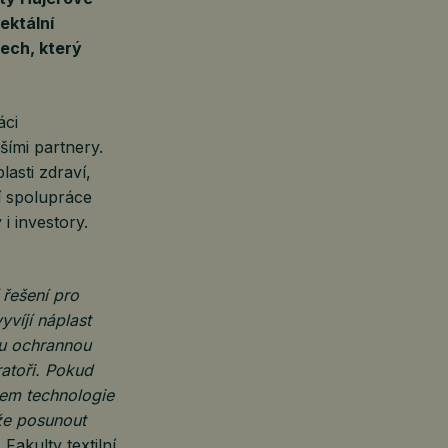
ektální
ech, který
áci
ími partnery.
asti zdraví,
ní spolupráce
i investory.
 řešení pro
víjí náplast
ou ochrannou
ratoři. Pokud
rem technologie
že posunout
 Fakulty textilní