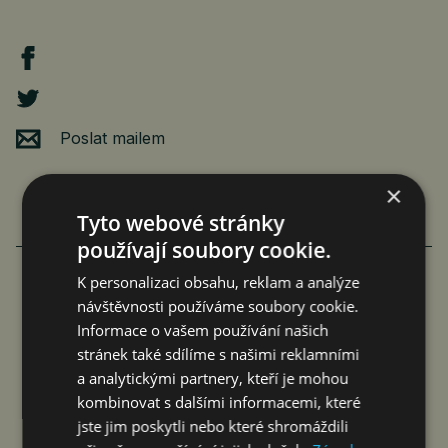
Poslat mailem
×
Tyto webové stránky
používají soubory cookie.
K personalizaci obsahu, reklam a analýze
návštěvnosti používáme soubory cookie.
FAMILIARITÉ: POETICKÉ PROPOJENÍ
Informace o vašem používání našich
FILMU A LITERATURY
stránek také sdílíme s našimi reklamními
a analytickými partnery, kteří je mohou
čtk
8. 8. 2026
kombinovat s dalšími informacemi, které
jste jim poskytli nebo které shromáždili