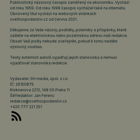
Publicistický názorový časopis zaměřený na ekonomiku. Vychází
od roku 1959. Od roku 1998 časopis vycházel také na internetu.
Obnovený titul vychází na webových stránkách
svethospodarstvi.cz
od června 2021.
Děkujeme za Vaše názory, podněty, polemiky a příspěvky, které
zašlete na elektronickou nebo pozemskou adresu naší redakce.
Obsah Vaší pošty nebude zveřejněn, pokud k tomu nedáte
výslovný souhlas.
Texty externích autorů vyjadřují jejich stanoviska a nemusí
vyjadřovat stanoviska redakce.
Vydavatel: SH media, spol. s r.o.
IČ: 26150875
Kloknerova 2212, 148 00 Praha 11
Šéfredaktor: Jan Ferenc
redakce@svethospodarstvi.cz
+420 777 221 251