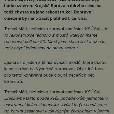
bude uzavřen. Krajská Správa a údržba silnic se
totiž chystá na jeho rekonstrukci. Dopravní
omezení by mělo začít platit od 1. června.
Tomáš Mátl, technicko správní náměstek KSÚSV:
„Je
to rekonstrukce jednoho z mostů, kterých máme
renovovat celkem 20. Most je ve stavu šest a už nám
tedy chybí jeden stav do stavu sedm.“
Jedná se o jeden z téměř dvaceti mostů, které budou
letos silničáři na Vysočině opravovat. Objízdná trasa
pro tento konkrétní bude dlouhá necelých pět
kilometrů.
Tomáš Mátl, technicko správní náměstek KSÚSV:
„Začínáme takto pozdě kvůli požadavkům jednotného
enviromentálního stanoviska, kvůli kterým nemůžeme
do koryta zasahovat kvůli různým živočichům v jarním