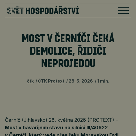
MOST V ČERNÍČI ČEKÁ
DEMOLICE, ŘIDIČI
NEPROJEDOU
čtk
ČTK Protext
28. 5. 2026
1 min.
Černíč (Jihlavsko) 28. května 2026 (PROTEXT) –
Most v havarijním stavu na silnici III/40622
v Černíči, který vede přes řeku Moravskou Dyji