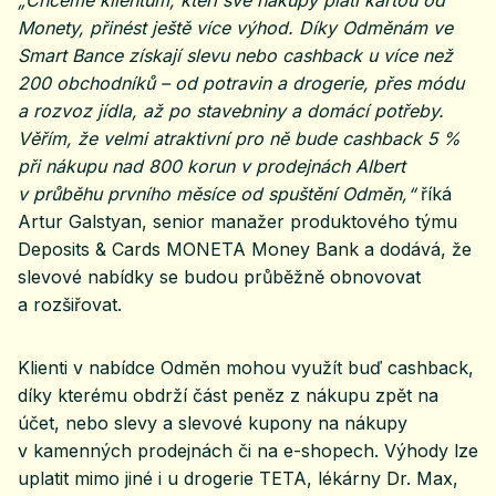
„Chceme klientům, kteří své nákupy platí kartou od
Monety, přinést ještě více výhod. Díky Odměnám ve
Smart Bance získají slevu nebo cashback u více než
200 obchodníků – od potravin a drogerie, přes módu
a rozvoz jídla, až po stavebniny a domácí potřeby.
Věřím, že velmi atraktivní pro ně bude cashback 5 %
při nákupu nad 800 korun v prodejnách Albert
v průběhu prvního měsíce od spuštění Odměn,“
říká
Artur Galstyan, senior manažer produktového týmu
Deposits & Cards MONETA Money Bank a dodává, že
slevové nabídky se budou průběžně obnovovat
a rozšiřovat.
Klienti v nabídce Odměn mohou využít buď cashback,
díky kterému obdrží část peněz z nákupu zpět na
účet, nebo slevy a slevové kupony na nákupy
v kamenných prodejnách či na e-shopech. Výhody lze
uplatit mimo jiné i u drogerie TETA, lékárny Dr. Max,