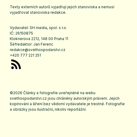
Texty externích autorů vyjadřují jejich stanoviska a nemusí
vyjadřovat stanoviska redakce.
Vydavatel: SH media, spol. s r.o.
IČ: 26150875
Kloknerova 2212, 148 00 Praha 11
Šéfredaktor: Jan Ferenc
redakce@svethospodarstvi.cz
+420 777 221 251
©2026 Články a fotografie uveřejněné na webu
svethospodarstvi.cz jsou chráněny autorským právem. Jejich
kopírování a šíření bez vědomí vydavatele je trestné. Fotografie
a obrázky jsou ilustrační, nikoliv reportážní.