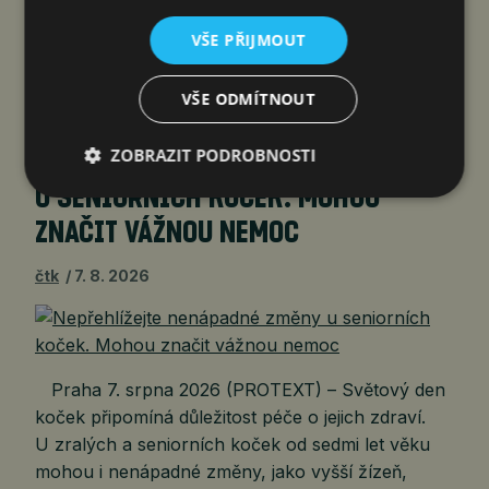
streamování televize s reklamami), která sdružuje
vysílací společnosti, technologické firmy
VŠE PŘIJMOUT
a mediální organizace s cílem podpořit digitální
transformaci televize. Alianci Indonesia…
VŠE ODMÍTNOUT
ZOBRAZIT PODROBNOSTI
NEPŘEHLÍŽEJTE NENÁPADNÉ ZMĚNY
U SENIORNÍCH KOČEK. MOHOU
ZNAČIT VÁŽNOU NEMOC
čtk
7. 8. 2026
Praha 7. srpna 2026 (PROTEXT) – Světový den
koček připomíná důležitost péče o jejich zdraví.
U zralých a seniorních koček od sedmi let věku
mohou i nenápadné změny, jako vyšší žízeň,