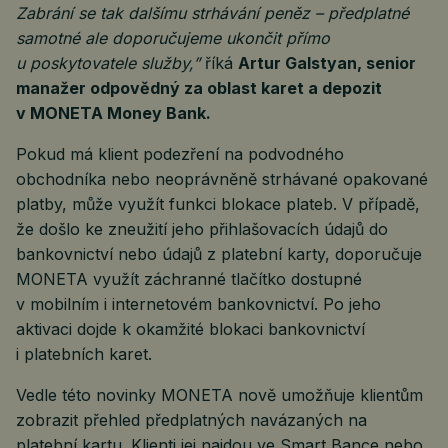
Zabrání se tak dalšímu strhávání peněz – předplatné
samotné ale doporučujeme ukončit přímo
u poskytovatele služby,”
říká
Artur Galstyan, senior
manažer odpovědný za oblast karet a depozit
v MONETA Money Bank.
Pokud má klient podezření na podvodného
obchodníka nebo neoprávněně strhávané opakované
platby, může využít funkci blokace plateb. V případě,
že došlo ke zneužití jeho přihlašovacích údajů do
bankovnictví nebo údajů z platební karty, doporučuje
MONETA využít záchranné tlačítko dostupné
v mobilním i internetovém bankovnictví. Po jeho
aktivaci dojde k okamžité blokaci bankovnictví
i platebních karet.
Vedle této novinky MONETA nově umožňuje klientům
zobrazit přehled předplatných navázaných na
platební kartu. Klienti jej najdou ve Smart Bance nebo