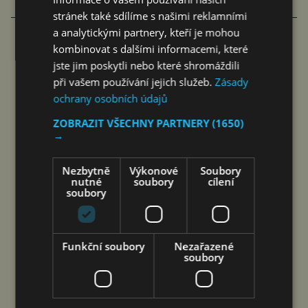
stránek také sdílíme s našimi reklamními
a analytickými partnery, kteří je mohou
kombinovat s dalšími informacemi, které
COOLITA ZAHAJUJE PRVNÍ
jste jim poskytli nebo které shromáždili
INDONÉSKOU INICIATIVU FAST
při vašem používání jejich služeb.
Zásady
ochrany osobních údajů
MEDIA ALLIANCE VE SPOLUPRÁCI
ZOBRAZIT VŠECHNY PARTNERY
(1650)
S PŘEDNÍMI VYSÍLACÍMI…
→
čtk
7. 8. 2026
Nezbytně
Výkonové
Soubory
nutné
soubory
cílení
soubory
Jakarta 7. srpna 2026 (PROTEXT/PRNewswire)
Funkční soubory
Nezařazené
soubory
– V Jakartě byla založena první indonéská
profesní aliance zaměřená na FAST (Free Ad-
supported Streaming TV, tj. bezplatné