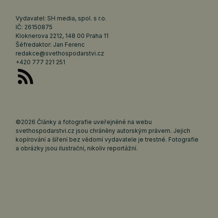
Vydavatel: SH media, spol. s r.o.
IČ: 26150875
Kloknerova 2212, 148 00 Praha 11
Šéfredaktor: Jan Ferenc
redakce@svethospodarstvi.cz
+420 777 221 251
©2026 Články a fotografie uveřejněné na webu
svethospodarstvi.cz jsou chráněny autorským právem. Jejich
kopírování a šíření bez vědomí vydavatele je trestné. Fotografie
a obrázky jsou ilustrační, nikoliv reportážní.