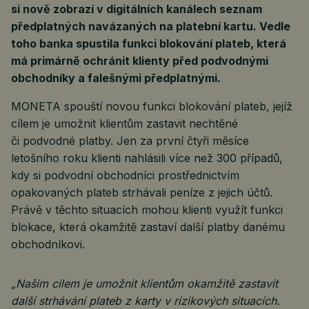
si nově zobrazí v digitálních kanálech seznam
předplatných navázaných na platební kartu. Vedle
toho banka spustila funkci blokování plateb, která
má primárně ochránit klienty před podvodnými
obchodníky a falešnými předplatnými.
MONETA spouští novou funkci blokování plateb, jejíž
cílem je umožnit klientům zastavit nechtěné
či podvodné platby. Jen za první čtyři měsíce
letošního roku klienti nahlásili více než 300 případů,
kdy si podvodní obchodníci prostřednictvím
opakovaných plateb strhávali peníze z jejich účtů.
Právě v těchto situacích mohou klienti využít funkci
blokace, která okamžitě zastaví další platby danému
obchodníkovi.
„Naším cílem je umožnit klientům okamžitě zastavit
další strhávání plateb z karty v rizikových situacích.