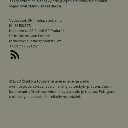
Texty externích autorů vyjadřují jejich stanoviska a nemusí
vyjadřovat stanoviska redakce.
Vydavatel: SH media, spol. s r.o.
IČ: 26150875
Kloknerova 2212, 148 00 Praha 11
Šéfredaktor: Jan Ferenc
redakce@svethospodarstvi.cz
+420 777 221 251
©2026 Články a fotografie uveřejněné na webu
svethospodarstvi.cz jsou chráněny autorským právem. Jejich
kopírování a šíření bez vědomí vydavatele je trestné. Fotografie
a obrázky jsou ilustrační, nikoliv reportážní.