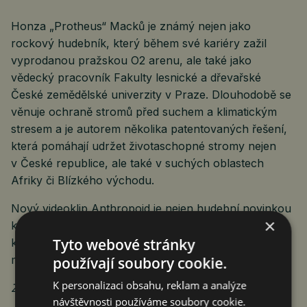
Honza „Protheus“ Macků je známý nejen jako
rockový hudebník, který během své kariéry zažil
vyprodanou pražskou O2 arenu, ale také jako
vědecký pracovník Fakulty lesnické a dřevařské
České zemědělské univerzity v Praze. Dlouhodobě se
věnuje ochraně stromů před suchem a klimatickým
stresem a je autorem několika patentovaných řešení,
která pomáhají udržet životaschopné stromy nejen
v České republice, ale také v suchých oblastech
Afriky či Blízkého východu.
Nový videoklip Anthropoid je nejen hudební novinkou
×
kapely Protheus, ale také připomínkou odvahy lidí,
Tyto webové stránky
kteří se rozhodli jednat ve chvíli, kdy cena za odpor
mohla být nejvyšší.
používají soubory cookie.
K personalizaci obsahu, reklam a analýze
Zdroj: Protheus
návštěvnosti používáme soubory cookie.