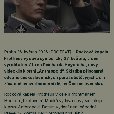
Praha 26. května 2026 (PROTEXT) –
Rocková kapela
Protheus vydává symbolicky 27. května, v den
výročí atentátu na Reinharda Heydricha, nový
videoklip k písni „Anthropoid“. Skladba připomíná
odvahu československých parašutistů, jejichž čin
zásadně ovlivnil moderní dějiny Československa.
Rocková kapela Protheus v čele s frontmanem
Honzou „Protheem“ Macků vydává nový videoklip
k písni Anthropoid. Datum vydání není náhodné.
Právě 27. května 1942 provedli příslušníci