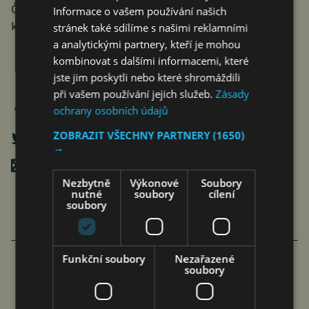
ČTK Connect ke zprávě vydává obrazovou přílohu,
Informace o vašem používání našich
která je k dispozici na adrese
https://www.protext.cz
.
stránek také sdílíme s našimi reklamními
a analytickými partnery, kteří je mohou
kombinovat s dalšími informacemi, které
jste jim poskytli nebo které shromáždili
při vašem používání jejich služeb.
Zásady
ochrany osobních údajů
ZOBRAZIT VŠECHNY PARTNERY
(1650)
→
Poslat mailem
Nezbytně
Výkonové
Soubory
nutné
soubory
cílení
soubory
Funkční soubory
Nezařazené
soubory
FAMILIARITÉ: POETICKÉ PROPOJENÍ
FILMU A LITERATURY