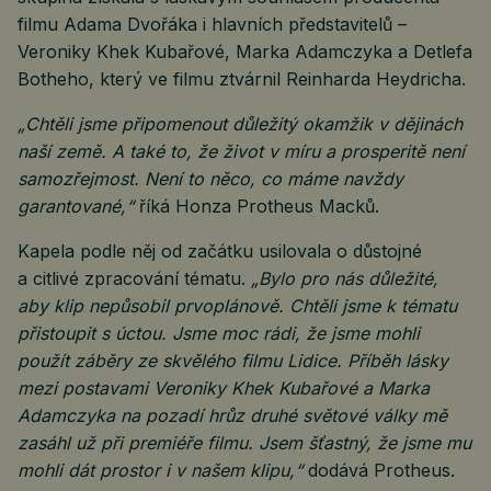
filmu Adama Dvořáka i hlavních představitelů –
Veroniky Khek Kubařové, Marka Adamczyka a Detlefa
Botheho, který ve filmu ztvárnil Reinharda Heydricha.
„Chtěli jsme připomenout důležitý okamžik v dějinách
naší země. A také to, že život v míru a prosperitě není
samozřejmost. Není to něco, co máme navždy
garantované,“
říká Honza Protheus Macků.
Kapela podle něj od začátku usilovala o důstojné
a citlivé zpracování tématu.
„Bylo pro nás důležité,
aby klip nepůsobil prvoplánově. Chtěli jsme k tématu
přistoupit s úctou. Jsme moc rádi, že jsme mohli
použít záběry ze skvělého filmu Lidice. Příběh lásky
mezi postavami Veroniky Khek Kubařové a Marka
Adamczyka na pozadí hrůz druhé světové války mě
zasáhl už při premiéře filmu. Jsem šťastný, že jsme mu
mohli dát prostor i v našem klipu,“
dodává Protheus.