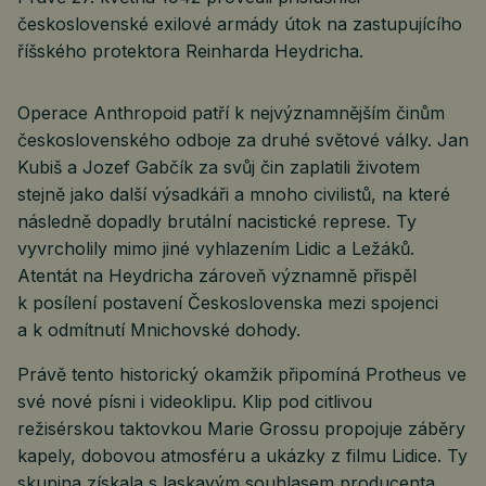
československé exilové armády útok na zastupujícího
říšského protektora Reinharda Heydricha.
Operace Anthropoid patří k nejvýznamnějším činům
československého odboje za druhé světové války. Jan
Kubiš a Jozef Gabčík za svůj čin zaplatili životem
stejně jako další výsadkáři a mnoho civilistů, na které
následně dopadly brutální nacistické represe. Ty
vyvrcholily mimo jiné vyhlazením Lidic a Ležáků.
Atentát na Heydricha zároveň významně přispěl
k posílení postavení Československa mezi spojenci
a k odmítnutí Mnichovské dohody.
Právě tento historický okamžik připomíná Protheus ve
své nové písni i videoklipu. Klip pod citlivou
režisérskou taktovkou Marie Grossu propojuje záběry
kapely, dobovou atmosféru a ukázky z filmu Lidice. Ty
skupina získala s laskavým souhlasem producenta