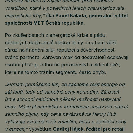
nabídky na míru a zajistit ochranu před cenovou
volatilitou, která v posledních letech charakterizovala
energetické trhy,“
říká
Pavel Balada, generální ředitel
společnosti MET Česká republika.
Po zkušenostech z energetické krize a pádu
některých dodavatelů kladou firmy mnohem větší
důraz na finanční sílu, reputaci a důvěryhodnost
svého partnera. Zároveň však od dodavatelů očekávají
osobní přístup, odborné poradenství a aktivní péči,
které na tomto tržním segmentu často chybí.
„Firmám pomůžeme tím, že začneme řešit energie od
základů, tedy od samotné ceny komodity. Zároveň
jsme schopni nabídnout několik možností nastavení
ceny. Může jít například o kombinace cenových indexů
zemního plynu, kdy cena navázaná na Henry Hub
vykazuje výrazně nižší volatilitu, nebo o zajištění ceny
v eurech,“
vysvětluje
Ondřej Hájek, ředitel pro retail