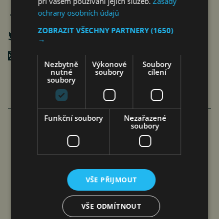
při vašem používání jejich služeb.
Zásady
ochrany osobních údajů
ZOBRAZIT VŠECHNY PARTNERY
(1650)
→
Poslat mailem
Nezbytně
Výkonové
Soubory
nutné
soubory
cílení
soubory
Funkční soubory
Nezařazené
soubory
FAMILIARITÉ: POETICKÉ PROPOJENÍ
FILMU A LITERATURY
čtk
8. 8. 2026
VŠE PŘIJMOUT
VŠE ODMÍTNOUT