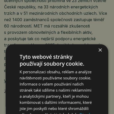
dceřiných společností přítomna ve 23 zemích včetně
České republiky, na 33 národních energetických
trzích a v 51 mezinárodních obchodních uzlech. Více
než 1400 zaměstnanců společnosti zastupuje téměř
60 národností. MET má rozsáhlé zkušenosti
s provozem obnovitelných a flexibilních aktiv,
a poskytuje tak co nejširší podporu energetické
transformaci. V roce 2025 dosáhly konsolidované
×
tržby společnosti MET Group 28,5 miliardy EUR,
Tyto webové stránky
přičemž celkový objem zobchodovaného zemního
používají soubory cookie.
plynu činil 242 BCM a celkový objem zobchodované
elektřiny 160 TWh.
K personalizaci obsahu, reklam a analýze
návštěvnosti používáme soubory cookie.
Webové stránky MET Česká republika
Informace o vašem používání našich
stránek také sdílíme s našimi reklamními
Zdroj: MET Česká republika
a analytickými partnery, kteří je mohou
kombinovat s dalšími informacemi, které
jste jim poskytli nebo které shromáždili