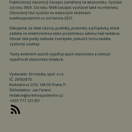
Publicistický názorový časopis zaměřený na ekonomiku. Vychází
od roku 1959. Od roku 1998 časopis vycházel také na internetu.
Obnovený titul vychází na webových stránkách
svethospodarstvi.cz
od června 2021.
Děkujeme za Vaše názory, podněty, polemiky a příspěvky, které
zašlete na elektronickou nebo pozemskou adresu naší redakce.
Obsah Vaší pošty nebude zveřejněn, pokud k tomu nedáte
výslovný souhlas.
Texty externích autorů vyjadřují jejich stanoviska a nemusí
vyjadřovat stanoviska redakce.
Vydavatel: SH media, spol. s r.o.
IČ: 26150875
Kloknerova 2212, 148 00 Praha 11
Šéfredaktor: Jan Ferenc
redakce@svethospodarstvi.cz
+420 777 221 251