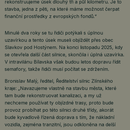
rekonstruujeme úsek dlouhý tři a půl kilometru. Je to
stavba, jedna z pěti, na které máme možnost čerpat
finanční prostředky z evropských fondů.“
Minulé dva roky se tu řidiči potýkali s úplnou
uzavírkou a tento úsek museli objíždět přes obec
Slavkov pod Hostýnem. Na konci listopadu 2025, kdy
se otevřela další část silnice, skončila i úplná uzavírka.
V intravilánu Bílavska však budou letos dopravu řídit
semafory, takže řidiči musí počítat se zdržením.
Bronislav Malý, ředitel, Ředitelství silnic Zlínského
kraje: „Navazujeme vlastně na stavbu města, které
tam bude rekonstruovat kanalizaci, a my už
nechceme používat ty objízdné trasy, proto bude
provoz probíhat po této silnici druhé třídy, akorát
bude kyvadlově řízená doprava s tím, že nákladní
vozidla, zejména tranzitní, jsou odkloněna na delší