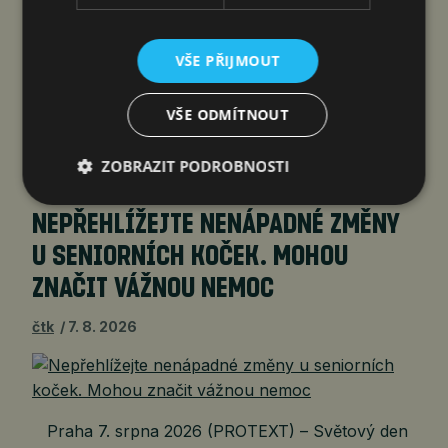
– V Jakartě byla založena první indonéská
profesní aliance zaměřená na FAST (Free Ad-
supported Streaming TV, tj. bezplatné
VŠE PŘIJMOUT
streamování televize s reklamami), která sdružuje
vysílací společnosti, technologické firmy
VŠE ODMÍTNOUT
a mediální organizace s cílem podpořit digitální
transformaci televize. Alianci Indonesia…
ZOBRAZIT PODROBNOSTI
NEPŘEHLÍŽEJTE NENÁPADNÉ ZMĚNY
U SENIORNÍCH KOČEK. MOHOU
ZNAČIT VÁŽNOU NEMOC
čtk
7. 8. 2026
Praha 7. srpna 2026 (PROTEXT) – Světový den