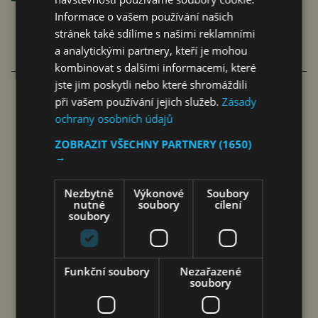
Informace o vašem používání našich
stránek také sdílíme s našimi reklamními
a analytickými partnery, kteří je mohou
kombinovat s dalšími informacemi, které
jste jim poskytli nebo které shromáždili
při vašem používání jejich služeb.
Zásady
COOLITA ZAHAJUJE PRVNÍ
ochrany osobních údajů
INDONÉSKOU INICIATIVU FAST
ZOBRAZIT VŠECHNY PARTNERY
(1650)
→
MEDIA ALLIANCE VE SPOLUPRÁCI
S PŘEDNÍMI VYSÍLACÍMI…
Nezbytně
Výkonové
Soubory
nutné
soubory
cílení
čtk
7. 8. 2026
soubory
Funkční soubory
Nezařazené
soubory
Jakarta 7. srpna 2026 (PROTEXT/PRNewswire)