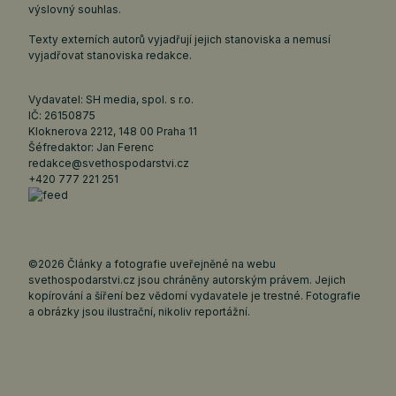
výslovný souhlas.
Texty externích autorů vyjadřují jejich stanoviska a nemusí
vyjadřovat stanoviska redakce.
Vydavatel: SH media, spol. s r.o.
IČ: 26150875
Kloknerova 2212, 148 00 Praha 11
Šéfredaktor: Jan Ferenc
redakce@svethospodarstvi.cz
+420 777 221 251
©2026 Články a fotografie uveřejněné na webu
svethospodarstvi.cz jsou chráněny autorským právem. Jejich
kopírování a šíření bez vědomí vydavatele je trestné. Fotografie
a obrázky jsou ilustrační, nikoliv reportážní.