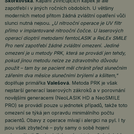
Skorkovská
. Kapání zvlhčujících kapek je ale
zapotřebí i v jiných ročních obdobích. U většiny
moderních metod přitom žádná zvláštní opatření vůči
slunci nutná nejsou. „
U nitrooční operace je UV filtr
přímo v implantované nitrooční čočce. U laserových
operací dioptrií metodami femtoLASIK a ReLEx SMILE
Pro není zapotřebí žádné zvláštní omezení. Jediné
omezení je u metody PRK, která se provádí jen tehdy,
pokud jinou metodu nelze ze zdravotního důvodu
použít – tam by se pacient měl chránit před slunečním
zářením dva měsíce slunečními brýlemi a kšiltem,
“
doplňuje primářka
Valešová
. Metoda PRK je však
nejstarší generací laserových zákroků a v porovnání
novějšími generacemi (NeoLASIK HD a NeoSMILE
PRO) se provádí pouze u jednotek případů, takže toto
omezení se týká jen opravdu minimálního počtu
pacientů. Obavy z operace mívají i alergici na pyl. I ty
jsou však zbytečné – pyly samy o sobě hojení