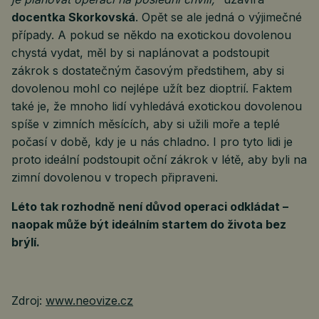
docentka Skorkovská
. Opět se ale jedná o výjimečné
případy. A pokud se někdo na exotickou dovolenou
chystá vydat, měl by si naplánovat a podstoupit
zákrok s dostatečným časovým předstihem, aby si
dovolenou mohl co nejlépe užít bez dioptrií. Faktem
také je, že mnoho lidí vyhledává exotickou dovolenou
spíše v zimních měsících, aby si užili moře a teplé
počasí v době, kdy je u nás chladno. I pro tyto lidi je
proto ideální podstoupit oční zákrok v létě, aby byli na
zimní dovolenou v tropech připraveni.
Léto tak rozhodně není důvod operaci odkládat –
naopak může být ideálním startem do života bez
brýlí.
Zdroj:
www.neovize.cz