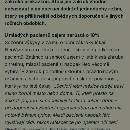
zákroků překážkou. Stačí jen zákrok vhodně
načasovat a po operaci dodržet jednoduchý režim,
který se příliš neliší od běžných doporučení v jiných
ročních obdobích.
U mladých pacientů zájem narůstá o 10%
Sezónní výkyvy v zájmu o oční zákroky lékaři
NeoVize pozorují každoročně, liší se ale podle věku
pacientů. Zatímco u seniorů zájem v létě klesá zhruba
o třetinu, mladší pacienti si naopak léto vědomě
vybírají – zákrok pohodlně skloubí s prázdninovým
režimem a stihnou se připravit na školní povinnosti,
které je po létě čekají.
„Senioři letní měsíce raději tráví
mimo horké město nebo doma. Ti, kteří přesto na
zákrok přijdou, si pochvalují krátkou čekací dobu –
předoperační vyšetření i operaci obou očí mohou mít
hotové během týdne. Mladí pacienti naopak léto
využívají rádi; rekonvalescence po operaci očí není
dlouhá ani náročná. Ke konci prázdnin dokonce