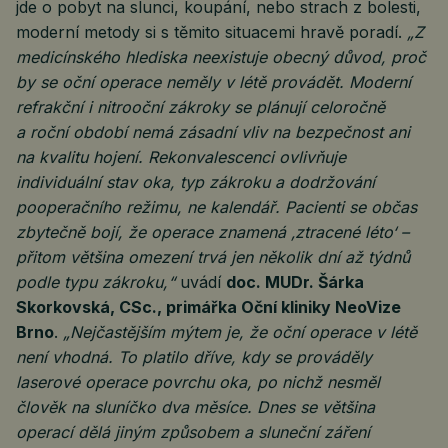
jde o pobyt na slunci, koupání, nebo strach z bolesti,
moderní metody si s těmito situacemi hravě poradí.
„Z
medicínského hlediska neexistuje obecný důvod, proč
by se oční operace neměly v létě provádět. Moderní
refrakční i nitrooční zákroky se plánují celoročně
a roční období nemá zásadní vliv na bezpečnost ani
na kvalitu hojení. Rekonvalescenci ovlivňuje
individuální stav oka, typ zákroku a dodržování
pooperačního režimu, ne kalendář. Pacienti se občas
zbytečně bojí, že operace znamená ‚ztracené léto‘ –
přitom většina omezení trvá jen několik dní až týdnů
podle typu zákroku,“
uvádí
doc. MUDr. Šárka
Skorkovská, CSc., primářka Oční kliniky NeoVize
Brno
.
„Nejčastějším mýtem je, že oční operace v létě
není vhodná. To platilo dříve, kdy se prováděly
laserové operace povrchu oka, po nichž nesměl
člověk na sluníčko dva měsíce. Dnes se většina
operací dělá jiným způsobem a sluneční záření