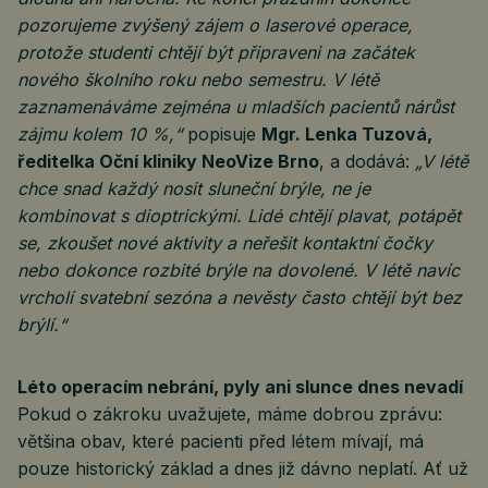
pozorujeme zvýšený zájem o laserové operace,
protože studenti chtějí být připraveni na začátek
nového školního roku nebo semestru. V létě
zaznamenáváme zejména u mladších pacientů nárůst
zájmu kolem 10 %,“
popisuje
Mgr. Lenka Tuzová,
ředitelka Oční kliniky NeoVize Brno
, a dodává:
„V létě
chce snad každý nosit sluneční brýle, ne je
kombinovat s dioptrickými. Lidé chtějí plavat, potápět
se, zkoušet nové aktivity a neřešit kontaktní čočky
nebo dokonce rozbité brýle na dovolené. V létě navíc
vrcholí svatební sezóna a nevěsty často chtějí být bez
brýlí.“
Léto operacím nebrání, pyly ani slunce dnes nevadí
Pokud o zákroku uvažujete, máme dobrou zprávu:
většina obav, které pacienti před létem mívají, má
pouze historický základ a dnes již dávno neplatí. Ať už