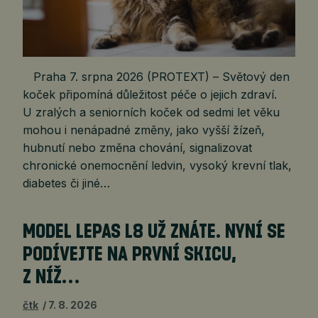
Praha 7. srpna 2026 (PROTEXT) – Světový den
koček připomíná důležitost péče o jejich zdraví.
U zralých a seniorních koček od sedmi let věku
mohou i nenápadné změny, jako vyšší žízeň,
hubnutí nebo změna chování, signalizovat
chronické onemocnění ledvin, vysoký krevní tlak,
diabetes či jiné…
MODEL LEPAS L8 UŽ ZNÁTE. NYNÍ SE
PODÍVEJTE NA PRVNÍ SKICU,
Z NÍŽ…
čtk
7. 8. 2026