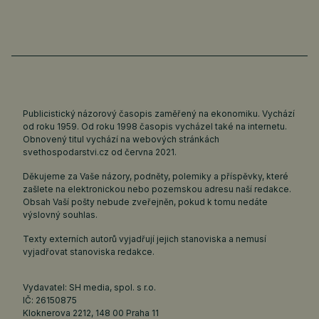
Publicistický názorový časopis zaměřený na ekonomiku. Vychází
od roku 1959. Od roku 1998 časopis vycházel také na internetu.
Obnovený titul vychází na webových stránkách
svethospodarstvi.cz
od června 2021.
Děkujeme za Vaše názory, podněty, polemiky a příspěvky, které
zašlete na elektronickou nebo pozemskou adresu naší redakce.
Obsah Vaší pošty nebude zveřejněn, pokud k tomu nedáte
výslovný souhlas.
Texty externích autorů vyjadřují jejich stanoviska a nemusí
vyjadřovat stanoviska redakce.
Vydavatel: SH media, spol. s r.o.
IČ: 26150875
Kloknerova 2212, 148 00 Praha 11