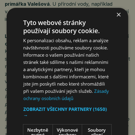
primářka Valešová
. U přírodní vody, například
v rybnících či jezerech, a u potápění lékaři doporučují
×
individuální konzultaci s operatérem.
Tyto webové stránky
používají soubory cookie.
Letadlem i do ciziny: Po většině zákroků nic nebrání
K personalizaci obsahu, reklam a analýze
cestování
návštěvnosti používáme soubory cookie.
Kabinový tlak v komerčních letadlech není pro hojící
Informace o vašem používání našich
se oko po většině zákroků problém, proto samotný let
stránek také sdílíme s našimi reklamními
není po refrakčních operacích či po operaci šedého
a analytickými partnery, kteří je mohou
zákalu kontraindikován. Existuje ale jedna důležitá
kombinovat s dalšími informacemi, které
výjimka.
„U některých operací, které obsahují uvnitř
jste jim poskytli nebo které shromáždili
oka plyn – to jsou již zmíněné operace sítnice – je
při vašem používání jejich služeb.
Zásady
létání zcela nevhodné. Takových operací ale
ochrany osobních údajů
provádíme ročně jen minimum, takže drtivé většiny
ZOBRAZIT VŠECHNY PARTNERY
(1650)
pacientů se to netýká. Mnohem častější jsou operace
→
šedého zákalu a refrakční operace dioptrií – a u těchto
zákroků létání vůbec nevadí. Jen bych doporučila vzít
Nezbytně
Výkonové
Soubory
si do příručního zavazadla zvlhčující kapky, kdyby
nutné
soubory
cílení