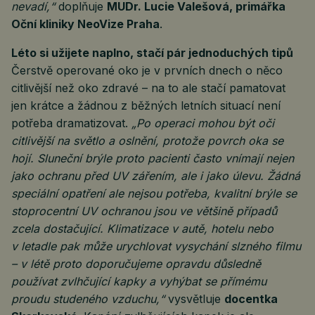
nevadí,“
doplňuje
MUDr. Lucie Valešová, primářka
Oční kliniky NeoVize Praha
.
Léto si užijete naplno, stačí pár jednoduchých tipů
Čerstvě operované oko je v prvních dnech o něco
citlivější než oko zdravé – na to ale stačí pamatovat
jen krátce a žádnou z běžných letních situací není
potřeba dramatizovat.
„Po operaci mohou být oči
citlivější na světlo a oslnění, protože povrch oka se
hojí. Sluneční brýle proto pacienti často vnímají nejen
jako ochranu před UV zářením, ale i jako úlevu. Žádná
speciální opatření ale nejsou potřeba, kvalitní brýle se
stoprocentní UV ochranou jsou ve většině případů
zcela dostačující. Klimatizace v autě, hotelu nebo
v letadle pak může urychlovat vysychání slzného filmu
– v létě proto doporučujeme opravdu důsledně
používat zvlhčující kapky a vyhýbat se přímému
proudu studeného vzduchu,“
vysvětluje
docentka