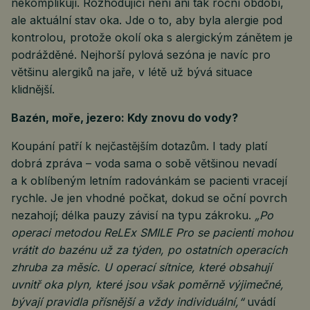
nekomplikují. Rozhodující není ani tak roční období,
ale aktuální stav oka. Jde o to, aby byla alergie pod
kontrolou, protože okolí oka s alergickým zánětem je
podrážděné. Nejhorší pylová sezóna je navíc pro
většinu alergiků na jaře, v létě už bývá situace
klidnější.
Bazén, moře, jezero: Kdy znovu do vody?
Koupání patří k nejčastějším dotazům. I tady platí
dobrá zpráva – voda sama o sobě většinou nevadí
a k oblíbeným letním radovánkám se pacienti vracejí
rychle. Je jen vhodné počkat, dokud se oční povrch
nezahojí; délka pauzy závisí na typu zákroku.
„Po
operaci metodou ReLEx SMILE Pro se pacienti mohou
vrátit do bazénu už za týden, po ostatních operacích
zhruba za měsíc. U operací sítnice, které obsahují
uvnitř oka plyn, které jsou však poměrně výjimečné,
bývají pravidla přísnější a vždy individuální,“
uvádí