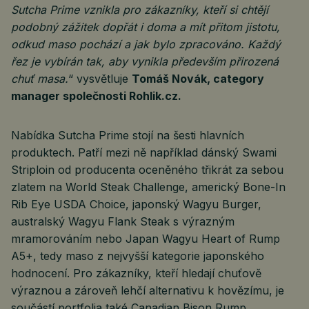
Sutcha Prime vznikla pro zákazníky, kteří si chtějí
podobný zážitek dopřát i doma a mít přitom jistotu,
odkud maso pochází a jak bylo zpracováno. Každý
řez je vybírán tak, aby vynikla především přirozená
chuť masa.
“ vysvětluje
Tomáš Novák, category
manager společnosti Rohlik.cz.
Nabídka Sutcha Prime stojí na šesti hlavních
produktech. Patří mezi ně například dánský Swami
Striploin od producenta oceněného třikrát za sebou
zlatem na World Steak Challenge, americký Bone-In
Rib Eye USDA Choice, japonský Wagyu Burger,
australský Wagyu Flank Steak s výrazným
mramorováním nebo Japan Wagyu Heart of Rump
A5+, tedy maso z nejvyšší kategorie japonského
hodnocení. Pro zákazníky, kteří hledají chuťově
výraznou a zároveň lehčí alternativu k hovězímu, je
součástí portfolia také Canadian Bison Rump.