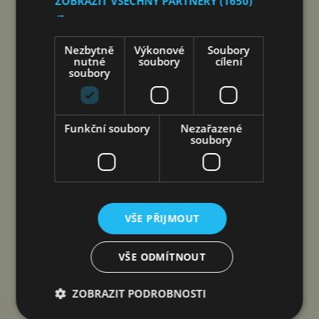
ZOBRAZIT VŠECHNY PARTNERY
(1650)
→
COOLITA ZAHAJUJE PRVNÍ
INDONÉSKOU INICIATIVU FAST
Nezbytně
Výkonové
Soubory
nutné
soubory
cílení
MEDIA ALLIANCE VE SPOLUPRÁCI
soubory
S PŘEDNÍMI VYSÍLACÍMI…
čtk
7. 8. 2026
Funkční soubory
Nezařazené
soubory
VŠE PŘIJMOUT
VŠE ODMÍTNOUT
ZOBRAZIT PODROBNOSTI
Jakarta 7. srpna 2026 (PROTEXT/PRNewswire)