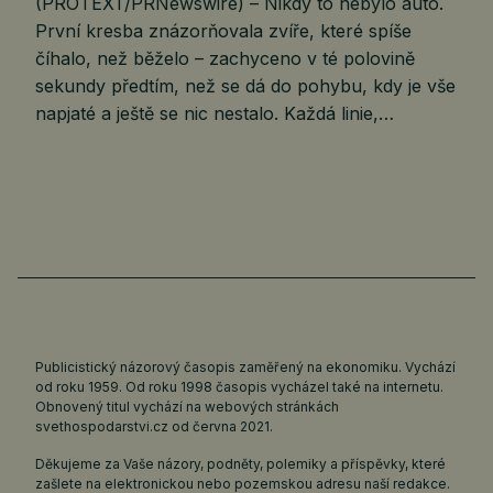
(PROTEXT/PRNewswire) – Nikdy to nebylo auto.
První kresba znázorňovala zvíře, které spíše
číhalo, než běželo – zachyceno v té polovině
sekundy předtím, než se dá do pohybu, kdy je vše
napjaté a ještě se nic nestalo. Každá linie,…
Publicistický názorový časopis zaměřený na ekonomiku. Vychází
od roku 1959. Od roku 1998 časopis vycházel také na internetu.
Obnovený titul vychází na webových stránkách
svethospodarstvi.cz
od června 2021.
Děkujeme za Vaše názory, podněty, polemiky a příspěvky, které
zašlete na elektronickou nebo pozemskou adresu naší redakce.