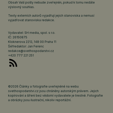
Obsah Vaší pošty nebude zveřejněn, pokud k tomu nedáte
výslovný souhlas.
Texty externích autorů vyjadřují jejich stanoviska a nemusí
vyjadřovat stanoviska redakce.
Vydavatel: SH media, spol. s r.o.
IČ: 26150875
Kloknerova 2212, 148 00 Praha 11
Šéfredaktor: Jan Ferenc
redakce@svethospodarstvi.cz
+420 777 221 251
©2026 Články a fotografie uveřejněné na webu
svethospodarstvi.cz jsou chráněny autorským právem. Jejich
kopírování a šíření bez vědomí vydavatele je trestné. Fotografie
a obrázky jsou ilustrační, nikoliv reportážní.