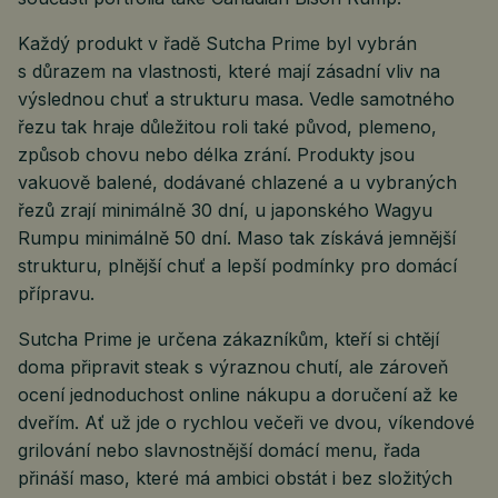
Každý produkt v řadě Sutcha Prime byl vybrán
s důrazem na vlastnosti, které mají zásadní vliv na
výslednou chuť a strukturu masa. Vedle samotného
řezu tak hraje důležitou roli také původ, plemeno,
způsob chovu nebo délka zrání. Produkty jsou
vakuově balené, dodávané chlazené a u vybraných
řezů zrají minimálně 30 dní, u japonského Wagyu
Rumpu minimálně 50 dní. Maso tak získává jemnější
strukturu, plnější chuť a lepší podmínky pro domácí
přípravu.
Sutcha Prime je určena zákazníkům, kteří si chtějí
doma připravit steak s výraznou chutí, ale zároveň
ocení jednoduchost online nákupu a doručení až ke
dveřím. Ať už jde o rychlou večeři ve dvou, víkendové
grilování nebo slavnostnější domácí menu, řada
přináší maso, které má ambici obstát i bez složitých