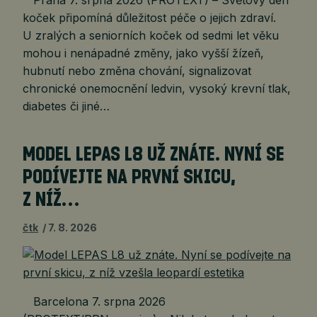
Praha 7. srpna 2026 (PROTEXT) – Světový den
koček připomíná důležitost péče o jejich zdraví.
U zralých a seniorních koček od sedmi let věku
mohou i nenápadné změny, jako vyšší žízeň,
hubnutí nebo změna chování, signalizovat
chronické onemocnění ledvin, vysoký krevní tlak,
diabetes či jiné…
MODEL LEPAS L8 UŽ ZNÁTE. NYNÍ SE
PODÍVEJTE NA PRVNÍ SKICU,
Z NÍŽ…
čtk
7. 8. 2026
Barcelona 7. srpna 2026