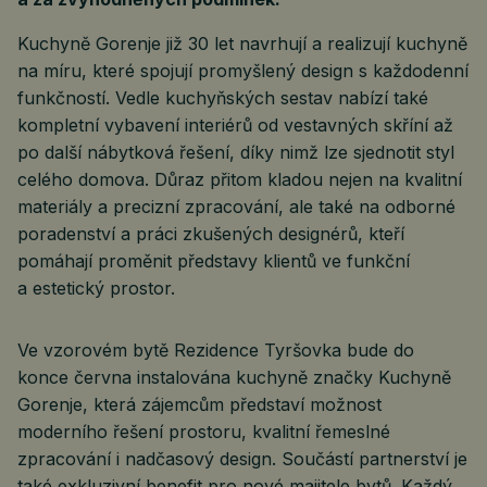
Kuchyně Gorenje již 30 let navrhují a realizují kuchyně
na míru, které spojují promyšlený design s každodenní
funkčností. Vedle kuchyňských sestav nabízí také
kompletní vybavení interiérů od vestavných skříní až
po další nábytková řešení, díky nimž lze sjednotit styl
celého domova. Důraz přitom kladou nejen na kvalitní
materiály a precizní zpracování, ale také na odborné
poradenství a práci zkušených designérů, kteří
pomáhají proměnit představy klientů ve funkční
a estetický prostor.
Ve vzorovém bytě Rezidence Tyršovka bude do
konce června instalována kuchyně značky Kuchyně
Gorenje, která zájemcům představí možnost
moderního řešení prostoru, kvalitní řemeslné
zpracování i nadčasový design. Součástí partnerství je
také exkluzivní benefit pro nové majitele bytů. Každý