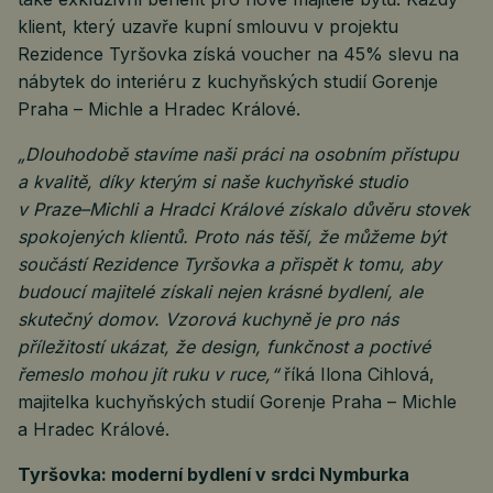
klient, který uzavře kupní smlouvu v projektu
Rezidence Tyršovka získá voucher na 45% slevu na
nábytek do interiéru z kuchyňských studií Gorenje
Praha – Michle a Hradec Králové.
„Dlouhodobě stavíme naši práci na osobním přístupu
a kvalitě, díky kterým si naše kuchyňské studio
v Praze–Michli a Hradci Králové získalo důvěru stovek
spokojených klientů. Proto nás těší, že můžeme být
součástí Rezidence Tyršovka a přispět k tomu, aby
budoucí majitelé získali nejen krásné bydlení, ale
skutečný domov. Vzorová kuchyně je pro nás
příležitostí ukázat, že design, funkčnost a poctivé
řemeslo mohou jít ruku v ruce,“
říká Ilona Cihlová,
majitelka kuchyňských studií Gorenje Praha – Michle
a Hradec Králové.
Tyršovka: moderní bydlení v srdci Nymburka