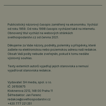
Publicistický názorový časopis zaměřený na ekonomiku. Vychází
od roku 1959. Od roku 1998 časopis vycházel také na internetu.
Obnovený titul vychází na webových stránkách
svethospodarstvi.cz
od června 2021.
Děkujeme za Vaše názory, podněty, polemiky a příspěvky, které
zašlete na elektronickou nebo pozemskou adresu naší redakce.
Obsah Vaší pošty nebude zveřejněn, pokud k tomu nedáte
výslovný souhlas.
Texty externích autorů vyjadřují jejich stanoviska a nemusí
vyjadřovat stanoviska redakce.
Vydavatel: SH media, spol. s r.o.
IČ: 26150875
Kloknerova 2212, 148 00 Praha 11
Šéfredaktor: Jan Ferenc
redakce@svethospodarstvi.cz
+420 777 221 251