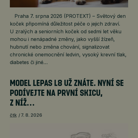
Praha 7. srpna 2026 (PROTEXT) – Světový den
koček připomíná důležitost péče o jejich zdraví.
U zralých a seniorních koček od sedmi let věku
mohou i nenápadné změny, jako vyšší žízeň,
hubnutí nebo změna chování, signalizovat
chronické onemocnění ledvin, vysoký krevní tlak,
diabetes či jiné…
MODEL LEPAS L8 UŽ ZNÁTE. NYNÍ SE
PODÍVEJTE NA PRVNÍ SKICU,
Z NÍŽ…
čtk
7. 8. 2026