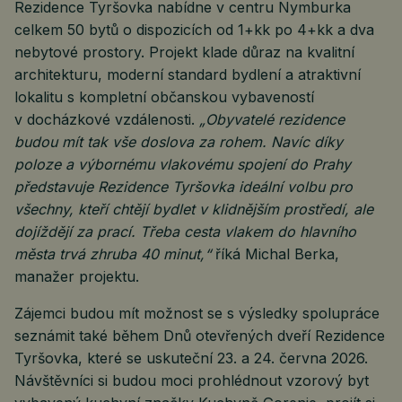
Rezidence Tyršovka nabídne v centru Nymburka
celkem 50 bytů o dispozicích od 1+kk po 4+kk a dva
nebytové prostory. Projekt klade důraz na kvalitní
architekturu, moderní standard bydlení a atraktivní
lokalitu s kompletní občanskou vybaveností
v docházkové vzdálenosti.
„Obyvatelé rezidence
budou mít tak vše doslova za rohem. Navíc díky
poloze a výbornému vlakovému spojení do Prahy
představuje Rezidence Tyršovka ideální volbu pro
všechny, kteří chtějí bydlet v klidnějším prostředí, ale
dojíždějí za prací. Třeba cesta vlakem do hlavního
města trvá zhruba 40 minut,“
říká Michal Berka,
manažer projektu.
Zájemci budou mít možnost se s výsledky spolupráce
seznámit také během Dnů otevřených dveří Rezidence
Tyršovka, které se uskuteční 23. a 24. června 2026.
Návštěvníci si budou moci prohlédnout vzorový byt