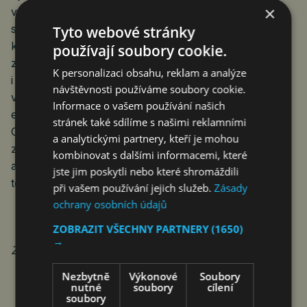
×
výrobní technologie německých a českých výrobců
s nadčasovým designem a precizním zpracováním,
Tyto webové stránky
které splňuje požadavky i těch nejnáročnějších
používají soubory cookie.
zákazníků. Portfolio zahrnuje moderní, klasické
K personalizaci obsahu, reklam a analýze
i rustikální kuchyně, stejně jako osvětlení a další
návštěvnosti používáme soubory cookie.
vestavná řešení, vždy s důrazem na funkčnost,
Informace o vašem používání našich
estetiku a individuální přístup. Značka Kuchyně
stránek také sdílíme s našimi reklamními
Gorenje je součástí skupiny Hisense, jednoho
a analytickými partnery, kteří je mohou
z největších světových výrobců spotřební elektroniky
kombinovat s dalšími informacemi, které
a domácích spotřebičů, což jí poskytuje silné
jste jim poskytli nebo které shromáždili
technologické a mezinárodní zázemí.
při vašem používání jejich služeb.
Zásady
ochrany osobních údajů
ZOBRAZIT VŠECHNY PARTNERY
(1650)
→
Zdroj: Kuchyně Gorenje
Nezbytně
Výkonové
Soubory
nutné
soubory
cílení
soubory