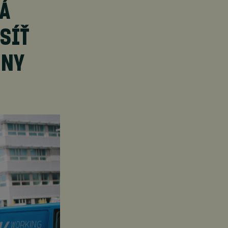
Á
SÍŤ
ONY