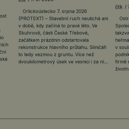
čtk
Orlickoústecko 7. srpna 2026
ost
(PROTEXT) – Stavební ruch neutichá ani
Ostra
v době, kdy začíná to pravé léto. Ve
Společ
e
Skuhrově, části České Třebové,
takzv
io
začátkem prázdnin odstartovala
heřma
ních
rekonstrukce hlavního průtahu. Silničáři
v sou
ční
to tedy vezmou z gruntu. Více než
podnik
rské
dvoukilometrový úsek ve vesnici i za ní…
firmě 
životn