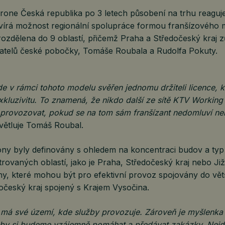
one Česká republika po 3 letech působení na trhu reaguje
vírá možnost regionální spolupráce formou franšízového 
rozdělena do 9 oblastí, přičemž Praha a Středočeský kraj z
atelů české pobočky, Tomáše Roubala a Rudolfa Pokuty.
e v rámci tohoto modelu svěřen jednomu držiteli licence, 
xkluzivitu. To znamená, že nikdo další ze sítě KTV Workin
provozovat, pokud se na tom sám franšízant nedomluví ne
větluje Tomáš Roubal.
ony byly definovány s ohledem na koncentraci budov a typ 
rovaných oblastí, jako je Praha, Středočeský kraj nebo Ji
y, které mohou být pro efektivní provoz spojovány do větš
hočeský kraj spojený s Krajem Vysočina.
 má své území, kde služby provozuje. Zároveň je myšlenka
eby si budeme vzájemně pomáhat a předávat zakázky. Nejde 