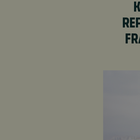
RE
FR