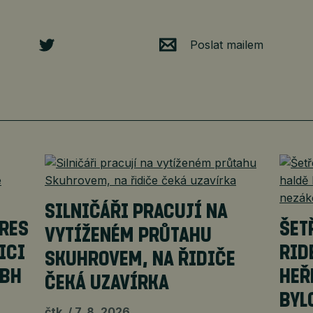
Poslat mailem
SILNIČÁŘI PRACUJÍ NA
URES
ŠET
VYTÍŽENÉM PRŮTAHU
ICI
RID
SKUHROVEM, NA ŘIDIČE
MBH
HEŘ
ČEKÁ UZAVÍRKA
BYL
čtk
7. 8. 2026