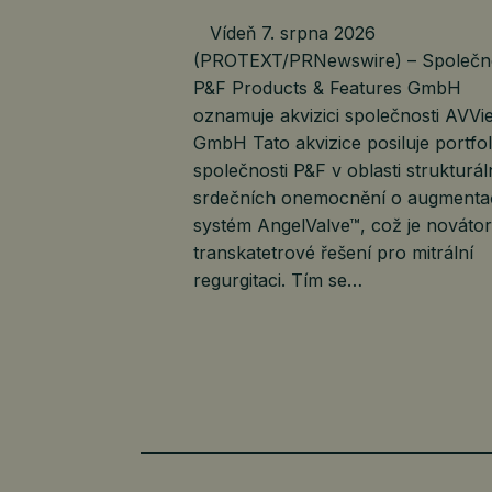
Vídeň 7. srpna 2026
(PROTEXT/PRNewswire) – Společn
P&F Products & Features GmbH
oznamuje akvizici společnosti AVVi
GmbH Tato akvizice posiluje portfol
společnosti P&F v oblasti strukturál
srdečních onemocnění o augmenta
systém AngelValve™, což je nováto
transkatetrové řešení pro mitrální
regurgitaci. Tím se…