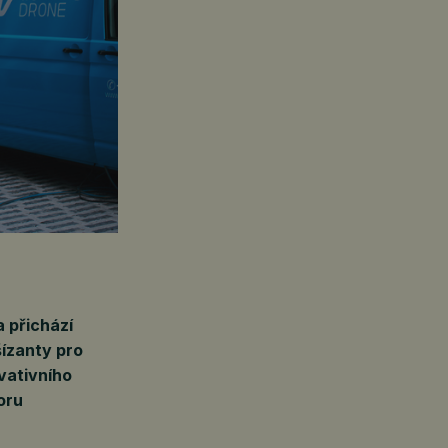
 přichází
šízanty pro
vativního
oru