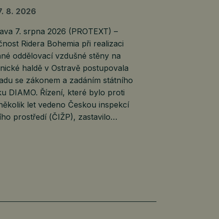
7. 8. 2026
va 7. srpna 2026 (PROTEXT) –
nost Ridera Bohemia při realizaci
ané oddělovací vzdušné stěny na
nické haldě v Ostravě postupovala
ladu se zákonem a zadáním státního
u DIAMO. Řízení, které bylo proti
několik let vedeno Českou inspekcí
ího prostředí (ČIŽP), zastavilo…