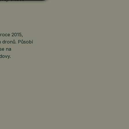
roce 2015,
h dronů. Působí
se na
udovy.