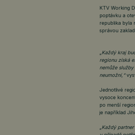
KTV Working Dr
poptávku a ote
republika byla 
správou zaklad
„
Každý kraj bud
regionu získá e
nemůže služby 
neumožní,“
vys
Jednotlivé regi
vysoce koncent
po menší region
je například Ji
„
Každý partner
v případě potř