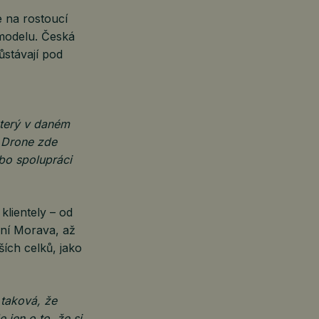
 na rostoucí
modelu. Česká
ůstávají pod
který v daném
g Drone zde
bo spolupráci
klientely – od
žní Morava, až
ích celků, jako
 taková, že
jen o to, že si