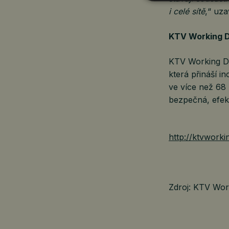
i celé sítě
,“ uz
KTV Working 
KTV Working Dr
která přináší i
ve více než 68
bezpečná, efekt
http://ktvwork
Zdroj: KTV Wor