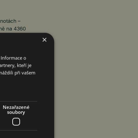
dnotách –
žně na 4360
×
022 Bitcoin
 Informace o
otočil a v roce
tnery, kteří je
atě sledují, zda
máždili při vašem
Nezařazené
soubory