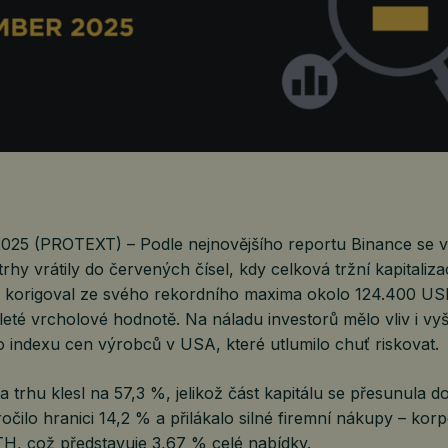
 2025 (PROTEXT) – Podle nejnovějšího reportu Binance se 
hy vrátily do červených čísel, kdy celková tržní kapitaliza
in korigoval ze svého rekordního maxima okolo 124.400 U
řleté vrcholové hodnotě. Na náladu investorů mělo vliv i vy
 indexu cen výrobců v USA, které utlumilo chuť riskovat.
a trhu klesl na 57,3 %, jelikož část kapitálu se přesunula do
čilo hranici 14,2 % a přilákalo silné firemní nákupy – kor
TH, což představuje 3,67 % celé nabídky.