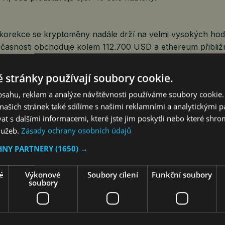
 korekce se kryptoměny nadále drží na velmi vysokých ho
oučasnosti obchoduje kolem 112.700 USD a ethereum přibli
zně výš než před rokem.
 stránky používají soubory cookie.
 září pro kryptoměny slabším měsícem – mezi lety 2017 a 2
obsahu, reklam a analýze návštěvnosti používáme soubory cookie.
rátových září v řadě. V posledních dvou letech se ale trend 
ašich stránek také sdílíme s našimi reklamními a analytickými par
znamenal nejlepší září ve své historii. Investoři proto napj
 s dalšími informacemi, které jste jim poskytli nebo které shro
 tuto sérii navázat.
služeb.
Zásady ochrany osobních údajů
HNY PARTNERY
(1650) →
é
Výkonové
Soubory cílení
Funkční soubory
soubory