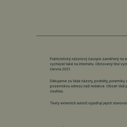
Publicistický názorový časopis zaměřený na 
vycházel také na internetu. Obnovený titul v
června 2021.
Děkujeme za Vaše názory, podněty, polemiky a
pozemskou adresu naší redakce. Obsah Vaší 
souhlas.
Texty externích autorů vyjadřují jejich stanov