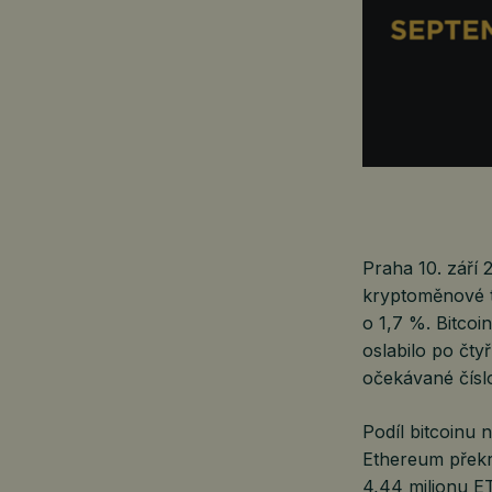
Praha 10. září
kryptoměnové tr
o 1,7 %. Bitco
oslabilo po čty
očekávané číslo
Podíl bitcoinu n
Ethereum překro
4,44 milionu E