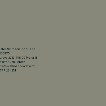
tel: SH media, spol. s r.o.
6150875
erova 2212, 148 00 Praha 11
daktor: Jan Ferenc
ce@svethospodarstvi.cz
777 221 251