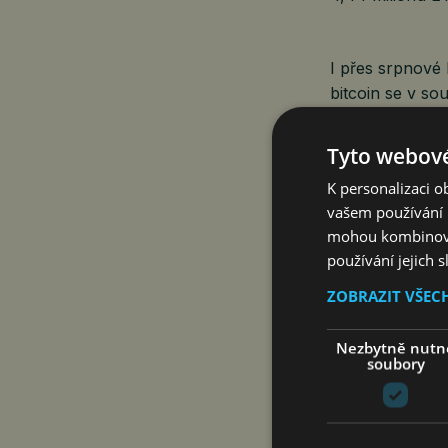
I přes srpnové
bitcoin se v s
USD, tedy výra
Tyto webové
Historicky bývá
K personalizaci 
vykázal šest zt
vašem používání n
2024 dokonce za
mohou kombinovat
letos dokáže na
používání jejich 
ZOBRAZIT VŠEC
Zdroj: Binance
Nezbytně nutn
soubory