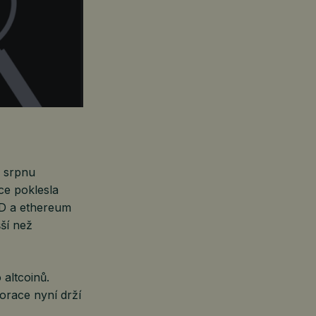
v srpnu
ce poklesla
SD a ethereum
šší než
 altcoinů.
porace nyní drží