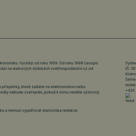
ekonomiku. Vychází od roku 1959. Od roku 1998 časopis
Vydava
ychází na webových stránkách
svethospodarstvi.cz
od
IČ: 2
Klokn
Šéfre
redak
 příspěvky, které zašlete na elektronickou nebo
+420 
pošty nebude zveřejněn, pokud k tomu nedáte výslovný
iska a nemusí vyjadřovat stanoviska redakce.