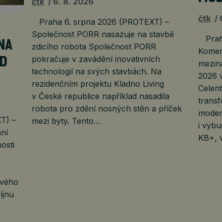
čtk
6. 8. 2026
čtk
Praha 6. srpna 2026 (PROTEXT) –
Společnost PORR nasazuje na stavbě
Praha
NA
zdicího robota Společnost PORR
Komerč
pokračuje v zavádění inovativních
LD
mezin
technologií na svých stavbách. Na
2026 v
rezidenčním projektu Kladno Living
Celent
v České republice například nasadila
transf
robota pro zdění nosných stěn a příček
moder
T) –
mezi byty. Tento…
i vybu
ní
KB+, v
osti
ového
íjnu