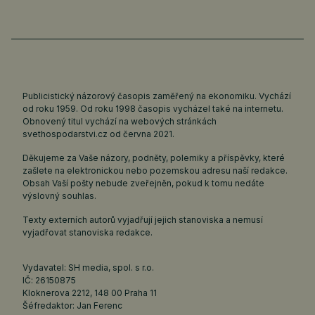
Publicistický názorový časopis zaměřený na ekonomiku. Vychází
od roku 1959. Od roku 1998 časopis vycházel také na internetu.
Obnovený titul vychází na webových stránkách
svethospodarstvi.cz
od června 2021.
Děkujeme za Vaše názory, podněty, polemiky a příspěvky, které
zašlete na elektronickou nebo pozemskou adresu naší redakce.
Obsah Vaší pošty nebude zveřejněn, pokud k tomu nedáte
výslovný souhlas.
Texty externích autorů vyjadřují jejich stanoviska a nemusí
vyjadřovat stanoviska redakce.
Vydavatel: SH media, spol. s r.o.
IČ: 26150875
Kloknerova 2212, 148 00 Praha 11
Šéfredaktor: Jan Ferenc