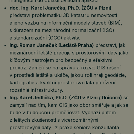
inteligence i do oblasti ovládání aplikací.
doc. Ing. Karel Janečka, Ph.D. (ZČU v Plzni)
představí problematiku 3D katastru nemovitostí
a jeho vazbu na informační modely staveb (BIM),
s důrazem na mezinárodní normalizační (ISO)
a standardizační (OGC) aktivity.
Ing. Roman Janeček (Letiště Praha)
představí, jak
mezinárodní letiště pracuje s prostorovými daty jako
klíčovým nástrojem pro bezpečný a efektivní
provoz. Zaměří se na správu a rozvoj GIS řešení
v prostředí letiště a ukáže, jakou roli hrají geodézie,
kartografie a kvalitní prostorová data při řízení
rozsáhlé infrastruktury.
Ing. Karel Jedlička, Ph.D. (ZČU v Plzni / Unicorn)
se
zamyslí nad tím, kam GIS jako obor směřuje a jak se
bude v budoucnu proměňovat. Vychází přitom
z letitých zkušeností s vícerozměrnými
prostorovými daty i z praxe seniora konzultanta