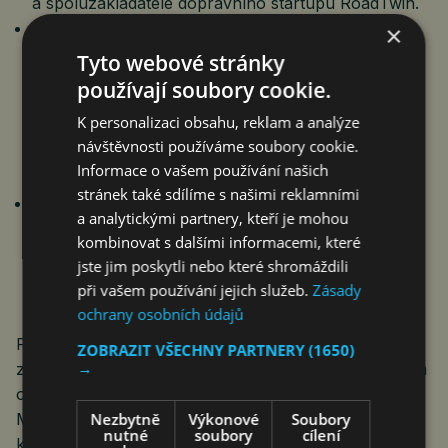
a spoluzakladatele dopravního startupu RoadTwin.
Ing. Radek Kuttelwascher (ARCDATA PRAHA)
×
ukáže, jak platforma ArcGIS rychle integruje
Tyto webové stránky
nástroje umělé inteligence – od GeoAI nástrojů pro
používají soubory cookie.
automatickou analýzu obrazu a časových řad až
K personalizaci obsahu, reklam a analýze
po AI asistenty a agentickou AI, která dokáže řídit
návštěvnosti používáme soubory cookie.
mapové aplikace nebo automatizovat složitý
Informace o vašem používání našich
workflow.
stránek také sdílíme s našimi reklamními
Ing. Jan Voráček (Unicorn Systems HSI)
na
a analytickými partnery, kteří je mohou
příkladu aplikace ProGEO, navržené přímo pro
kombinovat s dalšími informacemi, které
potřeby geodetů přiblíží, jak vznikají z terénních
jste jim poskytli nebo které shromáždili
měření kvalitní datové sady pro import do velkých
při vašem používání jejich služeb.
Zásady
GIS systémů.
ochrany osobních údajů
Po přednáškách jednotlivých řečníků budou mít
ZOBRAZIT VŠECHNY PARTNERY
(1650)
→
zájemci možnost zapojit se do diskuse prostřednictvím
online fóra. Moderátoři konference budou Mária
Nezbytně
Výkonové
Soubory
Minichova a Václav Caisl. Hlavními partnery
nutné
soubory
cílení
konference jsou společnosti Unicorn a Bentley.