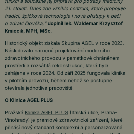
funkci a současně jej připravit pro potřeby medicíny
21. století. Dnes zde vzniklo centrum, které propojuje
tradici, špičkové technologie i nové přístupy k péči
o zdraví člověka,“
doplnil lek. Waldemar Krzysztof
Kmiecik, MPH, MSc
.
Historický objekt získala Skupina AGEL v roce 2023.
Následovalo náročné projektování moderního
zdravotnického provozu v památkově chráněném
prostředí a rozsáhlá rekonstrukce, která byla
zahájena v roce 2024. Od září 2025 fungovala klinika
v pilotním provozu, během něhož se postupně
otevírala jednotlivá pracoviště.
O Klinice AGEL PLUS
Pražská
Klinika AGEL PLUS
(Italská ulice, Praha-
Vinohrady) je prémiové zdravotnické zařízení, které
přináší nový standard komplexní a personalizované