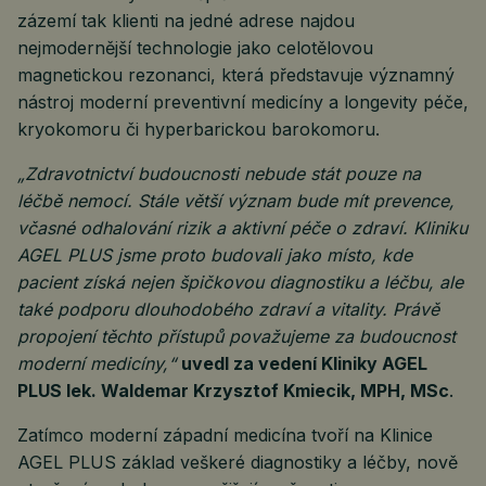
zázemí tak klienti na jedné adrese najdou
nejmodernější technologie jako celotělovou
magnetickou rezonanci, která představuje významný
nástroj moderní preventivní medicíny a longevity péče,
kryokomoru či hyperbarickou barokomoru.
„Zdravotnictví budoucnosti nebude stát pouze na
léčbě nemocí. Stále větší význam bude mít prevence,
včasné odhalování rizik a aktivní péče o zdraví. Kliniku
AGEL PLUS jsme proto budovali jako místo, kde
pacient získá nejen špičkovou diagnostiku a léčbu, ale
také podporu dlouhodobého zdraví a vitality. Právě
propojení těchto přístupů považujeme za budoucnost
moderní medicíny,“
uvedl za vedení Kliniky AGEL
PLUS lek. Waldemar Krzysztof Kmiecik, MPH, MSc
.
Zatímco moderní západní medicína tvoří na Klinice
AGEL PLUS základ veškeré diagnostiky a léčby, nově