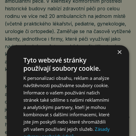
ambulantní péče. V klientsky komfortním prostředí
historické budovy nabízí zdravotní péči pro celou
rodinu ve více než 20 ambulancích na jednom místě
(včetně praktického lékařství, pediatrie, gynekologie,
urologie či ortopedie). Zaměřuje se na časově vytížené
klienty, jednotlivce i firmy, které péči využívají jako
nadstandardní zaměstnanecký benefit. Klient má
×
k dispozici vlastní koordinátorku zdravotní péče
Tyto webové stránky
a všeobecného lékaře, který má maximálně 700
používají soubory cookie.
klientů.
K personalizaci obsahu, reklam a analýze
návštěvnosti používáme soubory cookie.
Klinika disponuje špičkovým technologickým zázemím
Informace o vašem používání našich
a vedle preventivních programů a medicíny
stránek také sdílíme s našimi reklamními
dlouhověkosti (longevity) nabízí unikátní služby, jako
a analytickými partnery, kteří je mohou
je magnetická rezonance celého těla, kryokomora
kombinovat s dalšími informacemi, které
s teplotami až -150 °C pro špičkovou regeneraci nebo
jste jim poskytli nebo které shromáždili
hyperbarická barokomora. Součástí nabídky je také
při vašem používání jejich služeb.
Zásady
estetická medicína, vestibulologická péče