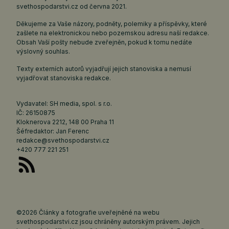
svethospodarstvi.cz
od června 2021.
Děkujeme za Vaše názory, podněty, polemiky a příspěvky, které
zašlete na elektronickou nebo pozemskou adresu naší redakce.
Obsah Vaší pošty nebude zveřejněn, pokud k tomu nedáte
výslovný souhlas.
Texty externích autorů vyjadřují jejich stanoviska a nemusí
vyjadřovat stanoviska redakce.
Vydavatel: SH media, spol. s r.o.
IČ: 26150875
Kloknerova 2212, 148 00 Praha 11
Šéfredaktor: Jan Ferenc
redakce@svethospodarstvi.cz
+420 777 221 251
©2026 Články a fotografie uveřejněné na webu
svethospodarstvi.cz jsou chráněny autorským právem. Jejich