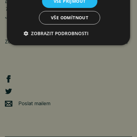
VŠE PŘIJMOUT
Labem, Školní 1803; Speciální ZŠ a Speciální MŠ
Teplice, Trnovanská 1331 – Milena Švermová; ZŠ
Jirkov, Nerudova – Ing. Bc. Martina Meitnerová.
VŠE ODMÍTNOUT
ZOBRAZIT PODROBNOSTI
Zdroj: Krajský koordinátor EVVO pro ÚK (Ekoosvěta)
Poslat mailem