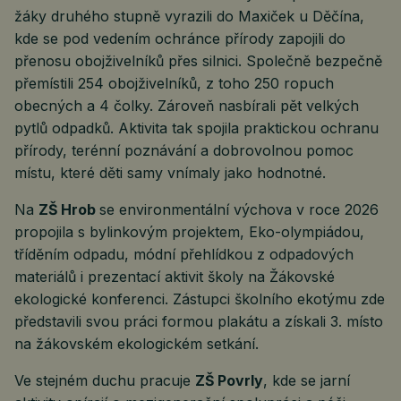
žáky druhého stupně vyrazili do Maxiček u Děčína,
kde se pod vedením ochránce přírody zapojili do
přenosu obojživelníků přes silnici. Společně bezpečně
přemístili 254 obojživelníků, z toho 250 ropuch
obecných a 4 čolky. Zároveň nasbírali pět velkých
pytlů odpadků. Aktivita tak spojila praktickou ochranu
přírody, terénní poznávání a dobrovolnou pomoc
místu, které děti samy vnímaly jako hodnotné.
Na
ZŠ Hrob
se environmentální výchova v roce 2026
propojila s bylinkovým projektem, Eko-olympiádou,
tříděním odpadu, módní přehlídkou z odpadových
materiálů i prezentací aktivit školy na Žákovské
ekologické konferenci. Zástupci školního ekotýmu zde
představili svou práci formou plakátu a získali 3. místo
na žákovském ekologickém setkání.
Ve stejném duchu pracuje
ZŠ Povrly
, kde se jarní