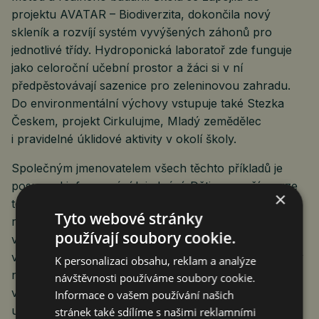
projektu AVATAR – Biodiverzita, dokončila nový
skleník a rozvíjí systém vyvýšených záhonů pro
jednotlivé třídy. Hydroponická laboratoř zde funguje
jako celoroční učební prostor a žáci si v ní
předpěstovávají sazenice pro zeleninovou zahradu.
Do environmentální výchovy vstupuje také Stezka
Českem, projekt Cirkulujme, Mladý zemědělec
i pravidelné úklidové aktivity v okolí školy.
Společným jmenovatelem všech těchto příkladů je
posun od informování k jednání. Děti se neučí pouze
×
to, co je správné, ale zkoušejí si, jak správné
Tyto webové stránky
rozhodnutí vypadá v praxi: přenést žábu přes silnici,
používají soubory cookie.
vysadit rostlinu, pečovat o záhon, otevřít zookoutek,
vysvětlit spolužákům vlastní projekt, uklidit kus krajiny
K personalizaci obsahu, reklam a analýze
nebo promyslet, jak snížit uhlíkovou stopu. Právě tím
návštěvnosti používáme soubory cookie.
vzniká vztah k místu, který nelze nahradit pouze
Informace o vašem používání našich
učebnicí.
stránek také sdílíme s našimi reklamními