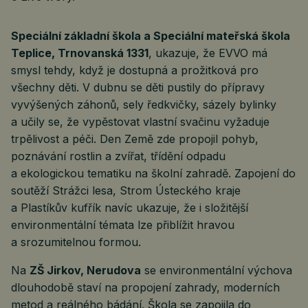
Speciální základní škola a Speciální mateřská škola
Teplice, Trnovanská 1331
, ukazuje, že EVVO má
smysl tehdy, když je dostupná a prožitková pro
všechny děti. V dubnu se děti pustily do přípravy
vyvýšených záhonů, sely ředkvičky, sázely bylinky
a učily se, že vypěstovat vlastní svačinu vyžaduje
trpělivost a péči. Den Země zde propojil pohyb,
poznávání rostlin a zvířat, třídění odpadu
a ekologickou tematiku na školní zahradě. Zapojení do
soutěží Strážci lesa, Strom Ústeckého kraje
a Plastíkův kufřík navíc ukazuje, že i složitější
environmentální témata lze přiblížit hravou
a srozumitelnou formou.
Na
ZŠ Jirkov, Nerudova
se environmentální výchova
dlouhodobě staví na propojení zahrady, moderních
metod a reálného bádání. Škola se zapojila do