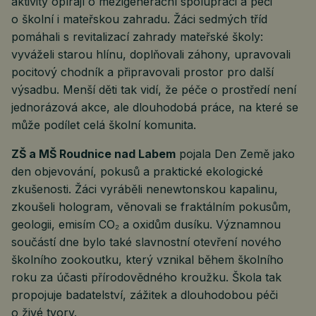
aktivity opírají o mezigenerační spolupráci a péči
o školní i mateřskou zahradu. Žáci sedmých tříd
pomáhali s revitalizací zahrady mateřské školy:
vyváželi starou hlínu, doplňovali záhony, upravovali
pocitový chodník a připravovali prostor pro další
výsadbu. Menší děti tak vidí, že péče o prostředí není
jednorázová akce, ale dlouhodobá práce, na které se
může podílet celá školní komunita.
ZŠ a MŠ Roudnice nad Labem
pojala Den Země jako
den objevování, pokusů a praktické ekologické
zkušenosti. Žáci vyráběli nenewtonskou kapalinu,
zkoušeli hologram, věnovali se fraktálním pokusům,
geologii, emisím CO₂ a oxidům dusíku. Významnou
součástí dne bylo také slavnostní otevření nového
školního zookoutku, který vznikal během školního
roku za účasti přírodovědného kroužku. Škola tak
propojuje badatelství, zážitek a dlouhodobou péči
o živé tvory.