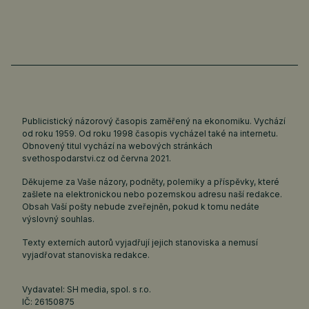
Publicistický názorový časopis zaměřený na ekonomiku. Vychází
od roku 1959. Od roku 1998 časopis vycházel také na internetu.
Obnovený titul vychází na webových stránkách
svethospodarstvi.cz
od června 2021.
Děkujeme za Vaše názory, podněty, polemiky a příspěvky, které
zašlete na elektronickou nebo pozemskou adresu naší redakce.
Obsah Vaší pošty nebude zveřejněn, pokud k tomu nedáte
výslovný souhlas.
Texty externích autorů vyjadřují jejich stanoviska a nemusí
vyjadřovat stanoviska redakce.
Vydavatel: SH media, spol. s r.o.
IČ: 26150875