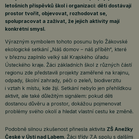
letošních příspěvků škol i organizací: děti dostávají
prostor tvořit, objevovat, rozhodovat se,
spolupracovat a zažívat, že jejich aktivity mají
konkrétní smysl.
Výrazným symbolem tohoto posunu bylo Žákovské
ekologické setkání „Náš domov – náš příběh“, které
v březnu zaplnilo velký sál Krajského úřadu
Ústeckého kraje. Žáci základních škol z různých částí
regionu zde představili projekty zaměřené na krajinu,
odpady, školní zahrady, péči o zeleň, biodiverzitu
i vztah k místu, kde žijí. Setkání nebylo jen přehlídkou
aktivit, ale také důležitým signálem: pokud děti
dostanou důvěru a prostor, dokážou pojmenovat
problémy svého okolí a hledat vlastní cestu ke změně.
Podobně silnou zkušenost přinesla aktivita
ZŠ Anežky
České v Ústí nad Labem
. Žáci třídy 7.A spolu s dalšími