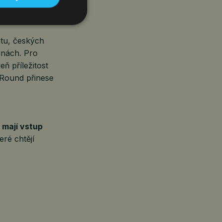
římo na závodní
tu, českých
bunách. Pro
ň příležitost
 Round přinese
t mají vstup
eré chtějí