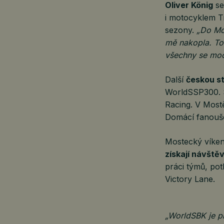
Oliver König
se
i motocyklem T
sezony.
„Do Mo
mě nakopla. To 
všechny se moc
Další
českou st
WorldSSP300. S
Racing. V Most
Domácí fanoušc
Mostecký víkend
získají návště
práci týmů, po
Victory Lane.
„WorldSBK je 