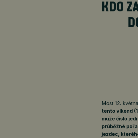
KDO Z
D
Most 12. květ
tento víkend (
muže číslo jed
průběžné pořad
jezdec, kteréh