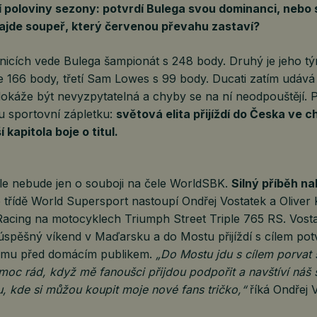
poloviny sezony: potvrdí Bulega svou dominanci, nebo 
ajde soupeř, který červenou převahu zastaví?
nicích vede Bulega šampionát s 248 body. Druhý je jeho t
e 166 body, třetí Sam Lowes s 99 body. Ducati zatím udává
dokáže být nevyzpytatelná a chyby se na ní neodpouštějí. 
 sportovní zápletku:
světová elita přijíždí do Česka ve ch
 kapitola boje o titul.
e nebude jen o souboji na čele WorldSBK.
Silný příběh n
 třídě World Supersport nastoupí Ondřej Vostatek a Oliver
cing na motocyklech Triumph Street Triple 765 RS. Vost
spěšný víkend v Maďarsku a do Mostu přijíždí s cílem potv
rmu před domácím publikem.
„Do Mostu jdu s cílem porvat 
moc rád, když mě fanoušci přijdou podpořit a navštíví náš 
, kde si můžou koupit moje nové fans tričko,“
říká Ondřej V