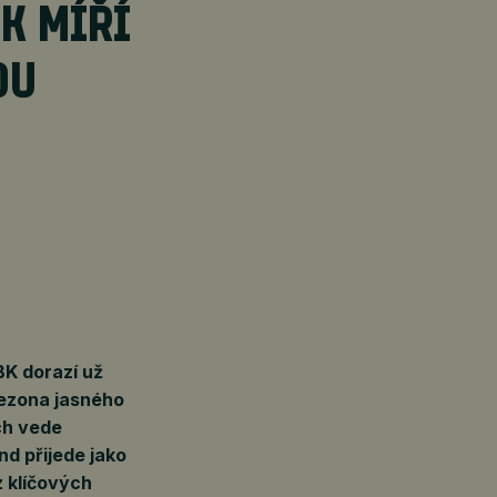
K MÍŘÍ
OU
BK dorazí už
sezona jasného
ch vede
d přijede jako
z klíčových