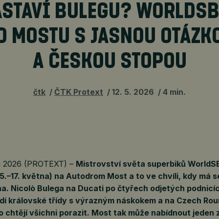
ASTAVÍ BULEGU? WORLDSB
O MOSTU S JASNOU OTÁZK
A ČESKOU STOPOU
čtk
ČTK Protext
12. 5. 2026
4 min.
na 2026 (PROTEXT) –
Mistrovství světa superbiků WorldS
15.–17. května) na Autodrom Most a to ve chvíli, kdy má 
na. Nicolò Bulega na Ducati po čtyřech odjetých podnicí
í královské třídy s výrazným náskokem a na Czech Roun
o chtějí všichni porazit. Most tak může nabídnout jeden 