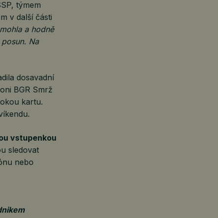
dSSP, týmem
 v další části
omohla a hodně
ý posun. Na
adila dosavadní
ttoni BGR Smrž
vokou kartu.
víkendu.
nou vstupenkou
u sledovat
zónu nebo
dnikem