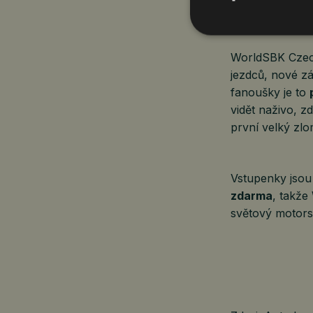
tradiční
Bike P
dráze.
WorldSBK Czec
jezdců, nové zá
fanoušky je to
vidět naživo, 
první velký zl
Vstupenky jsou 
zdarma
, takže
světový motorsp