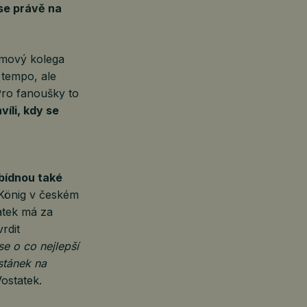
se právě na
ýmový kolega
 tempo, ale
Pro fanoušky to
víli, kdy se
abídnou také
 König v českém
atek má za
rdit
se o co nejlepší
stánek na
ostatek.