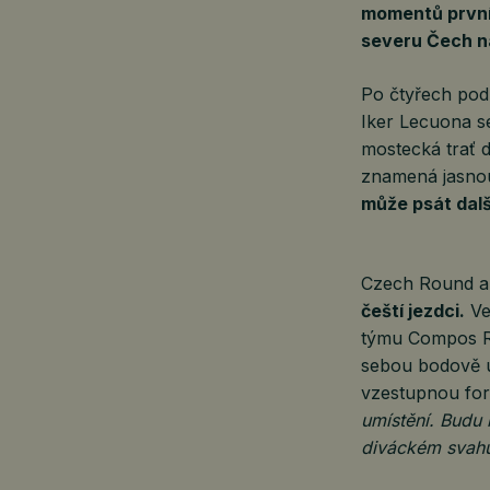
momentů první 
severu Čech n
Po čtyřech pod
Iker Lecuona s
mostecká trať 
znamená jasnou
může psát další
Czech Round al
čeští jezdci.
Ve
týmu Compos Ra
sebou bodově ú
vzestupnou fo
umístění. Budu 
diváckém svahu