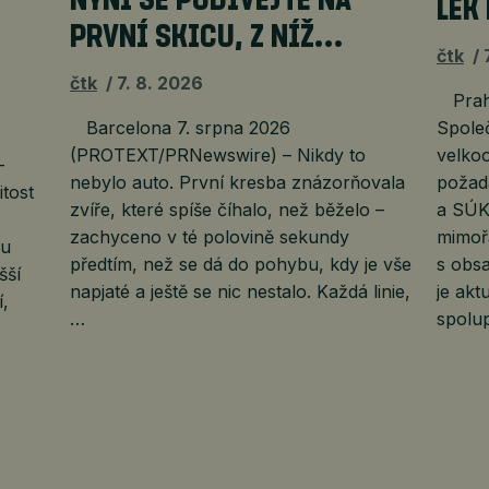
NYNÍ SE PODÍVEJTE NA
LÉK
PRVNÍ SKICU, Z NÍŽ…
čtk
čtk
7. 8. 2026
Praha
Barcelona 7. srpna 2026
Spole
(PROTEXT/PRNewswire) – Nikdy to
velkoo
–
nebylo auto. První kresba znázorňovala
požada
tost
zvíře, které spíše číhalo, než běželo –
a SÚKL
zachyceno v té polovině sekundy
mimoř
ku
předtím, než se dá do pohybu, kdy je vše
s obsa
šší
napjaté a ještě se nic nestalo. Každá linie,
je ak
,
…
spolup