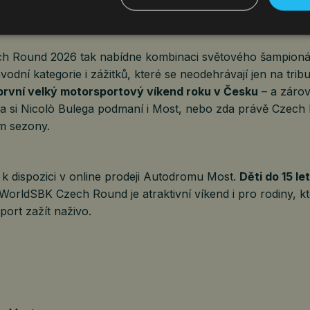
arade
, při níž se motorkáři mohou stát součástí víkendu p
h Round 2026 tak nabídne kombinaci světového šampioná
vodní kategorie i zážitků, které se neodehrávají jen na tri
první velký motorsportový víkend roku v Česku
– a zárove
zda si Nicolò Bulega podmaní i Most, nebo zda právě Czech
om sezony.
k dispozici v online prodeji Autodromu Most.
Děti do 15 le
 WorldSBK Czech Round je atraktivní víkend i pro rodiny, kt
ort zažít naživo.