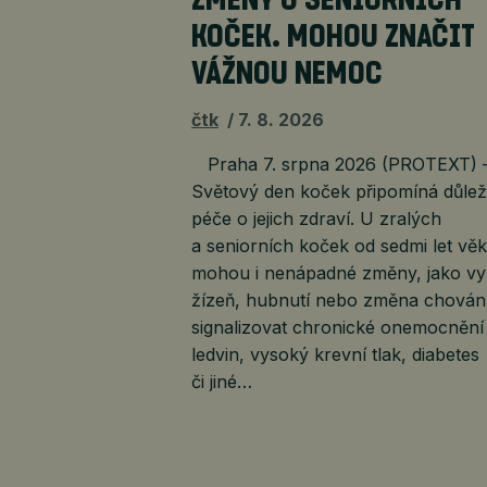
ZMĚNY U SENIORNÍCH
KOČEK. MOHOU ZNAČIT
VÁŽNOU NEMOC
čtk
7. 8. 2026
Praha 7. srpna 2026 (PROTEXT) 
Světový den koček připomíná důleži
péče o jejich zdraví. U zralých
a seniorních koček od sedmi let vě
mohou i nenápadné změny, jako vy
žízeň, hubnutí nebo změna chování
signalizovat chronické onemocnění
ledvin, vysoký krevní tlak, diabetes
či jiné…