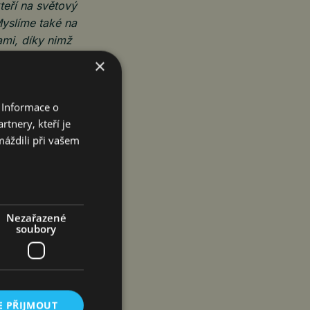
kteří na světový
Myslíme také na
ami, díky nimž
y, aby dorazili
×
 to zažít přímo
ořádajícího
 Informace o
tnery, kteří je
máždili při vašem
 společný běh
.
Pátek
a Pro, tedy
a se jede první
skončení
Nezařazené
soubory
ílovou rovinku
í závod
se uskuteční
E PŘIJMOUT