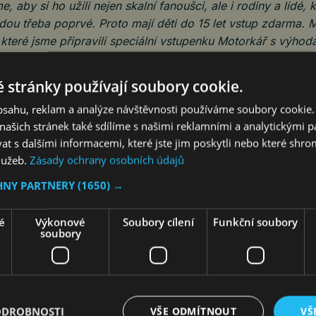
, aby si ho užili nejen skalní fanoušci, ale i rodiny a lidé, 
dou třeba poprvé. Proto mají děti do 15 let vstup zdarma. 
které jsme připravili speciální vstupenku Motorkář s výhod
 užít pohodlněji a blíž celé atmosféře. Zvu všechny fanoušk
nás světový sport, čeští jezdci a víkend, který bude stát za
 stránky používají soubory cookie.
Josef Zajíček, generální ředitel Autodromu Most
a člen p
obsahu, reklam a analýze návštěvnosti používáme soubory cookie.
st.
ašich stránek také sdílíme s našimi reklamními a analytickými par
 s dalšími informacemi, které jste jim poskytli nebo které shro
ž ve čtvrtek 14. května, kdy se trať otevře veřejnosti pro
služeb.
Zásady ochrany osobních údajů
ěhnout se a nasát atmosféru může přijít každý a zdarma
 patřit tréninkům a součástí programu bude také Ride Like 
HNY PARTNERY
(1650) →
 si mostecký okruh na vlastní motorce.
V sobotu 16. květn
WorldSBK a první závody tříd WorldSSP a WorldSPB
. Po 
é
Výkonové
Soubory cílení
Funkční soubory
soubory
ramu se fanoušci dostanou v rámci akce
Až na asfalt
na c
t.
tna přinese dopolední
Tissot Superpole Race
, druhý hlavn
ší závody tříd WorldSSP a WorldSPB. Na závěr programu 
ODROBNOSTI
VŠE ODMÍTNOUT
VŠ