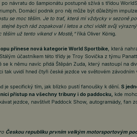
 po návratu do šampionátu postupně sžívá s třídou Worl
riumph. Domácí podnik pro něj může být důležitým impulzem
stu se moc těším. Je to trať, která mi vždycky v sezoně p
stejné bych rád zopakoval i letos a chci vidět svůj výrazn
 těším už tento víkend v Mostě,“
říká Oliver König.
opu přinese nová kategorie World Sportbike
, která nahr
tálým účastníkem této třídy je Troy Sovička z týmu Pana
ě se k němu navíc přidá Štěpán Zuda, který nastoupí na di
i tak uvidí hned čtyři české jezdce ve světovém závodním 
 je specifický tím, jak blízko pustí fanoušky k dění.
S jed
vníci přístup na všechny tribuny i do paddocku,
kde moho
tkávat jezdce, navštívit Paddock Show, autogramiády, fan 
pro
Českou republiku prvním velkým motorsportovým po