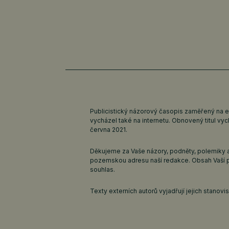
Publicistický názorový časopis zaměřený na 
vycházel také na internetu. Obnovený titul v
června 2021.
Děkujeme za Vaše názory, podněty, polemiky a
pozemskou adresu naší redakce. Obsah Vaší 
souhlas.
Texty externích autorů vyjadřují jejich stanov