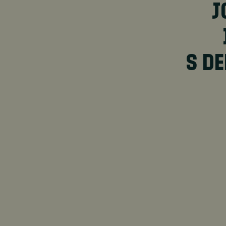
J
S D