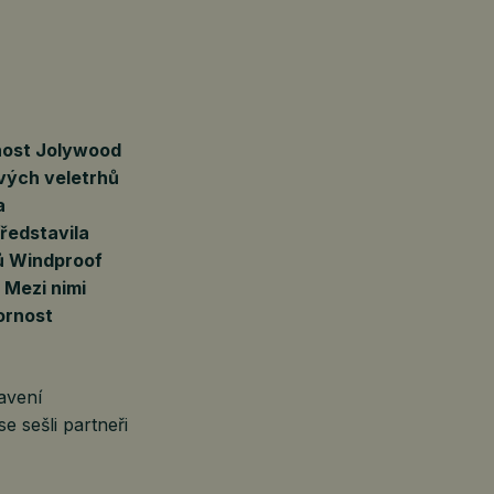
nost Jolywood
vých veletrhů
a
ředstavila
lů Windproof
 Mezi nimi
ornost
avení
e sešli partneři