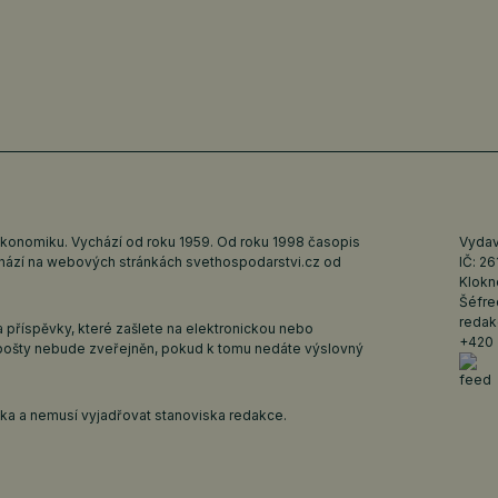
ekonomiku. Vychází od roku 1959. Od roku 1998 časopis
Vydava
ychází na webových stránkách
svethospodarstvi.cz
od
IČ: 2
Klokn
Šéfre
redak
 příspěvky, které zašlete na elektronickou nebo
+420 
pošty nebude zveřejněn, pokud k tomu nedáte výslovný
iska a nemusí vyjadřovat stanoviska redakce.