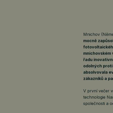
Mnichov (Něme
mocně zapůsobi
fotovoltaickéh
mnichovském v
řadu inovativn
odolných proti
absolvovala ev
zákazníků a pa
V první večer 
technologie Nam
společnosti a o