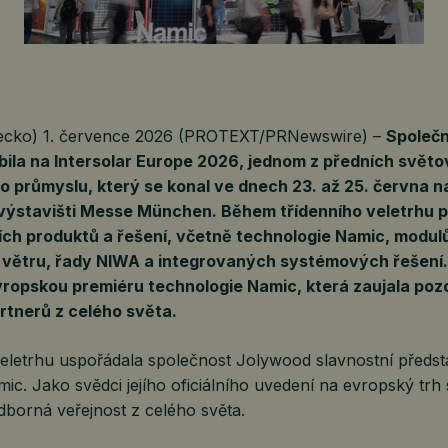
cko) 1. července 2026 (PROTEXT/PRNewswire) –
Společ
la na Intersolar Europe 2026, jednom z předních světo
o průmyslu, který se konal ve dnech 23. až 25. června n
ýstavišti Messe München. Během třídenního veletrhu p
ích produktů a řešení, včetně technologie Namic, modu
 větru, řady NIWA a integrovaných systémových řešení.
ropskou premiéru technologie Namic, která zaujala poz
rtnerů z celého světa.
veletrhu uspořádala společnost Jolywood slavnostní předst
ic. Jako svědci jejího oficiálního uvedení na evropský trh s
dborná veřejnost z celého světa.