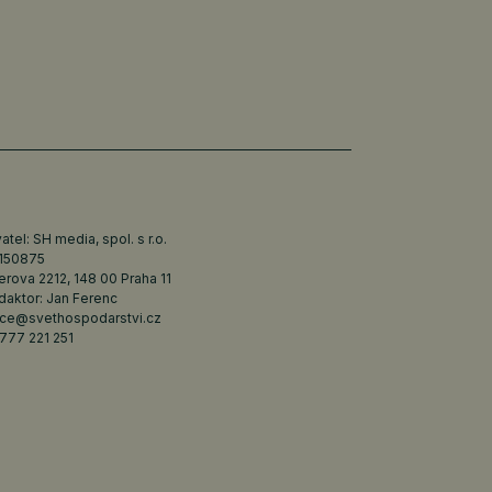
tel: SH media, spol. s r.o.
6150875
erova 2212, 148 00 Praha 11
daktor: Jan Ferenc
ce@svethospodarstvi.cz
777 221 251