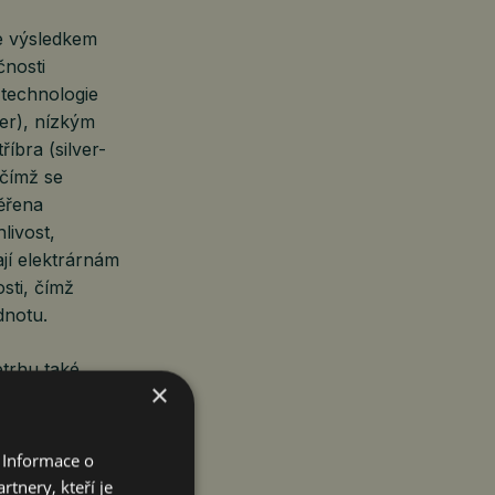
je výsledkem
čnosti
 technologie
er), nízkým
íbra (silver-
 čímž se
věřena
livost,
jí elektrárnám
sti, čímž
dnotu.
trhu také
×
 n s komplexním
kánům,
oeficientem,
 Informace o
os
tnery, kteří je