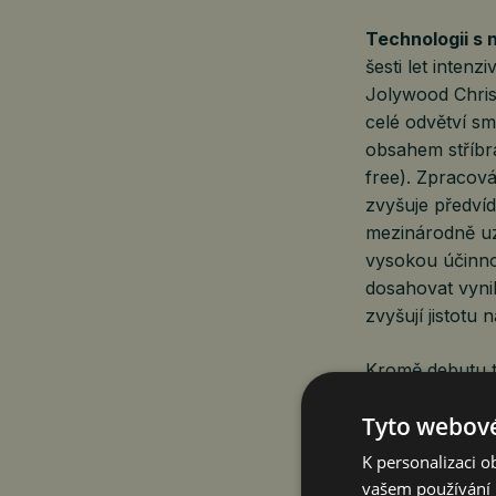
Technologii s
šesti let inten
Jolywood Chris
celé odvětví s
obsahem stříbra
free). Zpracová
zvyšuje předvíd
mezinárodně uzn
vysokou účinno
dosahovat vynik
zvyšují jistotu
Kromě debutu t
moduly Windpro
Tyto webové
zapouzdřením. 
sněhovým bouřím
K personalizaci 
provozní teplot
vašem používání n