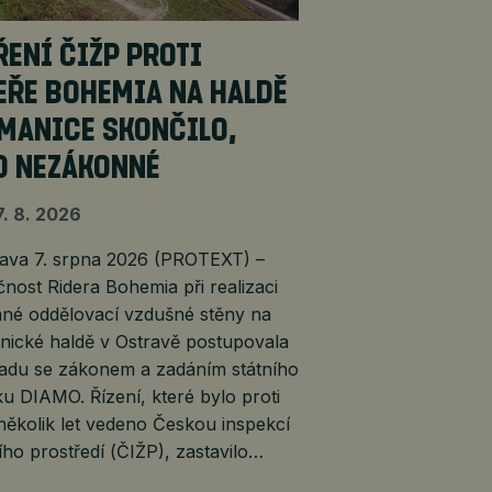
ŘENÍ ČIŽP PROTI
EŘE BOHEMIA NA HALDĚ
MANICE SKONČILO,
O NEZÁKONNÉ
7. 8. 2026
va 7. srpna 2026 (PROTEXT) –
nost Ridera Bohemia při realizaci
ané oddělovací vzdušné stěny na
nické haldě v Ostravě postupovala
ladu se zákonem a zadáním státního
u DIAMO. Řízení, které bylo proti
několik let vedeno Českou inspekcí
ího prostředí (ČIŽP), zastavilo…