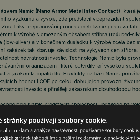
 názvem Namic (Nano Armor Metal Inter-Contact)
, která 
zivního výzkumu a vývoje, zde představil viceprezident spole
 Zou. Díky přepracování procesu metalizace posouvá tato
měrem k výrobě s omezeným obsahem stříbra (reduced-silv
 (low-silver) a v konečném důsledku k výrobě zcela bez stř
ní zakázek tak zbavuje závislosti na výkyvech cen stříbra,
atelnost návratnosti investic. Technologie Namic byla pro
ávanými organizacemi, které potvrdily její vysokou spoleh
st a širokou kompatibilitu. Produkty na bázi Namic pomáha
ajících hodnot LCOE po celou dobu jejich provozní životno
 návratnosti investic a přinášejí zákazníkům dlouhodobou ho
echnologie Namic představila společnost Jolywood na vele
of, které se vyznačují plně temperovanými řešeními typu
 stránky používají soubory cookie.
Moduly Windproof poskytují vynikající odolnost proti huri
, krupobití a prasklinám, čímž spolu s nižším teplotním k
obsahu, reklam a analýze návštěvnosti používáme soubory cookie.
ou a teplotou horkých bodů zajišťují vyšší energetický výn
ašich stránek také sdílíme s našimi reklamními a analytickými par