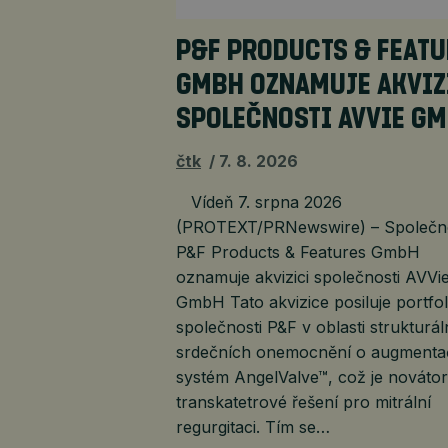
P&F PRODUCTS & FEAT
GMBH OZNAMUJE AKVIZ
SPOLEČNOSTI AVVIE G
čtk
7. 8. 2026
Vídeň 7. srpna 2026
(PROTEXT/PRNewswire) – Společn
P&F Products & Features GmbH
oznamuje akvizici společnosti AVVi
GmbH Tato akvizice posiluje portfol
společnosti P&F v oblasti strukturál
srdečních onemocnění o augmenta
systém AngelValve™, což je nováto
transkatetrové řešení pro mitrální
regurgitaci. Tím se…