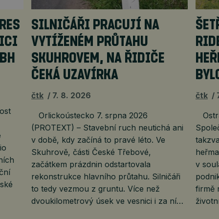
URES
SILNIČÁŘI PRACUJÍ NA
ŠET
ICI
VYTÍŽENÉM PRŮTAHU
RID
MBH
SKUHROVEM, NA ŘIDIČE
HEŘ
ČEKÁ UZAVÍRKA
BYL
čtk
7. 8. 2026
čtk
ost
Orlickoústecko 7. srpna 2026
Ostra
(PROTEXT) – Stavební ruch neutichá ani
Společ
e
v době, kdy začíná to pravé léto. Ve
takzv
io
Skuhrově, části České Třebové,
heřma
ních
začátkem prázdnin odstartovala
v sou
ční
rekonstrukce hlavního průtahu. Silničáři
podnik
rské
to tedy vezmou z gruntu. Více než
firmě 
dvoukilometrový úsek ve vesnici i za ní…
životn