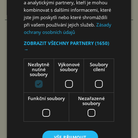
a analytickými partnery, kteří je mohou
kombinovat s dalšími informacemi, které
jste jim poskytli nebo které shromáždili
při vašem používání jejich služeb.
Zásady
ochrany osobních údajů
NOVÝ CHERY TIGGO 7 HEV ZVYŠUJE
ZOBRAZIT VŠECHNY PARTNERY
(1650)
BEZPEČNOST PRO RODINY S 5*
→
HODNOCENÍM EURO…
Nezbytně
Výkonové
Soubory
nutné
soubory
cílení
čtk
6. 8. 2026
soubory
Funkční soubory
Nezařazené
soubory
Praha 6. srpna 2026 (PROTEXT) – Chery přivádí
na český trh nový model TIGGO 7 HEV. Full-
hybridní SUV rozšiřuje nabídku značky
v nejžádanějším segmentu rodinných vozů
a kombinuje nízkou spotřebu, bohatou výbavu
VŠE PŘIJMOUT