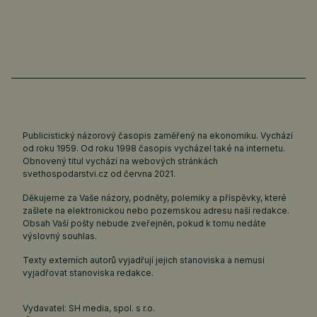
Publicistický názorový časopis zaměřený na ekonomiku. Vychází
od roku 1959. Od roku 1998 časopis vycházel také na internetu.
Obnovený titul vychází na webových stránkách
svethospodarstvi.cz
od června 2021.
Děkujeme za Vaše názory, podněty, polemiky a příspěvky, které
zašlete na elektronickou nebo pozemskou adresu naší redakce.
Obsah Vaší pošty nebude zveřejněn, pokud k tomu nedáte
výslovný souhlas.
Texty externích autorů vyjadřují jejich stanoviska a nemusí
vyjadřovat stanoviska redakce.
Vydavatel: SH media, spol. s r.o.