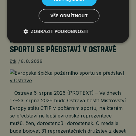
a bezpečnost potvrzenou pětihvězdičkovým
hodnocením Euro NCAP. Společnost Astana
VŠE ODMÍTNOUT
Motors Czech,…
ZOBRAZIT PODROBNOSTI
EVROPSKÁ ŠPIČKA POŽÁRNÍHO
SPORTU SE PŘEDSTAVÍ V OSTRAVĚ
čtk
6. 8. 2026
Ostrava 6. srpna 2026 (PROTEXT) – Ve dnech
17.–23. srpna 2026 bude Ostrava hostit Mistrovství
Evropy států CTIF v požárním sportu, na kterém
se představí nejlepší evropské reprezentace
mužů, žen, dorostenců i dorostenek. O medaile
bude bojovat 31 reprezentačních družstev z deseti