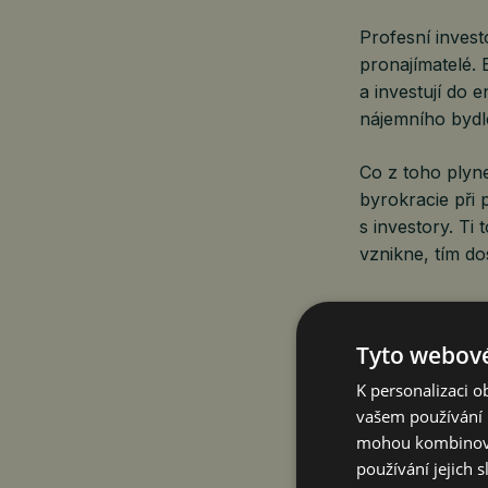
Profesní investo
pronajímatelé.
a investují do
nájemního bydle
Co z toho plyn
byrokracie při 
s investory. Ti
vznikne, tím do
David Bureš, ře
Tyto webové
K personalizaci 
vašem používání n
O společnosti
mohou kombinovat
používání jejich 