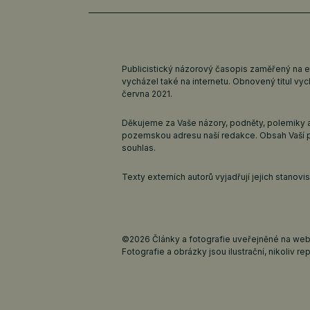
Publicistický názorový časopis zaměřený na 
vycházel také na internetu. Obnovený titul v
června 2021.
Děkujeme za Vaše názory, podněty, polemiky a
pozemskou adresu naší redakce. Obsah Vaší 
souhlas.
Texty externích autorů vyjadřují jejich stanov
©2026 Články a fotografie uveřejněné na webu
Fotografie a obrázky jsou ilustrační, nikoliv rep