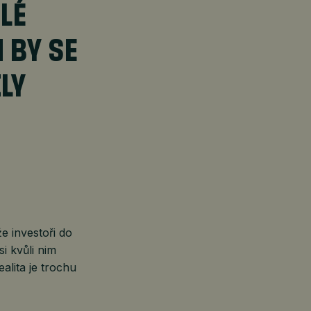
LÉ
 BY SE
LY
e investoři do
i kvůli nim
alita je trochu