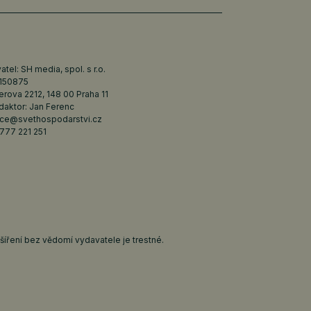
tel: SH media, spol. s r.o.
6150875
erova 2212, 148 00 Praha 11
daktor: Jan Ferenc
ce@svethospodarstvi.cz
777 221 251
íření bez vědomí vydavatele je trestné.