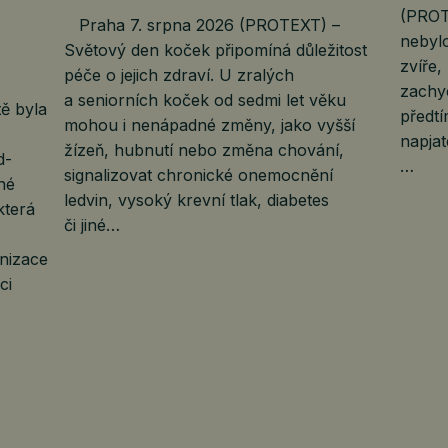
(PROT
Praha 7. srpna 2026 (PROTEXT) –
nebyl
Světový den koček připomíná důležitost
zvíře,
péče o jejich zdraví. U zralých
zachy
a seniorních koček od sedmi let věku
ě byla
předtí
mohou i nenápadné změny, jako vyšší
napjat
žízeň, hubnutí nebo změna chování,
d-
…
signalizovat chronické onemocnění
né
ledvin, vysoký krevní tlak, diabetes
která
či jiné…
anizace
ci