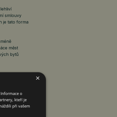
lehliví
mní smlouvy
 je tato forma
a méně
ráce měst
ových bytů
×
 Informace o
tnery, kteří je
máždili při vašem