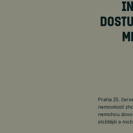
I
DOSTU
M
Praha 25. červe
nemovitostí zho
nemohou dovolit
složitější a mož