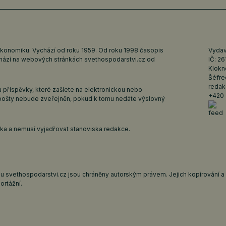
ekonomiku. Vychází od roku 1959. Od roku 1998 časopis
Vydava
ychází na webových stránkách
svethospodarstvi.cz
od
IČ: 2
Klokn
Šéfre
redak
 příspěvky, které zašlete na elektronickou nebo
+420 
pošty nebude zveřejněn, pokud k tomu nedáte výslovný
iska a nemusí vyjadřovat stanoviska redakce.
 svethospodarstvi.cz jsou chráněny autorským právem. Jejich kopírování a š
ortážní.