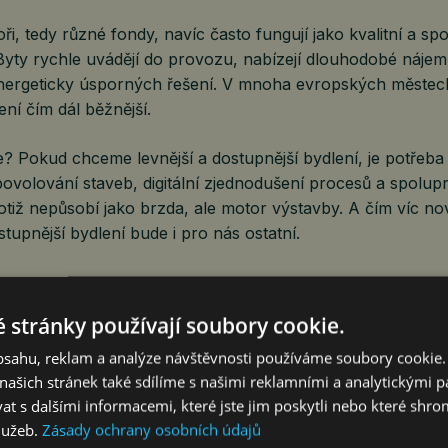
ři, tedy různé fondy, navíc často fungují jako kvalitní a spo
 Byty rychle uvádějí do provozu, nabízejí dlouhodobé náje
 energeticky úsporných řešení. V mnoha evropských městech
ní čím dál běžnější.
e? Pokud chceme levnější a dostupnější bydlení, je potřeb
povolování staveb, digitální zjednodušení procesů a spolup
 totiž nepůsobí jako brzda, ale motor výstavby. A čím víc n
stupnější bydlení bude i pro nás ostatní.
ditel společnosti Bureš & partneři
 stránky používají soubory cookie.
obsahu, reklam a analýze návštěvnosti používáme soubory cookie.
ašich stránek také sdílíme s našimi reklamními a analytickými par
 s dalšími informacemi, které jste jim poskytli nebo které shro
služeb.
Zásady ochrany osobních údajů