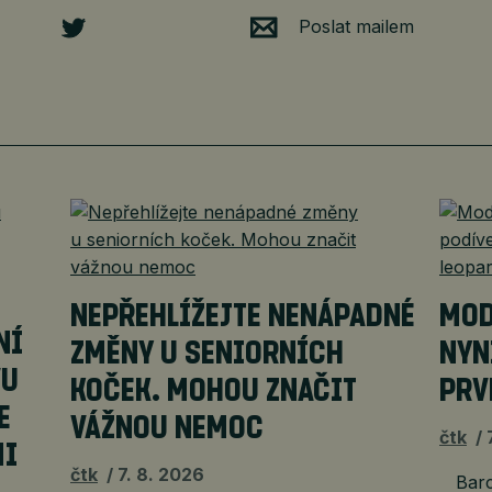
Poslat mailem
NEPŘEHLÍŽEJTE NENÁPADNÉ
MOD
NÍ
ZMĚNY U SENIORNÍCH
NYN
VU
KOČEK. MOHOU ZNAČIT
PRV
E
VÁŽNOU NEMOC
čtk
MI
čtk
7. 8. 2026
Barce