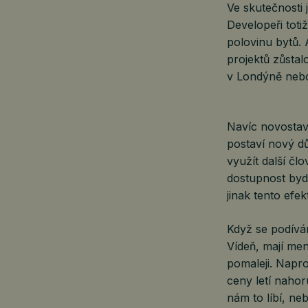
Ve skutečnosti 
Developeři toti
polovinu bytů. 
projektů zůstal
v Londýně neb
Navíc novostavb
postaví nový dů
využít další čl
dostupnost bydl
jinak tento efe
Když se podívám
Vídeň, mají men
pomaleji. Napr
ceny letí nahor
nám to líbí, ne