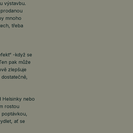
ou výstavbu.
m prodanou
h by mnoho
tech, třeba
efekt“ -když se
. Ten pak může
ově zlepšuje
o dostatečně,
ad Helsinky nebo
am rostou
a poptávkou,
dlet, ať se