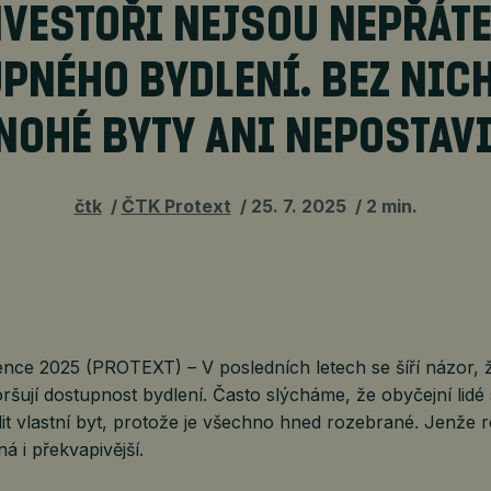
NVESTOŘI NEJSOU NEPŘÁTE
PNÉHO BYDLENÍ. BEZ NICH
NOHÉ BYTY ANI NEPOSTAVI
čtk
ČTK Protext
25. 7. 2025
2 min.
nce 2025 (PROTEXT) – V posledních letech se šíří názor, ž
ršují dostupnost bydlení. Často slýcháme, že obyčejní lidé s
 vlastní byt, protože je všechno hned rozebrané. Jenže re
ná i překvapivější.