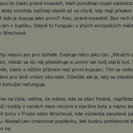
jsou to často právě investoři, kteří pomáhají rozjet samotn
ž dnes mnohdy začínají stavět až ve chvíli, kdy mají přede
A kdo je kupuje jako první? Ano, právě investoři. Bez nic
o jen v šuplíku. Stejně to funguje i v jiných evropských měs
o Mnichově.
y nejsou jen pro bohaté. Existuje něco jako tzv. „filtrační 
m, někdo se do něj přestěhuje a uvolní tak svůj starší byt
ověk, často s nižším příjmem než první kupující. Tím se celk
ení pro širší vrstvy obyvatel. Důležité ale je, aby se stavěl
kt bohužel nefunguje.
e na čísla, vidíme, že města, kde se staví hodně, napříkl
ší rozdíly v cenách mezi novými a staršími byty a nájmy t
oti tomu v Praze nebo Mnichově, kde výstavba zaostává z
u. Nestačí jen omezovat poptávku, lidé budou potřebovat by
bo ne.