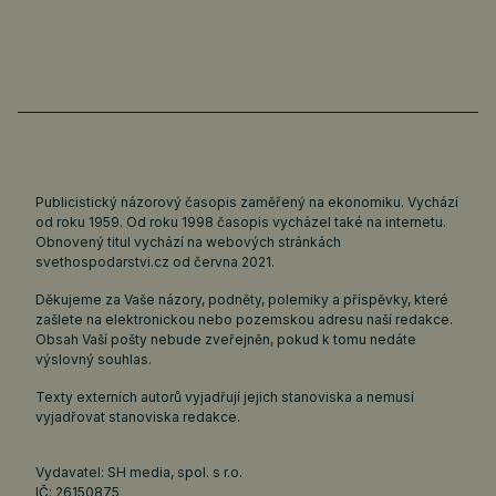
Publicistický názorový časopis zaměřený na ekonomiku. Vychází
od roku 1959. Od roku 1998 časopis vycházel také na internetu.
Obnovený titul vychází na webových stránkách
svethospodarstvi.cz
od června 2021.
Děkujeme za Vaše názory, podněty, polemiky a příspěvky, které
zašlete na elektronickou nebo pozemskou adresu naší redakce.
Obsah Vaší pošty nebude zveřejněn, pokud k tomu nedáte
výslovný souhlas.
Texty externích autorů vyjadřují jejich stanoviska a nemusí
vyjadřovat stanoviska redakce.
Vydavatel: SH media, spol. s r.o.
IČ: 26150875