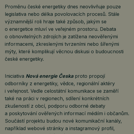
Proměnu české energetiky dnes neovlivňuje pouze
legislativa nebo délka povolovacích procesů. Stále
významnější roli hraje také způsob, jakým se
o energetice mluví ve veřejném prostoru. Debata
o obnovitelných zdrojích je zatížena neověřenými
informacemi, zkreslenými tvrzeními nebo šířenými
mýty, které komplikují věcnou diskusi o budoucnosti
české energetiky.
Iniciativa
Nová energie Česka
proto propojí
odborníky z energetiky, vědce, regionální aktéry
i veřejnost. Vedle celostátní komunikace se zaměří
také na práci v regionech, sdílení konkrétních
zkušeností z obcí, podporu odborné debaty
a poskytování ověřených informací médiím i občanům.
Součástí projektu budou nové komunikační kanály,
například webové stránky a instagramový profil,