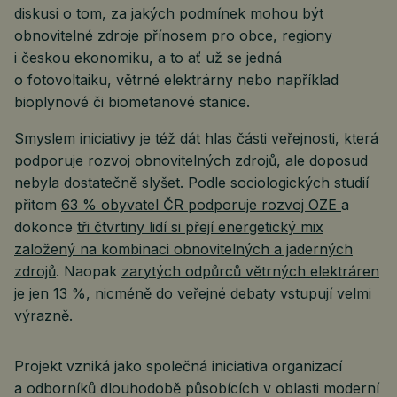
diskusi o tom, za jakých podmínek mohou být
obnovitelné zdroje přínosem pro obce, regiony
i českou ekonomiku, a to ať už se jedná
o fotovoltaiku, větrné elektrárny nebo například
bioplynové či biometanové stanice.
Smyslem iniciativy je též dát hlas části veřejnosti, která
podporuje rozvoj obnovitelných zdrojů, ale doposud
nebyla dostatečně slyšet. Podle sociologických studií
přitom
63 % obyvatel ČR podporuje rozvoj OZE
a
dokonce
tři čtvrtiny lidí si přejí energetický mix
založený na kombinaci obnovitelných a jaderných
zdrojů
. Naopak
zarytých odpůrců větrných elektráren
je jen 13 %
, nicméně do veřejné debaty vstupují velmi
výrazně.
Projekt vzniká jako společná iniciativa organizací
a odborníků dlouhodobě působících v oblasti moderní