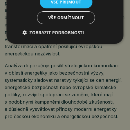
VŠE PŘIJMOUT
prostřednictvím nepravdivých tvrzení o jejich
ekonomických, zdravotních nebo bezpečnostních
dopadech. Řada evropských institucí i bezpečnostních
VŠE ODMÍTNOUT
expertů přitom upozorňuje, že podobné narativy
mohou být součástí širších snah o oslabování důvěry
ZOBRAZIT PODROBNOSTI
veřejnosti v demokratické instituce, energetickou
transformaci a opatření posilující evropskou
energetickou nezávislost.
Analýza doporučuje posílit strategickou komunikaci
v oblasti energetiky jako bezpečnostní výzvy,
systematicky sledovat narativy týkající se cen energií,
energetické bezpečnosti nebo evropské klimatické
politiky, rozvíjet spolupráci se zeměmi, které mají
s podobnými kampaněmi dlouhodobé zkušenosti,
a důsledně vysvětlovat přínosy moderní energetiky
pro českou ekonomiku a energetickou bezpečnost.