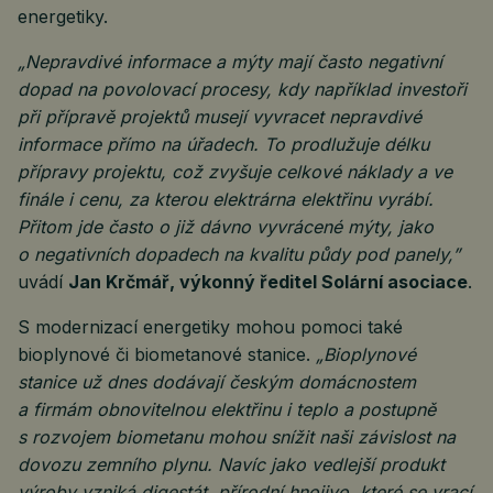
energetiky.
„Nepravdivé informace a mýty mají často negativní
dopad na povolovací procesy, kdy například investoři
při přípravě projektů musejí vyvracet nepravdivé
informace přímo na úřadech. To prodlužuje délku
přípravy projektu, což zvyšuje celkové náklady a ve
finále i cenu, za kterou elektrárna elektřinu vyrábí.
Přitom jde často o již dávno vyvrácené mýty, jako
o negativních dopadech na kvalitu půdy pod panely,”
uvádí
Jan Krčmář, výkonný ředitel Solární asociace
.
S modernizací energetiky mohou pomoci také
bioplynové či biometanové stanice.
„Bioplynové
stanice už dnes dodávají českým domácnostem
a firmám obnovitelnou elektřinu i teplo a postupně
s rozvojem biometanu mohou snížit naši závislost na
dovozu zemního plynu. Navíc jako vedlejší produkt
výroby vzniká digestát, přírodní hnojivo, které se vrací