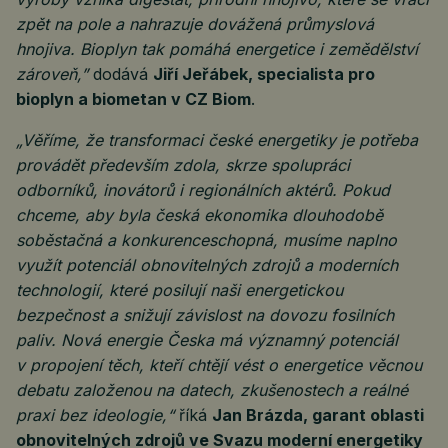
zpět na pole a nahrazuje dovážená průmyslová
hnojiva. Bioplyn tak pomáhá energetice i zemědělství
zároveň,”
dodává
Jiří Jeřábek, specialista pro
bioplyn a biometan v CZ Biom
.
„Věříme, že transformaci české energetiky je potřeba
provádět především zdola, skrze spolupráci
odborníků, inovátorů i regionálních aktérů. Pokud
chceme, aby byla česká ekonomika dlouhodobě
soběstačná a konkurenceschopná, musíme naplno
využít potenciál obnovitelných zdrojů a moderních
technologií, které posilují naši energetickou
bezpečnost a snižují závislost na dovozu fosilních
paliv. Nová energie Česka má významný potenciál
v propojení těch, kteří chtějí vést o energetice věcnou
debatu založenou na datech, zkušenostech a reálné
praxi bez ideologie,“
říká
Jan Brázda, garant oblasti
obnovitelných zdrojů ve Svazu moderní energetiky