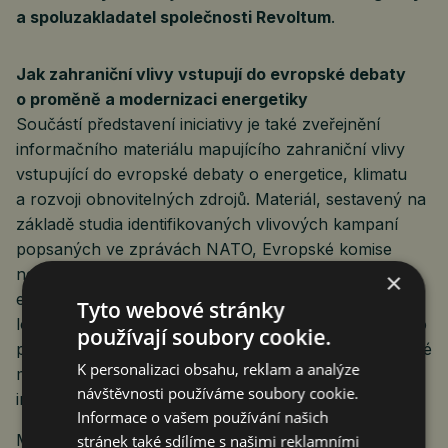
a spoluzakladatel společnosti Revoltum
.
Jak zahraniční vlivy vstupují do evropské debaty
o proměně a modernizaci energetiky
Součástí představení iniciativy je také zveřejnění
informačního materiálu mapujícího zahraniční vlivy
vstupující do evropské debaty o energetice, klimatu
a rozvoji obnovitelných zdrojů. Materiál, sestavený na
základě studia identifikovaných vlivových kampaní
popsaných ve zprávách NATO, Evropské komise
nebo polské vlády, shrnuje zkušenosti z několika
×
evropských zemí a upozorňuje, že vedle legitimních
Tyto webové stránky
lokálních debat a obav obyvatel vstupují do veřejného
používají soubory cookie.
prostoru také organizované kampaně a narativy, které
K personalizaci obsahu, reklam a analýze
mohou oslabovat důvěru veřejnosti v ověřené
návštěvnosti používáme soubory cookie.
informace a komplikovat modernizaci energetiky.
Informace o vašem používání našich
Materiál zároveň zdůrazňuje, že je důležité rozlišovat
stránek také sdílíme s našimi reklamními