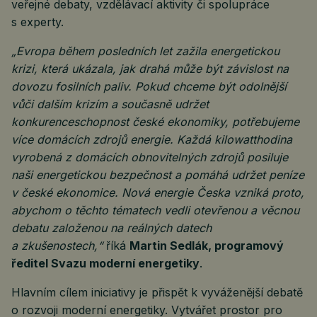
veřejné debaty, vzdělávací aktivity či spolupráce
s experty.
„Evropa během posledních let zažila energetickou
krizi, která ukázala, jak drahá může být závislost na
dovozu fosilních paliv. Pokud chceme být odolnější
vůči dalším krizím a současně udržet
konkurenceschopnost české ekonomiky, potřebujeme
více domácích zdrojů energie. Každá kilowatthodina
vyrobená z domácích obnovitelných zdrojů posiluje
naši energetickou bezpečnost a pomáhá udržet peníze
v české ekonomice. Nová energie Česka vzniká proto,
abychom o těchto tématech vedli otevřenou a věcnou
debatu založenou na reálných datech
a zkušenostech,“
říká
Martin Sedlák, programový
ředitel Svazu moderní energetiky
.
Hlavním cílem iniciativy je přispět k vyváženější debatě
o rozvoji moderní energetiky. Vytvářet prostor pro