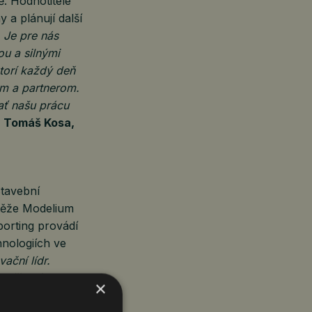
. Hodnotitelé
y a plánují další
 Je pre nás
u a silnými
torí každý deň
om a partnerom.
ť našu prácu
á
Tomáš Kosa,
Stavební
utěže Modelium
porting provádí
nologiích ve
ační lídr.
e řízení
×
 se věnujeme 3D