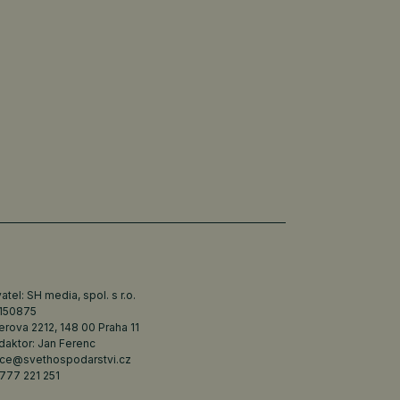
tel: SH media, spol. s r.o.
6150875
erova 2212, 148 00 Praha 11
daktor: Jan Ferenc
ce@svethospodarstvi.cz
777 221 251