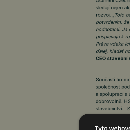
Ocenění Czechi
sledují nejen ak
rozvoj. „
Toto o
potvrdením, že 
hodnotami. Ja 
prispievajú k r
Práve vďaka ic
ďalej, hľadať n
CEO stavební 
Součástí firemn
společnost pod
a spoluprací s
dobrovolně. HS
stavebnictví. „
S
Věříme v chytré
projektů, které 
Tyto webové