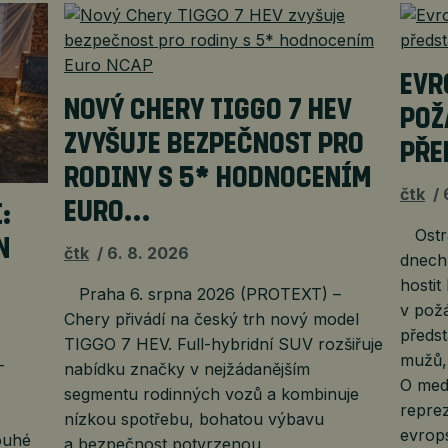
EVR
NOVÝ CHERY TIGGO 7 HEV
POŽ
ZVYŠUJE BEZPEČNOST PRO
PŘE
RODINY S 5* HODNOCENÍM
čtk
EURO…
:
Ostra
N
čtk
6. 8. 2026
dnech
hostit
Praha 6. srpna 2026 (PROTEXT) –
v pož
Chery přivádí na český trh nový model
předst
TIGGO 7 HEV. Full-hybridní SUV rozšiřuje
mužů, 
–
nabídku značky v nejžádanějším
O meda
segmentu rodinných vozů a kombinuje
reprez
nízkou spotřebu, bohatou výbavu
evrop
ouhé
a bezpečnost potvrzenou