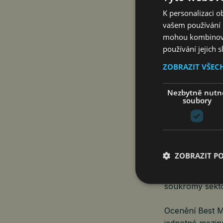
tisku betonu a 
K personalizaci 
System.
vašem používání n
mohou kombinovat
HSF System půs
používání jejich 
retailu, rezide
investičního h
ZOBRAZIT VŠEC
naprieč celou 
a Slovenska po
Nezbytně nutn
tomu dokážeme 
soubory
v rámci holdin
V posledních l
7. místě mezi 
ZOBRAZIT P
kvality České 
v Národní ceně
soukromý sekto
Ocenění Best M
jednotné mezin