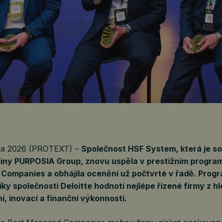
tna 2026 (PROTEXT) –
Společnost HSF System, která je so
piny PURPOSIA Group, znovu uspěla v prestižním progra
Companies a obhájila ocenění už počtvrté v řadě. Prog
iky společnosti Deloitte hodnotí nejlépe řízené firmy z h
ní, inovací a finanční výkonnosti.