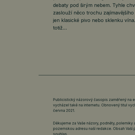
debaty pod širým nebem. Tyhle chví
zaslouží něco trochu zajímavějšího
jen klasické pivo nebo sklenku vína
totiž…
Publicistický názorový časopis zaměřený na 
vycházel také na internetu. Obnovený titul v
června 2021.
Děkujeme za Vaše názory, podněty, polemiky a
pozemskou adresu naší redakce. Obsah Vaší 
souhlas.