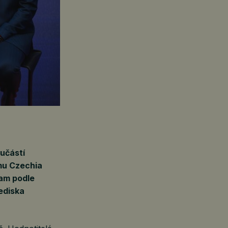
učástí
mu Czechia
ram podle
lediska