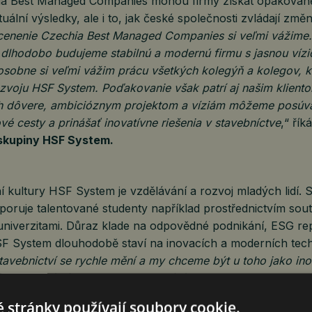
a Best Managed Companies mohou firmy získat opakovaně
tuální výsledky, ale i to, jak české společnosti zvládají změn
cenenie Czechia Best Managed Companies si veľmi vážime.
dlhodobo budujeme stabilnú a modernú firmu s jasnou vízio
osobne si veľmi vážim prácu všetkých kolegýň a kolegov, k
ozvoju HSF System. Poďakovanie však patrí aj našim klient
h dôvere, ambicióznym projektom a víziám môžeme posúva
ové cesty a prinášať inovatívne riešenia v stavebníctve
,“ řík
skupiny HSF System.
í kultury HSF System je vzdělávání a rozvoj mladých lidí. 
poruje talentované studenty například prostřednictvím so
 univerzitami. Důraz klade na odpovědné podnikání, ESG re
F System dlouhodobě staví na inovacích a moderních tech
tavebnictví se rychle mění a my chceme být u toho jako inov
 propojení návrhu, BIM modelování, robotizace a digitalizac
přinášejí vyšší efektivitu, kvalitu a udržitelnost. Intenzivně
 stránky používají soubory cookie.