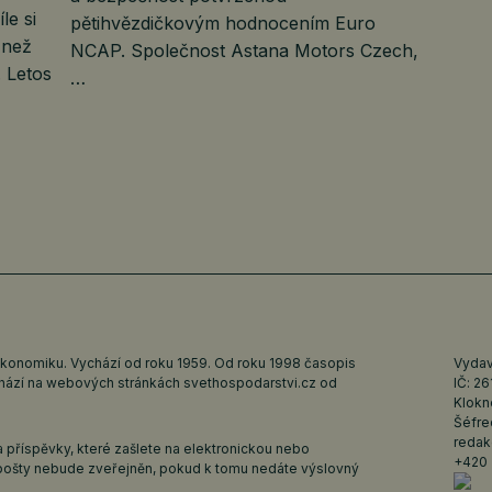
le si
pětihvězdičkovým hodnocením Euro
 než
NCAP. Společnost Astana Motors Czech,
. Letos
…
ekonomiku. Vychází od roku 1959. Od roku 1998 časopis
Vydava
ychází na webových stránkách
svethospodarstvi.cz
od
IČ: 2
Klokn
Šéfre
redak
 příspěvky, které zašlete na elektronickou nebo
+420 
pošty nebude zveřejněn, pokud k tomu nedáte výslovný