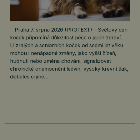
Praha 7. srpna 2026 (PROTEXT) – Světový den
koček připomíná důležitost péče o jejich zdraví.
U zralých a seniorních koček od sedmi let věku
mohou i nenápadné změny, jako vyšší žízeň,
hubnutí nebo změna chování, signalizovat
chronické onemocnění ledvin, vysoký krevní tlak,
diabetes či jiné…