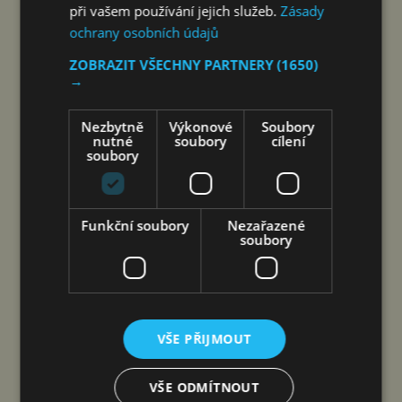
při vašem používání jejich služeb.
Zásady
ochrany osobních údajů
ZOBRAZIT VŠECHNY PARTNERY
(1650)
→
Nezbytně
Výkonové
Soubory
nutné
soubory
cílení
soubory
Šen-čen (Čína) 8. srpna 2026
(PROTEXT/PRNewswire) – Společnost DJI
a Isabelle, ikona oceněná na festivalu v Cannes,
Funkční soubory
Nezařazené
soubory
spojují hlasy dvou žen napříč staletími – film byl
natočen výhradně na kameru Osmo Pocket 4P
Společnost DJI, vedoucí světový podnik v oblasti
civilních dronů a technologií…
VŠE PŘIJMOUT
COOLITA ZAHAJUJE PRVNÍ
VŠE ODMÍTNOUT