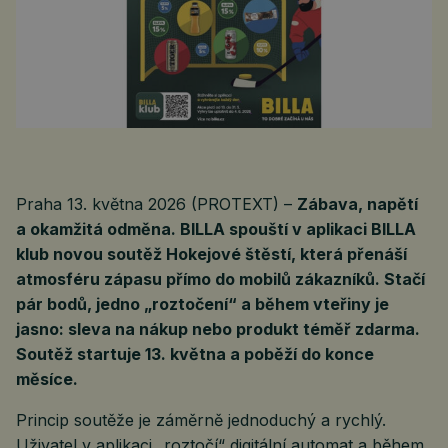
Praha 13. května 2026 (PROTEXT) –
Zábava, napětí
a okamžitá odměna. BILLA spouští v aplikaci BILLA
klub novou soutěž Hokejové štěstí, která přenáší
atmosféru zápasu přímo do mobilů zákazníků. Stačí
pár bodů, jedno „roztočení“ a během vteřiny je
jasno: sleva na nákup nebo produkt téměř zdarma.
Soutěž startuje 13. května a poběží do konce
měsíce.
Princip soutěže je záměrně jednoduchý a rychlý.
Uživatel v aplikaci „roztočí“ digitální automat a během