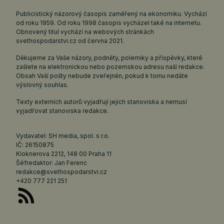
Publicistický názorový časopis zaměřený na ekonomiku. Vychází
od roku 1959. Od roku 1998 časopis vycházel také na internetu.
Obnovený titul vychází na webových stránkách
svethospodarstvi.cz
od června 2021.
Děkujeme za Vaše názory, podněty, polemiky a příspěvky, které
zašlete na elektronickou nebo pozemskou adresu naší redakce.
Obsah Vaší pošty nebude zveřejněn, pokud k tomu nedáte
výslovný souhlas.
Texty externích autorů vyjadřují jejich stanoviska a nemusí
vyjadřovat stanoviska redakce.
Vydavatel: SH media, spol. s r.o.
IČ: 26150875
Kloknerova 2212, 148 00 Praha 11
Šéfredaktor: Jan Ferenc
redakce@svethospodarstvi.cz
+420 777 221 251