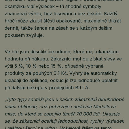
okamžiku vidí výsledek – tři shodné symboly
znamenají výhru, bez losování a bez čekání. Každý
hráč může zkusit štěstí opakovaně, maximálně třikrát
denně, takže šance na zásah se s každým dalším
pokusem zvyšuje.
Ve hře jsou desetitisíce odměn, které mají okamžitou
hodnotu při nákupu. Zákazníci mohou získat slevy ve
výši 5 %, 10 % nebo 15 %, případně vybrané
produkty za pouhých 0,1 Kč. Výhry se automaticky
ukládají do aplikace, odkud je lze jednoduše uplatnit
při dalším nákupu v prodejnách BILLA.
„Tyto typy soutěží jsou u našich zákazníků dlouhodobě
velmi oblíbené, což potvrzuje i nedávná Medailová
mise, do které se zapojilo téměř 70.000 lidí. Ukazuje
se, že zákazníci oceňují jednoduchost, rychlý výsledek
i reálnou šanci na výhru. Hokejové štěstí na tento