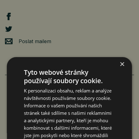
Poslat mailem
×
Tyto webové stránky
používají soubory cookie.
K personalizaci obsahu, reklam a analýze
FAMILIARITÉ: POETICKÉ PROPOJENÍ
návštěvnosti používáme soubory cookie.
FILMU A LITERATURY
Informace o vašem používání našich
stránek také sdílíme s našimi reklamními
čtk
8. 8. 2026
a analytickými partnery, kteří je mohou
kombinovat s dalšími informacemi, které
jste jim poskytli nebo které shromáždili