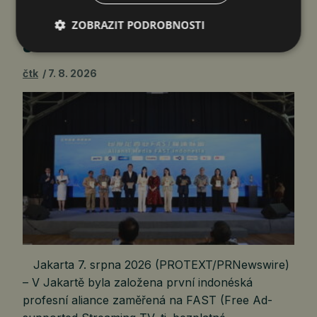
INDONÉSKOU INICIATIVU FAST
MEDIA ALLIANCE VE SPOLUPRÁCI
ZOBRAZIT PODROBNOSTI
S PŘEDNÍMI VYSÍLACÍMI…
čtk
7. 8. 2026
Jakarta 7. srpna 2026 (PROTEXT/PRNewswire)
– V Jakartě byla založena první indonéská
profesní aliance zaměřená na FAST (Free Ad-