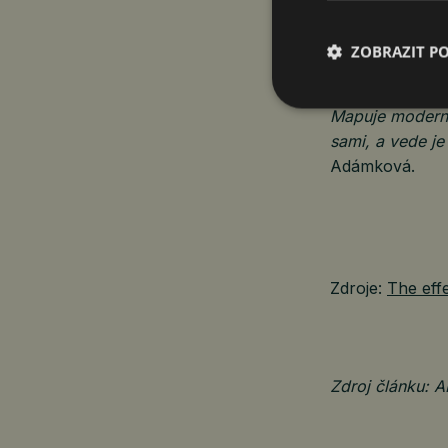
„Hlavním cílem
ZOBRAZIT P
v labyrintu čes
a logicky zapad
Mapuje moderní 
sami, a vede j
Adámková.
Zdroje:
The eff
Zdroj článku: 