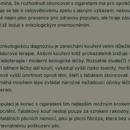
omíná, že rozhodnutí skoncovat s cigaretami má pro společ
uje se tak k celosvětovému apelu s jasným vzkazem: nekouř
é nejen jako prevence pro zdravou populaci, ale hraje zása
ří již bojují s onkologickým onemocněním.
 onkologickou diagnózou je zanechání kouření velmi důleži
dorové terapie. Aktivní kouření totiž prokazatelně snižuje
adioterapie i moderní biologické léčby. Rozsáhlé studie(1) n
ří během léčby dál kouří, vykazují vyšší riziko toxicity, hor
ově vyšší úmrtnost oproti těm, kteří s tabákem skoncovali
máhá mnohem lépe zvládat náročné nežádoucí účinky léč
eraci.
pulaci je konec s cigaretami tím nejlepším možným krokem
ocnění. Tabákový kouř nestojí pouze za vznikem rakoviny, 
 fatálních plicních nemocí, jako je plicní fibróza, která be
nevratnému poškození plic.