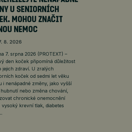
NY U SENIORNÍCH
EK. MOHOU ZNAČIT
NOU NEMOC
7. 8. 2026
 7. srpna 2026 (PROTEXT) –
ý den koček připomíná důležitost
 jejich zdraví. U zralých
orních koček od sedmi let věku
 i nenápadné změny, jako vyšší
, hubnutí nebo změna chování,
lizovat chronické onemocnění
, vysoký krevní tlak, diabetes
é…