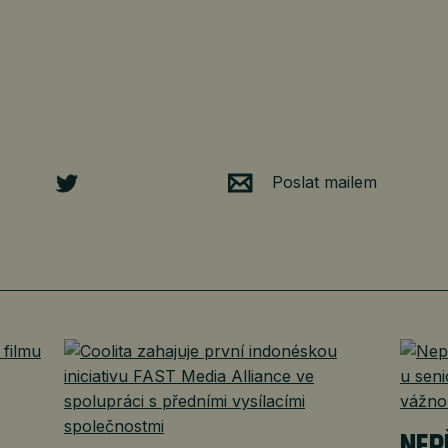
Poslat mailem
É
NEP