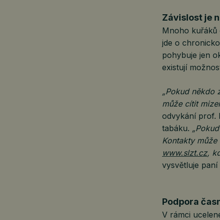
Závislost je 
Mnoho kuřáků do
jde o chronicko
pohybuje jen o
existují možno
„Pokud někdo zk
může cítit mize
odvykání prof. 
tabáku.
„Pokud 
Kontakty může n
www.slzt.cz
, k
vysvětluje pan
Podpora čas
V rámci ucelen