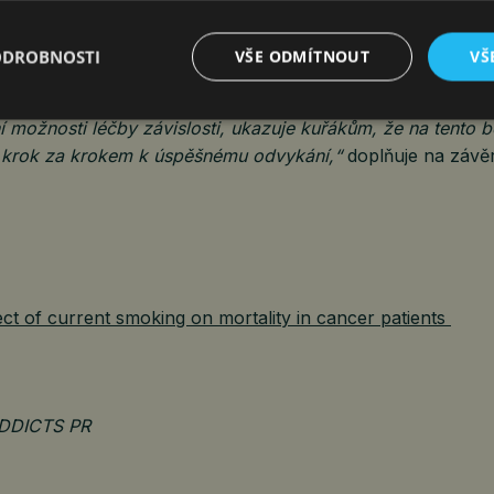
 našich průvodců je pomoci nemocným i jejich blízkým orie
ODROBNOSTI
VŠE ODMÍTNOUT
VŠ
kého zdravotnického systému. Do tohoto portfolia zcela př
á náš nejnovější přírůstek, Cesta pacienta od cigarety k abs
možnosti léčby závislosti, ukazuje kuřákům, že na tento b
e krok za krokem k úspěšnému odvykání,“
doplňuje na závě
ect of current smoking on mortality in cancer patients
ADDICTS PR