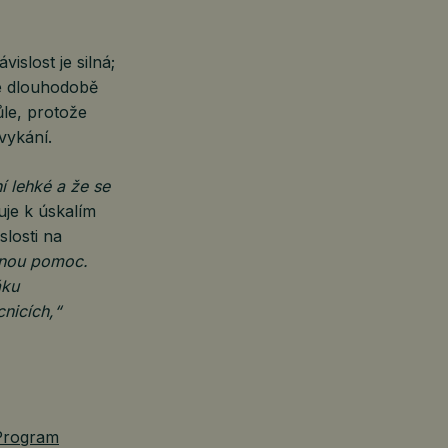
slost je silná;
se dlouhodobě
le, protože
vykání.
í lehké a že se
uje k úskalím
losti na
rnou pomoc.
áku
cnicích,“
Program