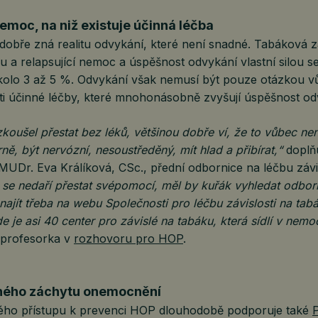
nemoc, na niž existuje účinná léčba
bře zná realitu odvykání, které není snadné. Tabáková závi
u a relapsující nemoc a úspěšnost odvykání vlastní silou 
kolo 3 až 5 %. Odvykání však nemusí být pouze otázkou vů
sti účinné léčby, které mnohonásobně zvyšují úspěšnost od
oušel přestat bez léků, většinou dobře ví, že to vůbec nen
rně, být nervózní, nesoustředěný, mít hlad a přibírat,“
doplň
MUDr. Eva Králíková, CSc., přední odbornice na léčbu závis
se nedaří přestat svépomocí, měl by kuřák vyhledat odbo
ajít třeba na webu Společnosti pro léčbu závislosti na tab
de je asi 40 center pro závislé na tabáku, která sídlí v nemo
í profesorka v
rozhovoru pro HOP
.
ného záchytu onemocnění
ého přístupu k prevenci HOP dlouhodobě podporuje také