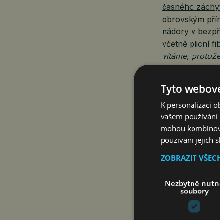
časného záchyt
obrovským přín
nádory v bezpří
včetně plicní f
vítáme, protože
u kterých scree
předsedkyně Vý
Tyto webové
K personalizaci 
Rovněž u býval
vašem používání n
plicních i dalš
mohou kombinovat
i současný kuř
používání jejich 
lékařem.
ZOBRAZIT VŠEC
Cesty pacient
Jednou z vysoc
Nezbytně nutn
soubory
pacienta
, kter
K již vydaným m
novinka pro vše