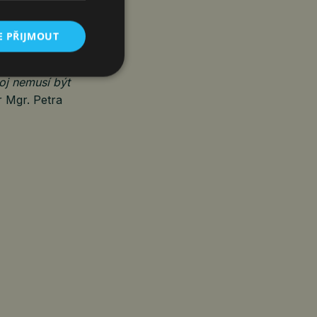
ntovat se
E PŘIJMOUT
irozeně
tinenci.
oj nemusí být
r Mgr. Petra