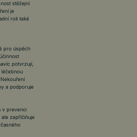
nost stěžejní
ení je
dní roli také
té pro úspěch
 účinnost
avíc potvrzují,
ší léčebnou
. Nekouření
by a podporuje
 v prevenci
ale zapříčiňuje
z včasného