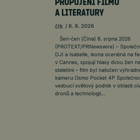
PROPOJENÍ FILMU
A LITERATURY
čtk
8. 8. 2026
Šen-čen (Čína) 8. srpna 2026
(PROTEXT/PRNewswire) – Společn
DJI a Isabelle, ikona oceněná na fe
v Cannes, spojují hlasy dvou žen na
staletími – film byl natočen výhradn
kameru Osmo Pocket 4P Společnos
vedoucí světový podnik v oblasti civ
dronů a technologií…