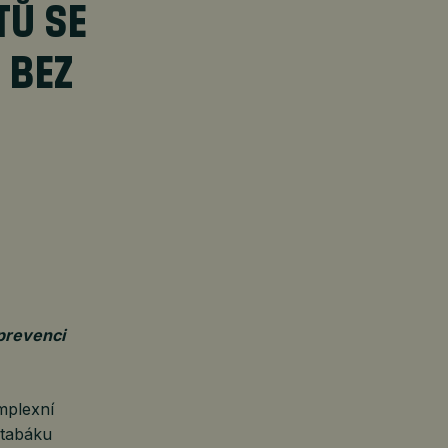
TŮ SE
 BEZ
 prevenci
mplexní
 tabáku