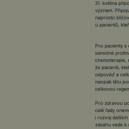
31. května přip
význam. Připoj
naprosto klíčov
u pacientů, kte
Pro pacienty s
samotné protiná
chemoterapie, r
že pacienti, kte
odpověď a celk
naopak tělu po
celkovou regen
Pro zdravou po
celé řady onem
i rozvoj dalších
zásahu vede k 