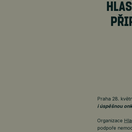
HLAS
PŘI
Praha 28. kvě
i úspěšnou onk
Organizace
Hla
podpoře nemocn