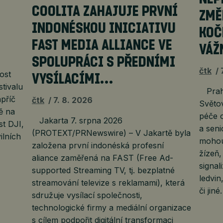
COOLITA ZAHAJUJE PRVNÍ
ZMĚ
INDONÉSKOU INICIATIVU
KOČ
FAST MEDIA ALLIANCE VE
VÁŽ
SPOLUPRÁCI S PŘEDNÍMI
čtk
ost
VYSÍLACÍMI…
stivalu
Praha
příč
čtk
7. 8. 2026
Světov
ě na
péče o
Jakarta 7. srpna 2026
t DJI,
a seni
(PROTEXT/PRNewswire) – V Jakartě byla
ilních
mohou
založena první indonéská profesní
žízeň
aliance zaměřená na FAST (Free Ad-
signa
supported Streaming TV, tj. bezplatné
ledvin
streamování televize s reklamami), která
či jin
sdružuje vysílací společnosti,
technologické firmy a mediální organizace
s cílem podpořit digitální transformaci