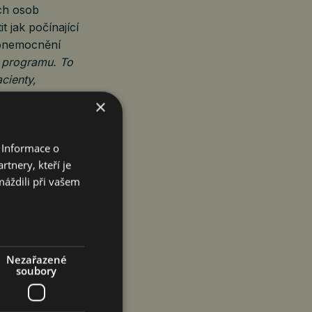
ých osob
jak počínající
í onemocnění
i programu. To
cienty,
tra Adámková,
×
 Informace o
zvýšené riziko
tnery, kteří je
ždý dřívější
máždili při vašem
řujícím
ů –
Cest
Nezařazené
soubory
tiky a léčby.
 přibyla také