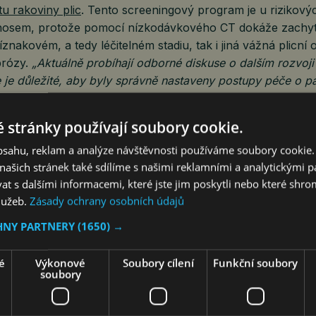
u rakoviny plic
. Tento screeningový program je u rizikov
osem, protože pomocí nízkodávkového CT dokáže zachytit 
znakovém, a tedy léčitelném stadiu, tak i jiná vážná plicn
ibrózy.
„Aktuálně probíhají odborné diskuse o dalším rozvoj
 je důležité, aby byly správně nastaveny postupy péče o pa
ning odhalí i jiné než nádorové nálezy,“
vysvětluje Mgr. Pe
boru Hlasu onkologických pacientů.
 stránky používají soubory cookie.
obsahu, reklam a analýze návštěvnosti používáme soubory cookie.
ých kuřáků ještě řadu let po zanechání kouření přetrvává 
ašich stránek také sdílíme s našimi reklamními a analytickými par
ích onemocnění. Proto by se o stav svých plic měl zajímat ka
 s dalšími informacemi, které jste jim poskytli nebo které shro
ák a konzultovat dostupné možnosti vyšetření se svým ošet
služeb.
Zásady ochrany osobních údajů
HNY PARTNERY
(1650) →
a a brožura pro odvykající kuřáky
e oceňovaných aktivit HOP je tvorba praktických průvodc
é
Výkonové
Soubory cílení
Funkční soubory
soubory
é srozumitelně provázejí nemocné složitým procesem diagnos
ateriálům pro pacienty s karcinomem plic či plicní fibrózou
chny, kdo chtějí skončit s kouřením.