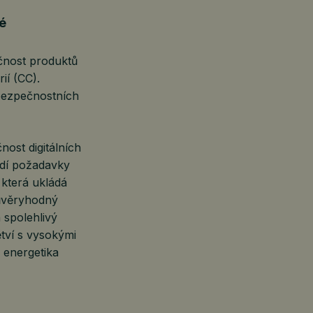
é
čnost produktů
ií (CC).
 bezpečnostních
ost digitálních
ádí požadavky
 která ukládá
důvěryhodný
 spolehlivý
tví s vysokými
, energetika