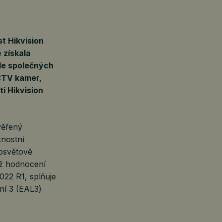
t Hikvision
 získala
le společných
CCTV kamer,
ti Hikvision
věřený
čnostní
losvětově
íž hodnocení
22 R1, splňuje
ní 3 (EAL3)