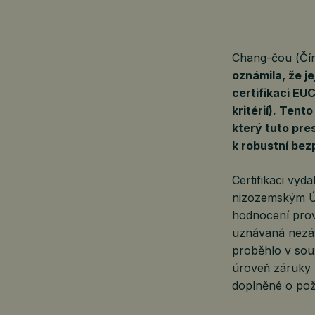
Chang-čou (Čí
oznámila, že j
certifikaci E
kritérií). Ten
který tuto pres
k robustní bez
Certifikaci vyd
nizozemským Úř
hodnocení prov
uznávaná nezávi
proběhlo v sou
úroveň záruky 
doplněné o po