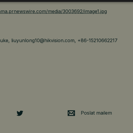
/mma.prnewswire.com/media/3003692/image1.jpg
ke, liuyunlong10@hikvision.com, +86-15210662217
Poslat mailem