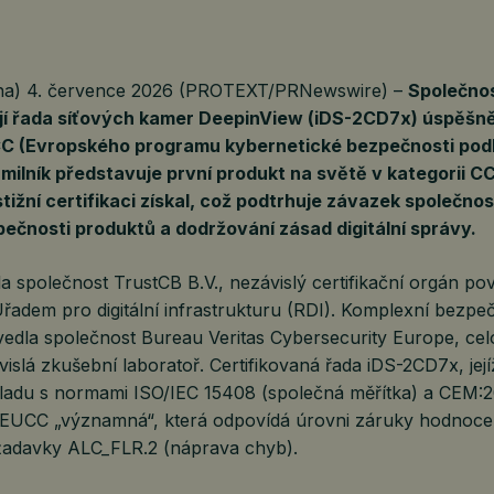
na) 4. července 2026 (PROTEXT/PRNewswire) –
Společnos
ejí řada síťových kamer DeepinView (iDS-2CD7x) úspěšně
UCC (Evropského programu kybernetické bezpečnosti pod
to milník představuje první produkt na světě v kategorii 
tižní certifikaci získal, což podtrhuje závazek společnos
pečnosti produktů a dodržování zásad digitální správy.
ala společnost TrustCB B.V., nezávislý certifikační orgán po
adem pro digitální infrastrukturu (RDI). Komplexní bezpe
edla společnost Bureau Veritas Cybersecurity Europe, ce
slá zkušební laboratoř. Certifikovaná řada iDS-2CD7x, jej
ladu s normami ISO/IEC 15408 (společná měřítka) a CEM:20
EUCC „významná“, která odpovídá úrovni záruky hodnoce
žadavky ALC_FLR.2 (náprava chyb).