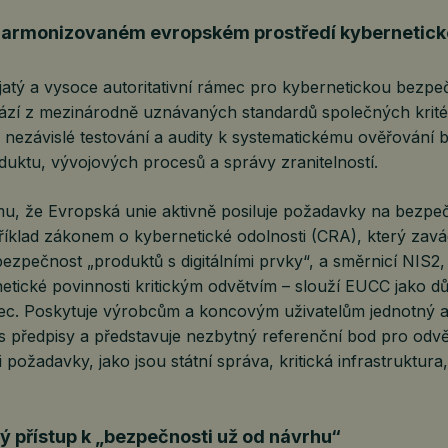
harmonizovaném evropském prostředí kybernetick
jatý a vysoce autoritativní rámec pro kybernetickou bezpe
ází z mezinárodně uznávaných standardů společných kritér
, nezávislé testování a audity k systematickému ověřování
duktu, vývojových procesů a správy zranitelností.
u, že Evropská unie aktivně posiluje požadavky na bezpečn
říklad zákonem o kybernetické odolnosti (CRA), který zav
bezpečnost „produktů s digitálními prvky“, a směrnicí NIS2,
netické povinnosti kritickým odvětvím – slouží EUCC jako 
ec. Poskytuje výrobcům a koncovým uživatelům jednotný a
s předpisy a představuje nezbytný referenční bod pro odvě
požadavky, jako jsou státní správa, kritická infrastruktura
ý přístup k „bezpečnosti už od návrhu“