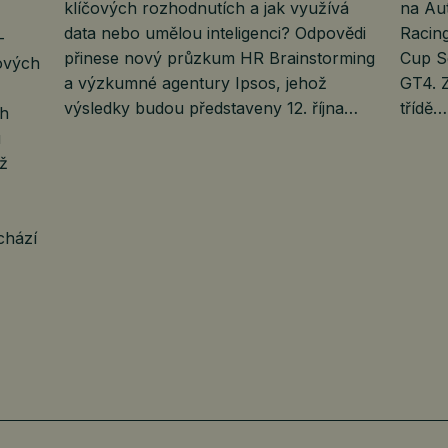
klíčových rozhodnutích a jak využívá
na Au
data nebo umělou inteligenci? Odpovědi
Racing
–
přinese nový průzkum HR Brainstorming
Cup S
ových
a výzkumné agentury Ipsos, jehož
GT4. Z
výsledky budou představeny 12. října…
třídě…
ch
u
iž
chází