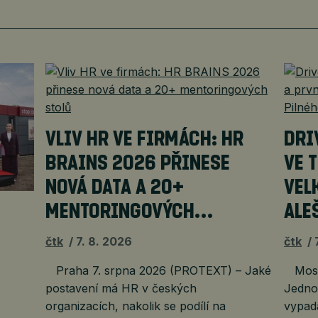
VLIV HR VE FIRMÁCH: HR
DRI
BRAINS 2026 PŘINESE
VE 
NOVÁ DATA A 20+
VEL
MENTORINGOVÝCH…
ALE
čtk
7. 8. 2026
čtk
Praha 7. srpna 2026 (PROTEXT) – Jaké
Most 
postavení má HR v českých
Jedno 
organizacích, nakolik se podílí na
vypada