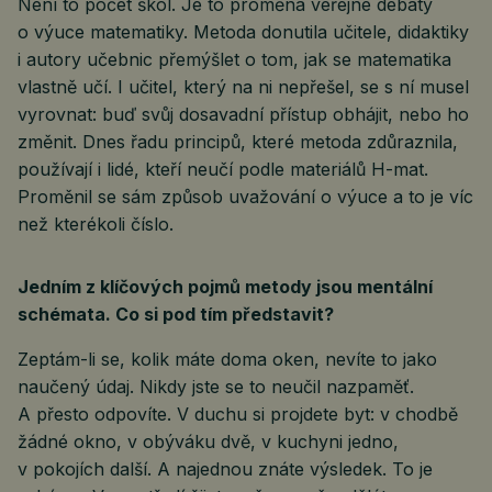
Není to počet škol. Je to proměna veřejné debaty
o výuce matematiky. Metoda donutila učitele, didaktiky
i autory učebnic přemýšlet o tom, jak se matematika
vlastně učí. I učitel, který na ni nepřešel, se s ní musel
vyrovnat: buď svůj dosavadní přístup obhájit, nebo ho
změnit. Dnes řadu principů, které metoda zdůraznila,
používají i lidé, kteří neučí podle materiálů H-mat.
Proměnil se sám způsob uvažování o výuce a to je víc
než kterékoli číslo.
Jedním z klíčových pojmů metody jsou mentální
schémata. Co si pod tím představit?
Zeptám-li se, kolik máte doma oken, nevíte to jako
naučený údaj. Nikdy jste se to neučil nazpaměť.
A přesto odpovíte. V duchu si projdete byt: v chodbě
žádné okno, v obýváku dvě, v kuchyni jedno,
v pokojích další. A najednou znáte výsledek. To je