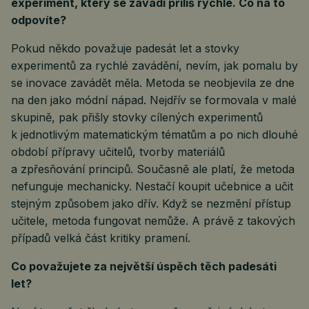
experiment, který se zavádí příliš rychle. Co na to
odpovíte?
Pokud někdo považuje padesát let a stovky
experimentů za rychlé zavádění, nevím, jak pomalu by
se inovace zavádět měla. Metoda se neobjevila ze dne
na den jako módní nápad. Nejdřív se formovala v malé
skupině, pak přišly stovky cílených experimentů
k jednotlivým matematickým tématům a po nich dlouhé
období přípravy učitelů, tvorby materiálů
a zpřesňování principů. Současně ale platí, že metoda
nefunguje mechanicky. Nestačí koupit učebnice a učit
stejným způsobem jako dřív. Když se nezmění přístup
učitele, metoda fungovat nemůže. A právě z takových
případů velká část kritiky pramení.
Co považujete za největší úspěch těch padesáti
let?