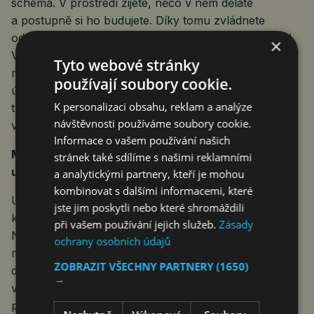
schéma. V prostředí žijete, něco v něm děláte
a postupně si ho budujete. Díky tomu zvládnete
odpovědět i na otázku, na kterou jste se nikdy neučil.
×
V matematice je to stejné. Když dítě vztahu opravdu
Tyto webové stránky
rozumí, rozpozná ho i v situaci, která nevypadá jako
používají soubory cookie.
úloha z učebnice. Když se naučí jen vzoreček na
K personalizaci obsahu, reklam a analýze
typových příkladech, nemusí mu v reálném světě
návštěvnosti používáme soubory cookie.
vůbec dojít, že právě teď ho má použít.
Informace o vašem používání našich
Metoda nestojí na učebnici, ale na učiteli. Co musí
stránek také sdílíme s našimi reklamními
učitel umět jinak než v klasické výuce?
a analytickými partnery, kteří je mohou
kombinovat s dalšími informacemi, které
Učitel je naprosto zásadní. Vzniká nedorozumění,
jste jim poskytli nebo které shromáždili
když se řekne, že má být „akusticky nepřítomný“.
při vašem používání jejich služeb.
Zásady
Neznamená to, že je nedůležitý. Naopak. Jako
ochrany osobních údajů
moderátor diskuse musí zajistit, aby byla produktivní:
ZOBRAZIT VŠECHNY PARTNERY
(1650)
dobře organizovat hodinu, hlídat, že se zapojí všichni,
→
vědět, kdy debatu posunout a kdy dětem nechat
prostor. A hlavně musí dětem důvěřovat. To bývá