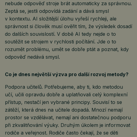
nebude odpověď stroje brát automaticky za správnou.
Zeptá se, jestli odpovídá zadání a dává smysl
v kontextu. AI složitější úlohu vyřeší rychleji, ale
správnost si člověk musí ověřit tím, že výsledek dosadí
do dalších souvislostí. V době AI tedy nejde o to
soutěžit se strojem v rychlosti počítání. Jde o to
rozumět problému, umět se dobře ptát a poznat, kdy
odpověď nedává smysl.
Co je dnes největší výzva pro další rozvoj metody?
Podpora učitelů. Potřebujeme, aby ti, kdo metodou
učí, učili opravdu dobře a uplatňovali celý komplexní
přístup, nestačí jen vybrané principy. Souvisí to se
zátěží, která dnes na učitele dopadá. Mnozí nemají
prostor se vzdělávat, nemají ani dostatečnou podporu
při zkvalitňování výuky. Druhým úkolem je informovat
rodiče a veřejnost. Rodiče často čekají, že se děti