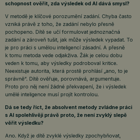
schopnost ověřit, zda výsledek od AI dává smysl?
V metodě je klíčové porozumění zadání. Chyba často
vzniká právě z toho, že zadání nebylo přesně
pochopeno. Dítě se učí formulovat jednoznačná
zadání a zároveň tušit, jak může výsledek vypadat. To
je pro práci s umělou inteligencí zásadní. A přesně
k tomu metoda vede odjakživa. Žák je celou dobu
veden k tomu, aby výsledky podroboval kritice.
Neexistuje autorita, která prostě prohlásí „ano, to je
správně“. Dítě ověřuje, porovnává, argumentuje.
Proto pro něj není žádné překvapení, že i výsledek
umělé inteligence musí projít kontrolou.
Dá se tedy říct, že absolvent metody zvládne práci
s AI spolehlivěji právě proto, že není zvyklý slepě
věřit výsledku?
Ano. Když je dítě zvyklé výsledky zpochybňovat,