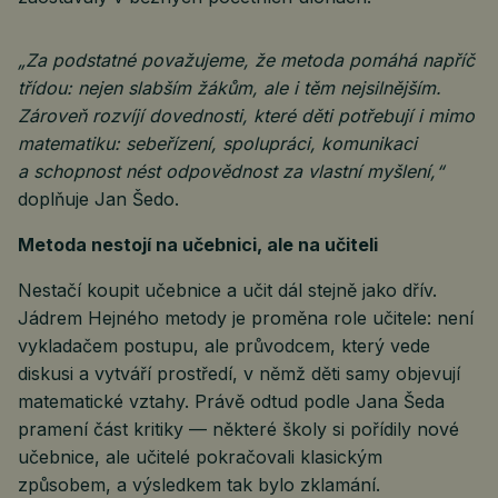
„Za podstatné považujeme, že metoda pomáhá napříč
třídou: nejen slabším žákům, ale i těm nejsilnějším.
Zároveň rozvíjí dovednosti, které děti potřebují i mimo
matematiku: sebeřízení, spolupráci, komunikaci
a schopnost nést odpovědnost za vlastní myšlení,“
doplňuje Jan Šedo.
Metoda nestojí na učebnici, ale na učiteli
Nestačí koupit učebnice a učit dál stejně jako dřív.
Jádrem Hejného metody je proměna role učitele: není
vykladačem postupu, ale průvodcem, který vede
diskusi a vytváří prostředí, v němž děti samy objevují
matematické vztahy. Právě odtud podle Jana Šeda
pramení část kritiky — některé školy si pořídily nové
učebnice, ale učitelé pokračovali klasickým
způsobem, a výsledkem tak bylo zklamání.