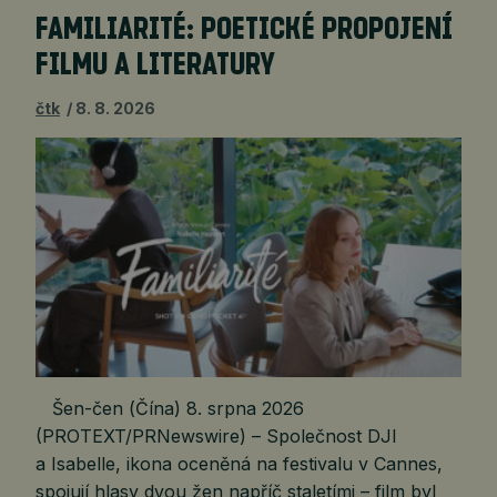
FAMILIARITÉ: POETICKÉ PROPOJENÍ
FILMU A LITERATURY
čtk
8. 8. 2026
Šen-čen (Čína) 8. srpna 2026
(PROTEXT/PRNewswire) – Společnost DJI
a Isabelle, ikona oceněná na festivalu v Cannes,
spojují hlasy dvou žen napříč staletími – film byl