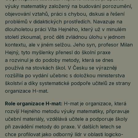
výuky matematiky založený na budování porozumění,
objevování vztahů, práci s chybou, diskusi a řešení
problémů v didaktických prostředích. Navazuje na
dlouholetou práci Víta Hejného, který už v minulém
století zkoumal, proč děti zvládnou úlohu v jednom
kontextu, ale v jiném selžou. Jeho syn, profesor Milan
Hejný, tyto myšlenky přenesl do školní praxe
a rozvinul je do podoby metody, která se dnes
používá na stovkách škol. V Česku se výrazněji
rozšířila po vydání učebnic s doložkou ministerstva
školství a díky systematické podpoře učitelů ze strany
organizace H-mat.
Role organizace H-mat:
H-mat je organizace, která
rozvíjí Hejného metodu výuky matematiky, připravuje
učební materiály, vzdělává učitele a podporuje školy
při zavádění metody do praxe. V dalších letech se
chce profilovat jako odborný lídr v oblasti logicko-