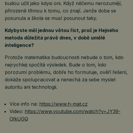
budou učit jako kdysi oni. Když něčemu nerozumějí,
přirozeně tíhnou k tomu, co znají. Jenže doba se
posunula a škola se musí posunout taky.
Kdybyste měl jednou větou říct, proč je Hejného
metoda důležitá právě dnes, v době umělé
inteligence?
Protože matematika budoucnosti nebude o tom, kdo
nejrychleji spočítá výsledek. Bude o tom, kdo
porozumí problému, dobře ho formuluje, ověří řešení,
dokáže spolupracovat a nenechá za sebe myslet
autoritu ani technologii.
Více info na:
https://www.h-mat.cz
Video:
https://www.youtube.com/watch?v=JY39-
OtkUGQ