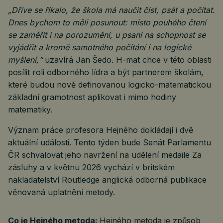
„Dříve se říkalo, že škola má naučit číst, psát a počítat.
Dnes bychom to měli posunout: místo pouhého čtení
se zaměřit i na porozumění, u psaní na schopnost se
vyjádřit a kromě samotného počítání i na logické
myšlení,“
uzavírá Jan Šedo. H-mat chce v této oblasti
posílit roli odborného lídra a být partnerem školám,
které budou nově definovanou logicko-matematickou
základní gramotnost aplikovat i mimo hodiny
matematiky.
Význam práce profesora Hejného dokládají i dvě
aktuální události. Tento týden bude Senát Parlamentu
ČR schvalovat jeho navržení na udělení medaile Za
zásluhy a v květnu 2026 vychází v britském
nakladatelství Routledge anglická odborná publikace
věnovaná uplatnění metody.
Co je Hejného metoda:
Hejného metoda je způsob