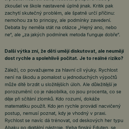
zkoušel ve škole nastavené úplně jinak. Kritik pak
zachytí skutečný problém, ale špatně určí příčinu:
nemohou za to principy, ale podmínky zavedení.
Debata by neměla stát na otázce „Hejný ano, nebo
ne“, ale „za jakých podmínek metoda funguje dobře“.
Další výtka zní, že děti umějí diskutovat, ale neumějí
dost rychle a spolehlivě počítat. Je to reálné riziko?
Záleží, co považujeme za hlavní cíl výuky. Rychlost
není na škodu a pomalost u jednoduchých výpočtů
může dítě brzdit u složitějších úloh. Ale důležitější je
porozumění: co je násobilka, co jsou procenta, co se
děje při sčítání zlomků. Kdo rozumí, dokáže
matematiku použít. Kdo jen rychle provádí nacvičený
postup, nemusí poznat, kdy je vhodný v praxi.
Rychlost se navíc dá trénovat, od deskových her typu
Abaku po digitální nástroje, třeba finský Eduten, se