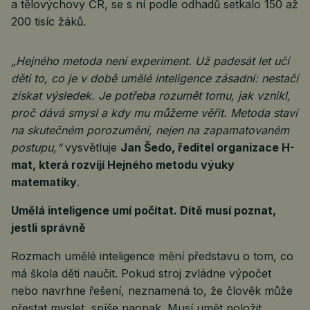
a tělovýchovy ČR, se s ní podle odhadů setkalo 150 až
200 tisíc žáků.
„Hejného metoda není experiment. Už padesát let učí
děti to, co je v době umělé inteligence zásadní: nestačí
získat výsledek. Je potřeba rozumět tomu, jak vznikl,
proč dává smysl a kdy mu můžeme věřit. Metoda staví
na skutečném porozumění, nejen na zapamatovaném
postupu,“
vysvětluje
Jan Šedo, ředitel organizace H-
mat, která rozvíjí Hejného metodu výuky
matematiky
.
Umělá inteligence umí počítat. Dítě musí poznat,
jestli správně
Rozmach umělé inteligence mění představu o tom, co
má škola děti naučit. Pokud stroj zvládne výpočet
nebo navrhne řešení, neznamená to, že člověk může
přestat myslet, spíše naopak. Musí umět položit