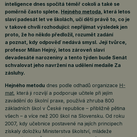
inteligence dnes spočítá téměř cokoli a také se
poměrně často splete.
Hejného metoda
, která letos
slaví padesát let ve školách, učí děti právě to, co je
v takové chvíli rozhodující: nepřijímat výsledek jen
proto, že ho někdo předložil, rozumět zadání
a poznat, kdy odpověď nedává smysl. Její tvůrce,
profesor Milan Hejný, letos zároveň slaví
devadesáté narozeniny a tento týden bude Senát
schvalovat jeho navržení na udělení medaile Za
zásluhy.
Hejného metodu
dnes podle odhadů organizace
H-
mat
, která ji rozvíjí a podporuje učitele při jejím
zavádění do školní praxe, používá zhruba 800
základních škol v České republice – přibližně pětina
všech – a více než 200 škol na Slovensku. Od roku
2007, kdy učebnice postavené na jejích principech
získaly doložku Ministerstva školství, mládeže